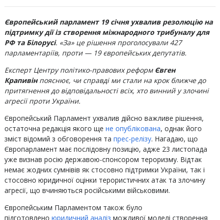
Європейський парламент 19 січня ухвалив резолюцію на
підтримку дії із створення міжнародного трибуналу для
РФ та Білорусі
. «За» це рішення проголосували 427
парламентаріїв, проти — 19 європейських депутатів.
Експерт Центру політико-правових реформ
Євген
Крапивін
пояснює, чи справді ми стали на крок ближче до
притягнення до відповідальності всіх, хто винний у злочині
агресії проти України.
Європейський Парламент ухвалив дійсно важливе рішення,
остаточна редакція якого ще
не опублікована
, однак його
зміст відомий з обговорення та
прес-релізу
. Нагадаю, що
Європарламент має послідовну позицію, адже 23 листопада
уже визнав росію державою-спонсором тероризму. Відтак
немає жодних сумнівів як стосовно підтримки України, так і
стосовно юридичної оцінки терористичних атак та злочину
агресії, що вчиняються російськими військовими.
Європейським Парламентом також було
підготовлено
юридичний аналіз
можливої моделі створення