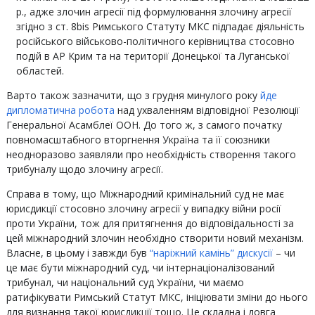
р., адже злочин агресії під формулювання злочину агресії
згідно з ст. 8bis Римського Статуту МКС підпадає діяльність
російського військово-політичного керівництва стосовно
подій в АР Крим та на території Донецької та Луганської
областей.
Варто також зазначити, що з грудня минулого року
йде
дипломатична робота
над ухваленням відповідної Резолюції
Генеральної Асамблеї ООН. До того ж, з самого початку
повномасштабного вторгнення Україна та її союзники
неодноразово заявляли про необхідність створення такого
трибуналу щодо злочину агресії.
Справа в тому, що Міжнародний кримінальний суд не має
юрисдикції стосовно злочину агресії у випадку війни росії
проти України, тож для притягнення до відповідальності за
цей міжнародний злочин необхідно створити новий механізм.
Власне, в цьому і завжди був
“наріжний камінь” дискусії
– чи
це має бути міжнародний суд, чи інтернаціоналізований
трибунал, чи національний суд України, чи маємо
ратифікувати Римський Статут МКС, ініціювати зміни до нього
для визнання такої юрисдикції тощо. Це складна і довга