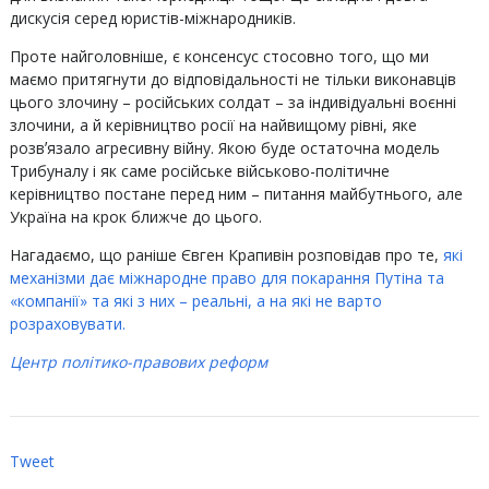
дискусія серед юристів-міжнародників.
Проте найголовніше, є консенсус стосовно того, що ми
маємо притягнути до відповідальності не тільки виконавців
цього злочину – російських солдат – за індивідуальні воєнні
злочини, а й керівництво росії на найвищому рівні, яке
розвʼязало агресивну війну. Якою буде остаточна модель
Трибуналу і як саме російське військово-політичне
керівництво постане перед ним – питання майбутнього, але
Україна на крок ближче до цього.
Нагадаємо, що раніше Євген Крапивін розповідав про те,
які
механізми дає міжнародне право для покарання Путіна та
«компанії» та які з них – реальні, а на які не варто
розраховувати.
Центр політико-правових реформ
Tweet