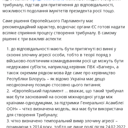
трибуналу, підстав для притягнення до відповідальності,
можливості подолання імунітетів президента росії тощо.
Саме рішення Європейського Парламенту має
рекомендаційний характер, водночас органи ЄС готові надати
всіляке сприяння процесу створення трибуналу. В самому
рішенні є три важливі аспекти:
до відповідальності мають бути притягнуті всі винні у
скоєнні злочину агресії особи, тобто в теорії поряд з
військово-політичним командуванням росії це можуть бути
недержавні субʼєкти, наприклад керівник ПВК «Вагнер», а
також окремим рядком мова йде саме про керівництво
Республіки Білорусь – як відомо Україна має дещо
неоднозначну позицію стосовно цього питання;
«Європейський парламент … вважає, що такий трибунал
має бути заснований на основі міжнародної угоди між
країнами-однодумцями, за підтримки Генеральної Асамблеї
ООН» – чітко визначена модель, яка має бути використана
для створення Трибуналу;
чітко визначено темпоральний вимір злочину агресії –
починаючи з 2014 року, тобто не лише події після 24.02.2022