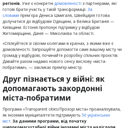
регіонів.
Уже є конкретні
домовленості
з партнерами, які
готові брати участь у такій трансформації.
За
словами
прем`єра Дениса Шмигаля, Швейцарія готова
долучатися до відбудови Одещини, а Велика Британія —
Київщини. Естонія пропонує підтримку у відбудові
Житомирщини, Данія — Миколаєва та області.
«Спілкуйтеся зі своїми колегами в країнах, з якими вже є
домовленості. Запрошуйте допомогти саме вашому місту чи
громаді у відбудові, починайте розробку спільних проєктів.
Давайте разом надамо нового сенсу вислову «міста-
побратими», — закликає прем’єр-міністр.
Друг пізнається у війні: як
допомагають закордонні
міста-побратими
Програма «Transparent cities/Прозорі міста» проаналізувала,
як іноземні муніципалітети підтримують
50 українських
міст
.
За даними програми, від початку
широкомасштабної війни іноземні міста надіслали