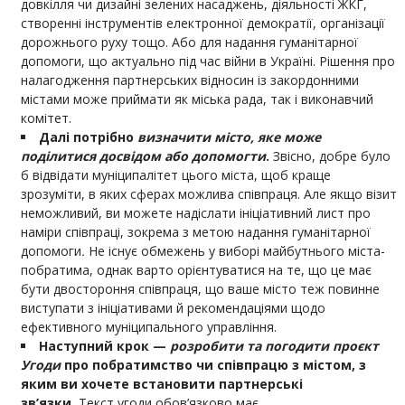
довкілля чи дизайні зелених насаджень, діяльності ЖКГ,
створенні інструментів електронної демократії, організації
дорожнього руху тощо. Або для надання гуманітарної
допомоги, що актуально під час війни в Україні. Рішення про
налагодження партнерських відносин із закордонними
містами може приймати як міська рада, так і виконавчий
комітет.
Далі потрібно
визначити місто, яке може
поділитися досвідом або допомогти
.
Звісно, добре було
б відвідати муніципалітет цього міста, щоб краще
зрозуміти, в яких сферах можлива співпраця. Але якщо візит
неможливий, ви можете надіслати ініціативний лист про
наміри співпраці, зокрема з метою надання гуманітарної
допомоги
.
Не існує обмежень у виборі майбутнього міста-
побратима, однак варто орієнтуватися на те, що це має
бути двостороння співпраця, що ваше місто теж повинне
виступати з ініціативами й рекомендаціями щодо
ефективного муніципального управління.
Наступний крок —
розробити та погодити проєкт
Угоди
про побратимство чи співпрацю з містом, з
яким ви хочете встановити партнерські
зв’язки.
Текст угоди обов’язково має