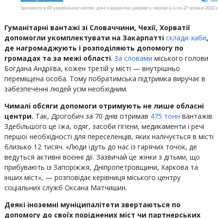
Гуманітарні вантажі зі Словаччини, Чехії, Хорватії
допомогли укомплектувати на Закарпатті
склади-хаби
,
де нагромаджують і розподіляють допомогу по
громадах та за межі області
.
З
а словами
міського голови
Богдана Андріїва, кожен третій у місті — внутрішньо
переміщена особа. Тому побратимська підтримка виручає в
забезпеченні людей усім необхідним.
Чималі обсяги допомоги отримують не лише обласні
центри.
Так, Дрогобич за 70 днів отримав
475 тонн
вантажів.
Здебільшого це їжа, одяг, засоби гігієни, медикаменти і речі
першої необхідності для переселенців, яких налічується в місті
близько 12 тисяч. «Люди їдуть до нас із гарячих точок, де
ведуться активні воєнні дії. Зазвичай це жінки з дітьми, що
прибувають із Запоріжжя, Дніпропетровщини, Харкова та
інших міст», — розповідає керівниця міського центру
соціальних служб Оксана Матчишин.
Деякі іноземні муніципалітети звертаються по
допомогу до своїх поріднених міст чи партнерських