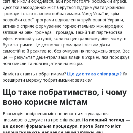
світ як ніколи об’єднався, аби протистояти російській агресії.
Десятки закордонних міст беруться підтримувати українські
громади і стають їхніми побратимами. Уряд України, крім
розробки своєї програми відновлення зруйнованої України,
активно сприяє формуванню горизонтальних міжнародних
зв’язків на рівні громада—громада. Такий тип партнерства
ефективніший у ситуації, коли на центральному рівні можуть
бути затримки. Це дозволяє громадам і містам діяти
самостійно й реактивно, без очікування погоджень згори. Все
це — результат децентралізації влади в Україні, яка породжує
нові смисли та нові ініціативи на місцях.
Як міста стають побратимами?
Що дає така співпраця?
Як
розширити мережу побратимських зв’язків?
Що таке побратимство, і чому
воно корисне містам
Взаємодія поріднених міст починається з укладання
письмового документа про співпрацю.
На перший погляд —
це доволі формальна процедура, проте багато міст
започатковують направду міцні зв’язки, які