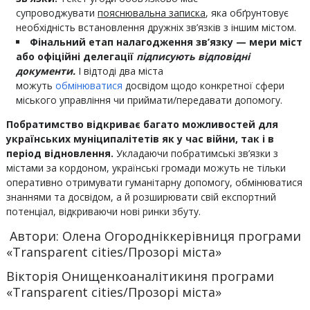
супроводжувати
пояснювальна записка
, яка обґрунтовує
необхідність встановлення дружніх зв’язків з іншим містом.
Фінальний етап налагодження зв’язку — мери міст
або офіційні делегації
підписують відповідні
документи.
І відтоді два міста
можуть
обмінюватися
досвідом щодо конкретної сфери
міського управління чи приймати/передавати допомогу.
Побратимство відкриває багато можливостей для
українських муніципалітетів як у час війни, так і в
період відновлення.
Укладаючи побратимські зв’язки з
містами за кордоном, українські громади можуть не тільки
оперативно отримувати гуманітарну допомогу, обмінюватися
знаннями та досвідом, а й розширювати свій експортний
потенціал, відкриваючи нові ринки збуту.
Автори: Олена Огороднік
керівниця програми
«Transparent cities/Прозорі міста»
Вікторія Онищенко
аналітикиня програми
«Transparent cities/Прозорі міста»