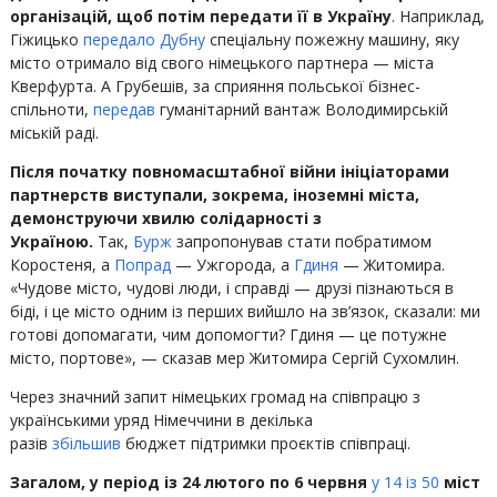
організацій, щоб потім передати її в Україну
. Наприклад,
Гіжицько
передало Дубну
спеціальну пожежну машину, яку
місто отримало від свого німецького партнера — міста
Кверфурта. А Грубешів, за сприяння польської бізнес-
спільноти,
передав
гуманітарний вантаж Володимирській
міській раді.
Після початку повномасштабної війни ініціаторами
партнерств виступали, зокрема, іноземні міста,
демонструючи хвилю солідарності з
Україною.
Так,
Бурж
запропонував стати побратимом
Коростеня, а
Попрад
— Ужгорода, а
Гдиня
— Житомира.
«Чудове місто, чудові люди, і справді — друзі пізнаються в
біді, і це місто одним із перших вийшло на зв’язок, сказали: ми
готові допомагати, чим допомогти? Гдиня — це потужне
місто, портове», — сказав мер Житомира Сергій Сухомлин.
Через значний запит німецьких громад на співпрацю з
українськими уряд Німеччини в декілька
разів
збільшив
бюджет підтримки проєктів співпраці.
Загалом, у період із 24 лютого по 6 червня
у 14 із 50
міст