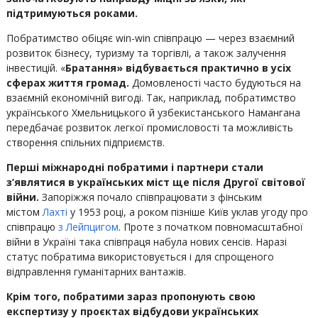
підтримуються роками.
Побратимство обіцяє win-win співпрацю — через взаємний
розвиток бізнесу, туризму та торгівлі, а також залучення
інвестицій. «
Братання» відбувається практично в усіх
сферах життя громад.
Домовленості часто будуються на
взаємній економічній вигоді. Так, наприклад, побратимство
українського Хмельницького й узбекистанського Намангана
передбачає розвиток легкої промисловості та можливість
створення спільних підприємств.
Перші міжнародні побратими і партнери стали
з’являтися в українських міст ще після Другої світової
війни.
Запоріжжя почало співпрацювати з фінським
містом
Лахті
у 1953 році, а роком пізніше Київ уклав угоду про
співпрацю
з Лейпцигом
. Проте з початком повномасштабної
війни в Україні така співпраця набула нових сенсів. Наразі
статус побратима використовується і для спрощеного
відправлення гуманітарних вантажів.
Крім того, побратими зараз пропонують свою
експертизу у проєктах відбудови українських