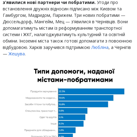
з’явилися нові партнери чи побратими.
Угоди про
встановлення дружніх відносин підписано між Києвом та
Гамбургом, Мадридом, Парижем. Три нових побратими —
Дюссельдорф, Мангейм, Мец — з’явилися в Чернівців. Вони
допомагатимуть містам із реформуванням транспортної
системи і ЖКГ, налагоджуватимуть культурний та освітній
обміни. Іноземні міста також готові допомагати з повоєнною
відбудовою. Харків заручився підтримкою
Любліна
, а Чернігів
—
Жешува
.