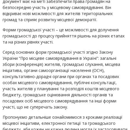
документ має на меті забезпечити права громадян на
безпосередню участь у місцевому самоврядуванні. Він
відкриває нові можливості для жителів територіальних
громад та сприяє розвитку місцевої демократії.
Форми громадської участі – це можливості для долучення
громадськості до процесу прийняття рішень на різних етапах
та на різних рівнях участі.
Серед основних форм громадської участі згідно Закону
України “Про місцеве самоврядування в Україні”: загальні
збори (конференція) жителів, громадські слухання, місцева
ініціатива, органи самоорганізації населення (ОСН),
консультативно-дорадчі органи при органах та посадових
особах місцевого самоврядування, публічні консультації,
участь жителів у плануванні та розподілі коштів місцевого
бюджету, громадське оцінювання діяльності органів та
посадових осіб місцевого самоврядування та інші форми
участі, що не суперечать закону.
Пропонуємо детальніше ознайомимося з кроками реалізації
місцевої ініціативи, електронної петиції та громадського
бюджету, аби кожен чи кожна людина могла їх застосовувати