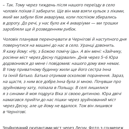
–
Так. Тому через тиждень після нашого переїзду в село
чоловік поїхав її забирати. Ще він мав взяти кульок з ліками,
який ми забули біля акваріума, коли поспіхом збирались
в дорогу. До речі, у нас було аж 4 акваріуми — ми трошки
заробляли ще й розведенням рибок.
Чоловік планував переночувати в Чернігові й наступного дня
повернутися на машині до нас в село. Уранці дзвонить.
Я кажу йому: «Ну, з Божою помічу їдь». А він мені: «Зайчику,
росіяни міст через Десну підірвали». Днів через 5−6 Юра
додзвонився до мене і повідомив: нашого дому вже немає.
В тому приватному будинку жили ще його сестра Інна
та їхній батько. Батько отримав осколкові поранення. Зараз,
на щастя, з ним все добре.
Інна була зі мною. Почувши про
зруйновану хату, поїхала в Польщу. В селі лишилися
я з синами й моя подруга Віка зі своєю дитиною. Юра двічі
намагався прийти до нас пішки через зруйнований міст
через Десну, але це йому не вдалося. Тож він лишився
в Чернігові.
Зруйнований окупантами міст через Десну. Фото з соцмереж