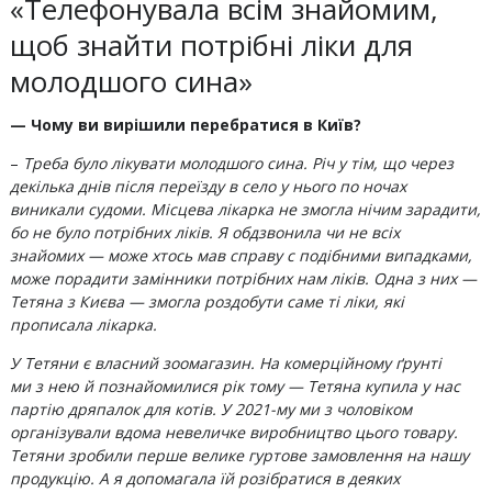
«Телефонувала всім знайомим,
щоб знайти потрібні ліки для
молодшого сина»
— Чому ви вирішили перебратися в Київ?
–
Треба було лікувати молодшого сина. Річ у тім, що через
декілька днів після переїзду в село у нього по ночах
виникали судоми. Місцева лікарка не змогла нічим зарадити,
бо не було потрібних ліків. Я обдзвонила чи не всіх
знайомих — може хтось мав справу с подібними випадками,
може порадити замінники потрібних нам ліків. Одна з них —
Тетяна з Києва — змогла роздобути саме ті ліки, які
прописала лікарка.
У Тетяни є власний зоомагазин. На комерційному ґрунті
ми з нею й познайомилися рік тому — Тетяна купила у нас
партію дряпалок для котів. У 2021-му ми з чоловіком
організували вдома невеличке виробництво цього товару.
Тетяни зробили перше велике гуртове замовлення на нашу
продукцію. А я допомагала їй розібратися в деяких