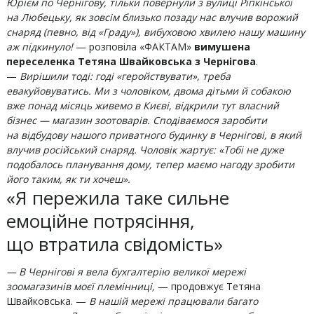
Юрієм по Чернігову, тільки повернули з вулиці Ріпкінської
на Любецьку, як зовсім близько позаду нас влучив ворожий
снаряд (певно, від «Граду»), вибуховою хвилею нашу машину
аж підкинуло!
— розповіла «ФАКТАМ»
вимушена
переселенка Тетяна Швайковська з Чернігова
.
—
Вирішили тоді: годі «геройствувати», треба
евакуйовуватись. Ми з чоловіком, двома дітьми й собакою
вже понад місяць живемо в Києві, відкрили тут власний
бізнес — магазин зоотоварів. Сподіваємося заробити
на відбудову нашого приватного будинку в Чернігові, в який
влучив російський снаряд. Чоловік жартує: «Тобі не дуже
подобалось планування дому, тепер маємо нагоду зробити
його таким, як ти хочеш».
«Я пережила таке сильне
емоційне потрясіння,
що втратила свідомість»
— В Чернігові я вела бухгалтерію великої мережі
зоомагазинів моєї племінниці,
— продовжує Тетяна
Швайковська. —
В нашій мережі працювали багато