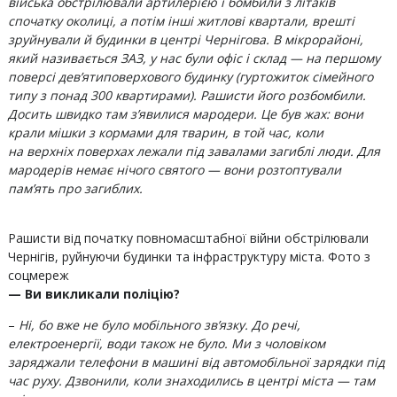
війська обстрілювали артилерією і бомбили з літаків
спочатку околиці, а потім інші житлові квартали, врешті
зруйнували й будинки в центрі Чернігова. В мікрорайоні,
який називається ЗАЗ, у нас були офіс і склад — на першому
поверсі дев’ятиповерхового будинку (гуртожиток сімейного
типу з понад 300 квартирами). Рашисти його розбомбили.
Досить швидко там з’явилися мародери. Це був жах: вони
крали мішки з кормами для тварин, в той час, коли
на верхніх поверхах лежали під завалами загиблі люди. Для
мародерів немає нічого святого — вони розтоптували
пам’ять про загиблих.
Рашисти від початку повномасштабної війни обстрілювали
Чернігів, руйнуючи будинки та інфраструктуру міста. Фото з
соцмереж
— Ви викликали поліцію?
–
Ні, бо вже не було мобільного зв’язку. До речі,
електроенергії, води також не було. Ми з чоловіком
заряджали телефони в машині від автомобільної зарядки під
час руху. Дзвонили, коли знаходились в центрі міста — там