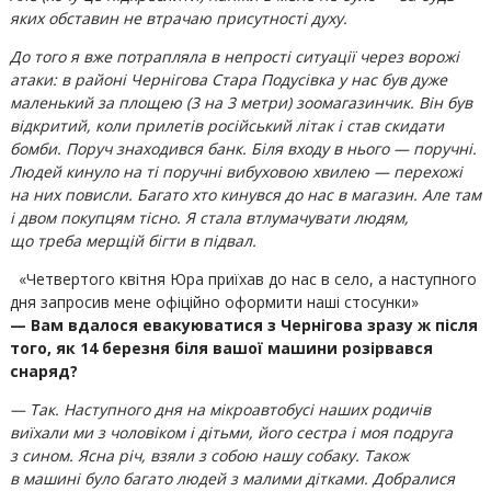
яких обставин не втрачаю присутності духу.
До того я вже потрапляла в непрості ситуації через ворожі
атаки: в районі Чернігова Стара Подусівка у нас був дуже
маленький за площею (3 на 3 метри) зоомагазинчик. Він був
відкритий, коли прилетів російський літак і став скидати
бомби. Поруч знаходився банк. Біля входу в нього — поручні.
Людей кинуло на ті поручні вибуховою хвилею — перехожі
на них повисли. Багато хто кинувся до нас в магазин. Але там
і двом покупцям тісно. Я стала втлумачувати людям,
що треба мерщій бігти в підвал.
«Четвертого квітня Юра приїхав до нас в село, а наступного
дня запросив мене офіційно оформити наші стосунки»
— Вам вдалося евакуюватися з Чернігова зразу ж після
того, як 14 березня біля вашої машини розірвався
снаряд?
— Так. Наступного дня на мікроавтобусі наших родичів
виїхали ми з чоловіком і дітьми, його сестра і моя подруга
з сином. Ясна річ, взяли з собою нашу собаку. Також
в машині було багато людей з малими дітками. Добралися