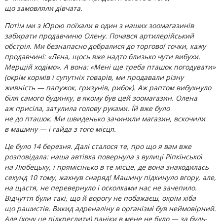
що замовляли дівчата.
Потім ми з Юрою поїхали в один з наших зоомагазинів
забирати продавчиню Олену. Почався артилерійський
обстріл. Ми безнапасно добралися до торгової точки, кажу
продавчині: «Лєна, щось вже надто близько чути вибухи.
Мерщій ходімо». А вона: «Мені ще треба пташок погодувати»
(окрім кормів і супутніх товарів, ми продавали різну
живність — папужок, гризунів, рибок). Аж раптом вибухнуло
біля самого будинку, в якому був цей зоомагазин. Олена
аж присіла, затулила голову руками. Їй вже було
не до пташок. Ми швиденько зачинили магазин, вскочили
в машину — і гайда з того місця.
Це було 14 березня. Далі сталося те, про що я вам вже
розповідала: наша автівка повернула з вулиці Ріпкінської
на Любецьку, і прямісінько в те місце, де вона знаходилась
секунд 10 тому, жахнув снаряд! Машину підкинуло вгору, але,
на щастя, не перевернуло і осколками нас не зачепило.
Відчуття були такі, що й ворогу не побажаєш, окрім хіба
що рашистів. Викид адреналіну в організмі був неймовірний.
Але (хочу це підкреслити) паніки в мене не було — за будь-