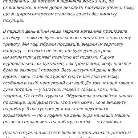
продавчинь. За потреби я підміняла якусь з них, бо,
як виявилось, в мене добре виходить торгувати (певно, тому,
що зі щирим інтересом ставлюсь до всіх без винятку
покупців).
В перший день війни наша мережа магазинів працювала
до обіду — поки не було оголошено першу в місті повітряну
тривогу. Ми тоді зібрали продавців, видали їм зарплату
наперед — бо ніхто не знав, що буде далі. До речі,
ми заплатили державі повністю всі податки. Я дуже
відповідальна і як бухгалтер, і як громадянка, хочу, щоб все
було за законом і прозоро. Весь наступний день я була
вдома, і мені стало зрозуміло: сидіти без діла не можу,
особливо в такій напруженій ситуації. До того ж наші товари
дуже потрібні — у багатьох людей є собаки, коти, інші
тварини, і їх треба годувати. Обдзвонила з чоловіком наших
продавців, щоб дізнатись, хто з них може і хоче виходити
на роботу. З наступного дня ми стали відкривати
зоомагазини — по 3 години на день. Юра на нашій машині
розвозив продавчинь на роботу, а потім — по домівках.
Щодня ситуація в місті все більше погіршувалася: російські