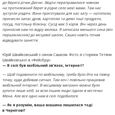
до берега річки Десни. Звідти переправилися човном
на протилежний берег в рідне село моєї мами. Там нас
зустріли родичі. Вони приготували для нас хату — натопили,
принесли запас дров, картоплю та деякі інші продукти,
посуд, постільну білизну. Сусід має 5 корів. Він через день
приносив нам по відру молока. Я записала меншого сина (він
першокласник) до місцевої школи, Сашко навіть почав
відвідувати заняття.
Юрій Швайковський з сином Сашком. Фото зі сторінки Тетяни
Швайковської в «Фейсбуці»
— В селі був мобільний зв’язок, інтернет?
— Щоб подзвонити по мобільному, треба було йти на певну
точку, куди добивав сигнал. Там хоч і повільно працював
мобільний Інтернет. В місцевому магазині можна було
купити лише хліб, за всім іншим люди їздили в містечко
Мена. Але все одно нам в селі подобалося.
— Як я розумію, ваша машина лишилася тоді
в Чернігові?