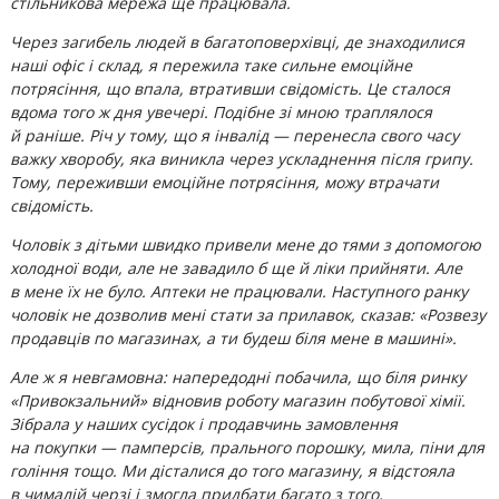
стільникова мережа ще працювала.
Через загибель людей в багатоповерхівці, де знаходилися
наші офіс і склад, я пережила таке сильне емоційне
потрясіння, що впала, втративши свідомість. Це сталося
вдома того ж дня увечері. Подібне зі мною траплялося
й раніше. Річ у тому, що я інвалід — перенесла свого часу
важку хворобу, яка виникла через ускладнення після грипу.
Тому, переживши емоційне потрясіння, можу втрачати
свідомість.
Чоловік з дітьми швидко привели мене до тями з допомогою
холодної води, але не завадило б ще й ліки прийняти. Але
в мене їх не було. Аптеки не працювали. Наступного ранку
чоловік не дозволив мені стати за прилавок, сказав: «Розвезу
продавців по магазинах, а ти будеш біля мене в машині».
Але ж я невгамовна: напередодні побачила, що біля ринку
«Привокзальний» відновив роботу магазин побутової хімії.
Зібрала у наших сусідок і продавчинь замовлення
на покупки — памперсів, прального порошку, мила, піни для
гоління тощо. Ми дісталися до того магазину, я відстояла
в чималій черзі і змогла придбати багато з того,