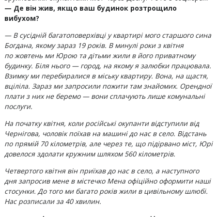
— Де він жив, якщо ваш будинок розтрощило
вибухом?
— В сусідній багатоповерхівці у квартирі мого старшого сина
Богдана, якому зараз 19 років. В минулі роки з квітня
по жовтень ми Юрою та дітьми жили в його приватному
будинку. Біля нього — город, на якому я залюбки працювала.
Взимку ми перебиралися в міську квартиру. Вона, на щастя,
вціліла. Зараз ми запросили пожити там знайомих. Орендної
плати з них не беремо — вони сплачують лише комунальні
послуги.
На початку квітня, коли російські окупанти відступили від
Чернігова, чоловік поїхав на машині до нас в село. Відстань
по прямій 70 кілометрів, але через те, що підірвано міст, Юрі
довелося здолати кружним шляхом 560 кілометрів.
Четвертого квітня він приїхав до нас в село, а наступного
дня запросив мене в містечко Мена офіційно оформити наші
стосунки. До того ми багато років жили в цивільному шлюбі.
Нас розписали за 40 хвилин.