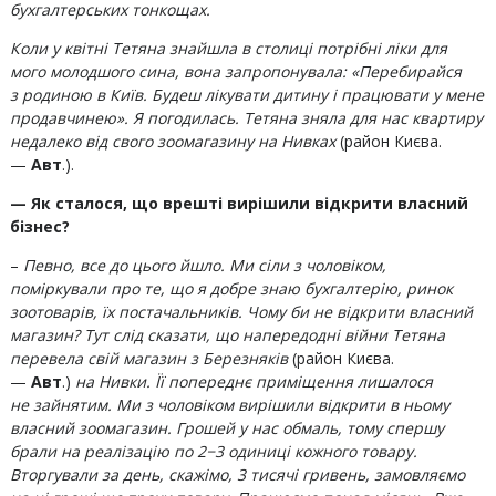
бухгалтерських тонкощах.
Коли у квітні Тетяна знайшла в столиці потрібні ліки для
мого молодшого сина, вона запропонувала: «Перебирайся
з родиною в Київ. Будеш лікувати дитину і працювати у мене
продавчинею». Я погодилась. Тетяна зняла для нас квартиру
недалеко від свого зоомагазину на Нивках
(район Києва.
—
Авт
.).
— Як сталося, що врешті вирішили відкрити власний
бізнес?
–
Певно, все до цього йшло. Ми сіли з чоловіком,
поміркували про те, що я добре знаю бухгалтерію, ринок
зоотоварів, їх постачальників. Чому би не відкрити власний
магазин? Тут слід сказати, що напередодні війни Тетяна
перевела свій магазин з Березняків
(район Києва.
—
Авт
.)
на Нивки. Її попереднє приміщення лишалося
не зайнятим. Ми з чоловіком вирішили відкрити в ньому
власний зоомагазин. Грошей у нас обмаль, тому спершу
брали на реалізацію по 2−3 одиниці кожного товару.
Вторгували за день, скажімо, 3 тисячі гривень, замовляємо