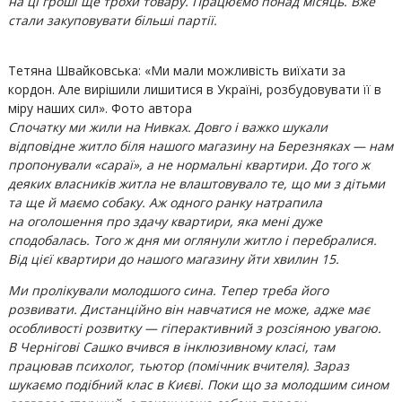
на ці гроші ще трохи товару. Працюємо понад місяць. Вже
стали закуповувати більші партії.
Тетяна Швайковська: «Ми мали можливість виїхати за
кордон. Але вирішили лишитися в Україні, розбудовувати її в
міру наших сил». Фото автора
Спочатку ми жили на Нивках. Довго і важко шукали
відповідне житло біля нашого магазину на Березняках — нам
пропонували «сараї», а не нормальні квартири. До того ж
деяких власників житла не влаштовувало те, що ми з дітьми
та ще й маємо собаку. Аж одного ранку натрапила
на оголошення про здачу квартири, яка мені дуже
сподобалась. Того ж дня ми оглянули житло і перебралися.
Від цієї квартири до нашого магазину йти хвилин 15.
Ми пролікували молодшого сина. Тепер треба його
розвивати. Дистанційно він навчатися не може, адже має
особливості розвитку — гіперактивний з розсіяною увагою.
В Чернігові Сашко вчився в інклюзивному класі, там
працював психолог, тьютор (помічник вчителя). Зараз
шукаємо подібний клас в Києві. Поки що за молодшим сином