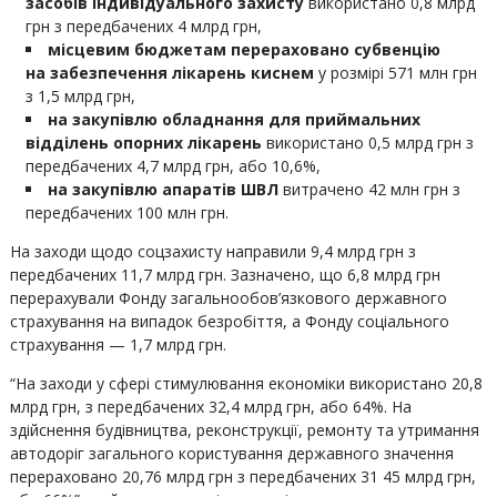
засобів індивідуального захисту
використано 0,8 млрд
грн з передбачених 4 млрд грн,
місцевим бюджетам перераховано субвенцію
на
забезпечення лікарень киснем
у розмірі 571 млн грн
з 1,5 млрд грн,
на
закупівлю обладнання
для приймальних
відділень опорних лікарень
використано 0,5 млрд грн з
передбачених 4,7 млрд грн, або 10,6%,
на
закупівлю апаратів ШВЛ
витрачено 42 млн грн з
передбачених 100 млн грн.
На заходи щодо соцзахисту направили 9,4 млрд грн з
передбачених 11,7 млрд грн. Зазначено, що 6,8 млрд грн
перерахували Фонду загальнообов’язкового державного
страхування на випадок безробіття, а Фонду соціального
страхування — 1,7 млрд грн.
“На заходи у сфері стимулювання економіки використано 20,8
млрд грн, з передбачених 32,4 млрд грн, або 64%. На
здійснення будівництва, реконструкції, ремонту та утримання
автодоріг загального користування державного значення
перераховано 20,76 млрд грн з передбачених 31 45 млрд грн,