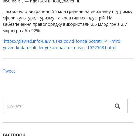
або 66%”, — йдеться в повідомленні.
Також було витрачено 56 млн гривень на державну підтримку
сфери культури, туризму та креативних індустрій. На
забезпечення правопорядку використали 2,5 млрд грн з 2,7
млрд грн або 92%.
https://glavred.info/ua/virus/iz-covid-fonda-potratili-41-mlrd-
griven-kuda-ushli-dengi-koronavirus-novini-10225031.html
Tweet
FACEBOOK