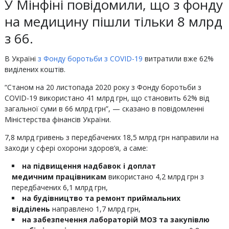
У Мінфіні повідомили, що з фонду
на медицину пішли тільки 8 млрд
з 66.
В Україні
з Фонду боротьби з COVID-19
витратили вже 62%
виділених коштів.
“Станом на 20 листопада 2020 року з Фонду боротьби з
COVID-19 використано 41 млрд грн, що становить 62% від
загальної суми в 66 млрд грн”, — сказано в повідомленні
Міністерства фінансів України.
7,8 млрд гривень з передбачених 18,5 млрд грн направили на
заходи у сфері охорони здоров’я, а саме:
на
підвищення надбавок і доплат
медичним
працівникам
використано 4,2 млрд грн з
передбачених 6,1 млрд грн,
на
будівництво та ремонт приймальних
відділень
направлено 1,7 млрд грн,
на забезпечення лабораторій МОЗ та
закупівлю