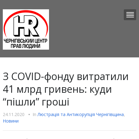
​З COVID-фонду витратили
41 млрд гривень: куди
“пішли” гроші
24.11.2020
•
In
Люстрацiя та Антикорупцiя Чернігівщина
,
Новини