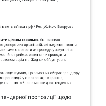
кі мають зв’язки з рф / Республікою Білорусь /
ити цілком схвально.
Як пояснило
ато донорських організацій, які виділяють кошти
ити саме євроторги як процедуру закупівлі за
мостійно приймає рішення, чи проводити
і законом варіанти. Жодних обґрунтувань
ож акцентувало, що замовник обирає процедуру
х пропозицій у євроторгах, як і раніше,
едення — потрібно не менше двох тендерних
у тендерної пропозиції щодо