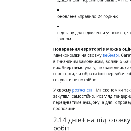
оновлене «правило 24 годин»;
підставу для відхилення учасників, я
Іраном.
Повернення євроторгів можна оцін
Мінекономіки на своєму
вебінарі
, баг
вітчизняним замовникам, воліли б бач
них. Звертаємо увагу, що замовник са
євроторги, чи обрати інші передбачен
готувати не потрібно.
У своєму
роз’ясненні
Мінекономіки так
закупівлі самостійно. Розгляд тендерни
передуватиме аукціону, а для їх пров
пропозицій.
2.14 днів+ на підготовк
робіт