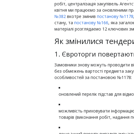
робіт, централізація закупівель Агент
квітня ми працюємо за оновленими пр
№382
вкотре змінив
постанову №1178
стану, та
постанову №166
, яка загал
матеріалі розглядаємо 12 ключових змі
Як змінилися тендер
1. Євроторги повертают
Замовники знову можуть проводити ві
без обмежень вартості предмета закуп
особливостей за постановою №1178:
оновлений перелік підстав для відмов
можливість приховувати інформацію
товарів (виконання робіт, надання по
дещо інший перелік випадків змін іс