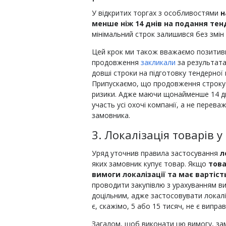
У відкритих торгах з особливостями
н
менше ніж 14 днів на подання те
мінімальний строк залишився без змін 
Цей крок ми також вважаємо позитив
продовження
закликали
за результата
довші строки на підготовку тендерної 
Припускаємо, що продовження строку 
ризики. Адже маючи щонайменше 14 дн
участь усі охочі компанії, а не перева
замовника.
3. Локалізація товарів у
Уряд уточнив правила застосування
л
яких замовник купує товар. Якщо
т
ова
вимоги локалізації та має вартіс
проводити закупівлю з урахуванням вим
доцільним, адже застосовувати локаліз
є, скажімо, 5 або 15 тисяч, не є випра
Загалом, щоб виконати цю вимогу, зам