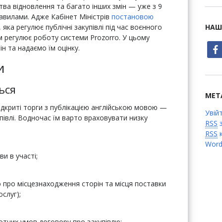
ства відновлення та багато інших змін — уже з 9
авилами. Адже Кабінет Міністрів
постановою
, яка регулює публічні закупівлі під час воєнного
НАШ
ом регулює роботу системи Prozorro. У цьому
face
н та надаємо їм оцінку.
и
ься
МЕТ
дкриті торги з публікацією англійською мовою —
Увій
івлі. Водночас їм варто враховувати низку
RSS
з
RSS
к
Word
и в участі;
 про місцезнаходження сторін та місця поставки
слуг);
тотних умов договору про закупівлю;