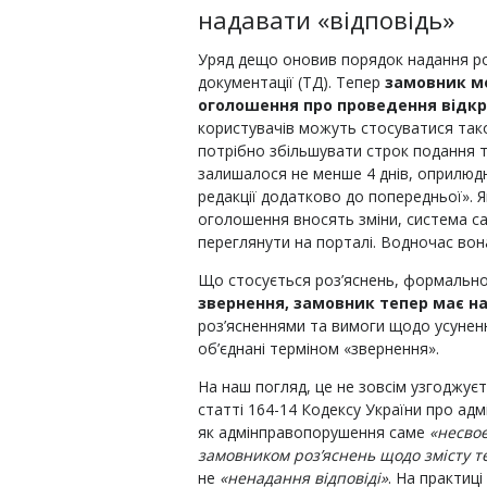
надавати «відповідь»
Уряд дещо оновив порядок надання роз
документації (ТД). Тепер
замовник мо
оголошення про проведення відкр
користувачів можуть стосуватися тако
потрібно збільшувати строк подання 
залишалося не менше 4 днів, оприлюдн
редакції додатково до попередньої». 
оголошення вносять зміни, система с
переглянути на порталі. Водночас вона 
Що стосується роз’яснень, формальн
звернення, замовник тепер має на
роз’ясненнями та вимоги щодо усунен
об’єднані терміном «звернення».
На наш погляд, це не зовсім узгоджуєт
статті 164-14 Кодексу України про ад
як адмінправопорушення саме
«несво
замовником роз’яснень щодо змісту т
не
«ненадання відповіді
»
. На практиц