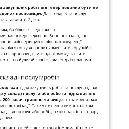
а закупівлях робіт відтепер повинно бути не
ндерних пропозицій
.
Для товарів та послуг
та становить 7 днів.
ним, ба більше — до такого
ми нашого дослідження. Воно показало, що
пропозиції підвищують рівень конкуренції.
на підготовку дозволить зменшити корупційні
ів на пропозицію, у тендері зможуть взяти
жно ті, що були обізнані заздалегідь із планами
 складі послуг/робіт
окалізації
для закупівель робіт та послуг, під час
р у складі послуги або роботи
підпадає під
ть 200 тисяч гривень чи вище
, то замовник має
ог локалізації. Таке уточнення вимог є цілком
ацію до послуг або робіт, в яких вартість товару
вданим.
овник потребує достовірної інформації про те,