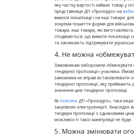
яку частку вартості займає товар у ск
представниця ДП «Прозорро» на
вебін
вимоги локалізації і на інші товари: 
зокрема пошиття форми для військових
товари, інші товари, які виготовляють
сподіваються, що вимоги локалізації 
та закликають підтримувати українськ
4. Не можна «обмежува
Замовникам заборонили обмежувати в
тендерної пропозиції» учасника. Ймові
замовники не вправі встановлювати 
тендерної пропозиції, яку приймають 
значення ціни тендерної пропозиції.
Як
пояснює
ДП «Прозорро», така ініці
закупівлях електроенергії. Внаслідок
тендерні пропозиції з однаковими цін
можливості такої маніпуляції не буде.
5. Можна змінювати ого