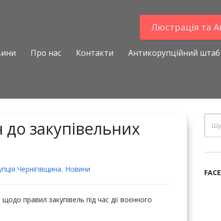
Люстрацiя та 
вини
Про нас
Контакти
Антикорупційний штаб
н до закупівельних
пцiя Чернігівщина
,
Новини
FAC
щодо правил закупівель під час дії воєнного