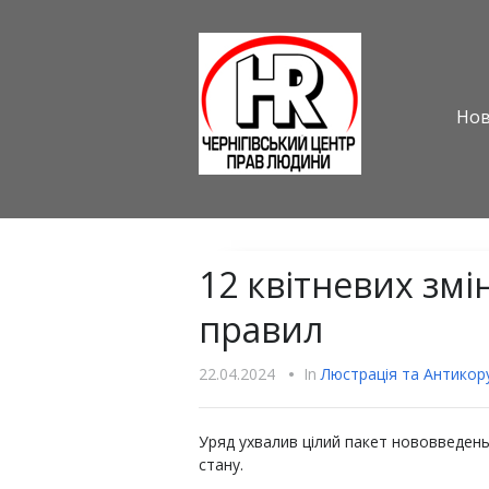
Но
12 квітневих змі
правил
22.04.2024
•
In
Люстрацiя та Антикору
Уряд ухвалив цілий пакет нововведень 
стану.