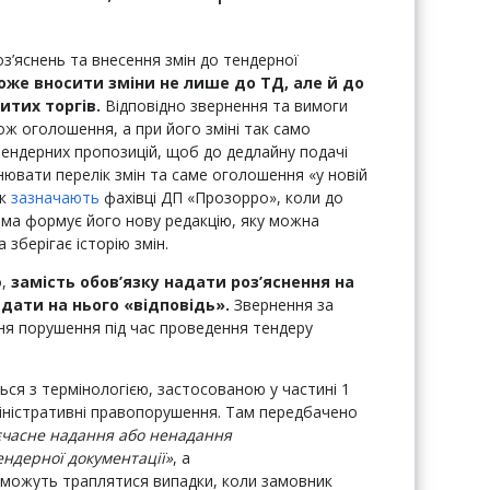
’яснень та внесення змін до тендерної
же вносити зміни не лише до ТД, але й до
итих торгів.
Відповідно звернення та вимоги
ж оголошення, а при його зміні так само
тендерних пропозицій, щоб до дедлайну подачі
ювати перелік змін та саме оголошення «у новій
Як
зазначають
фахівці ДП «Прозорро», коли до
ама формує його нову редакцію, яку можна
зберігає історію змін.
о,
замість обов’язку надати роз’яснення на
дати на нього «відповідь».
Звернення за
ня порушення під час проведення тендеру
ься з термінологією, застосованою у частині 1
міністративні правопорушення. Там передбачено
єчасне надання або ненадання
ендерної документації»
, а
і можуть траплятися випадки, коли замовник