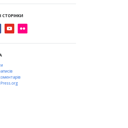
І СТОРІНКИ
book
youtube
flickr
А
ти
аписів
оментарів
Press.org