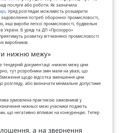
ладі послуги або роботи. Як зазначила
арі
, Уряд розглядає можливість розширити
для задоволення потреб оборонної промисловості,
, інші вироби легкої промисловості, будівельні
 в Україні. В уряді та ДП «Прозорро»
сприятимуть розвитку вітчизняної промисловості
их виробників.
ти нижню межу»
 тендерній документації «нижню межу ціни
рно, тут розробники змін мали на увазі, що
обмеження щодо відсотка зменшення ціни
до розгляду, або визначати мінімальне допустиме
атива зумовлена практикою замовників у
 визначення нижньої межі учасники подають
ами, що негативно впливає на конкуренцію. Тепер
лошення, а на звернення