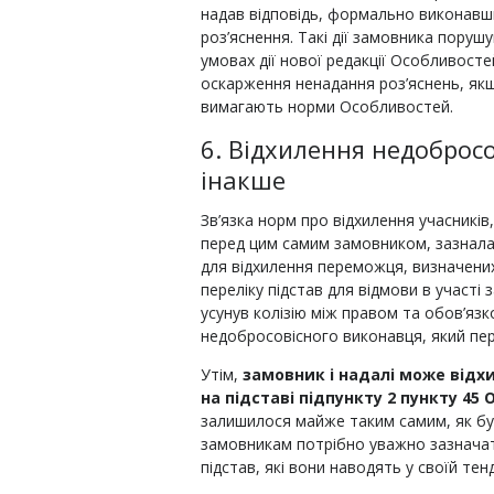
надав відповідь, формально виконавши
роз’яснення. Такі дії замовника порушу
умовах дії нової редакції Особливосте
оскарження ненадання роз’яснень, якщ
вимагають норми Особливостей.
6. Відхилення недоброс
інакше
Зв’язка норм про відхилення учасників
перед цим самим замовником, зазнала 
для відхилення переможця, визначених
переліку підстав для відмови в участ
усунув колізію між правом та обов’яз
недобросовісного виконавця, який пер
Утім,
замовник і надалі може відх
на підставі підпункту 2 пункту 45
залишилося майже таким самим, як бул
замовникам потрібно уважно зазначати
підстав, які вони наводять у своїй тен