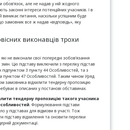
 обов’язок, але не надав у ній жодного
ють законні інтереси потенційних учасників. І в
й виникає питання, наскільки успішним буде
о замовник все ж надав «відповідь», яку
овісних виконавців трохи
, які не виконали свої попередні зобов’язання
змін. Цю підставу виключили з переліку підстав
 підпунктом 3 пункту 44 Особливостей, та з
і за пунктом 47 Особливостей. Таким чином Уряд
ком замовника відхилити тендерну пропозицію
ебуває в описаних у постанові обставинах.
илити тендерну пропозицію такого учасника
 Особливостей
. Формулювання підстави
о у підставах для відмови в участі. Тож
 підставу відхилення та оновити переліки
дерній документації.