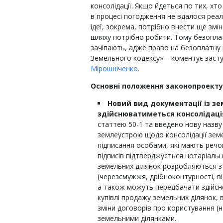
консолідації. Якщо йдеться по тих, хт
в процесі погодження не вдалося реаліз
ідеї, зокрема, потрібно внести ще змі
шляху потрібно робити. Тому безопла
зачіпають, адже право на безоплатну 
Земельного кодексу» – коментує зас
Мірошніченко
.
Основні положення законопроекту
Новий вид документації із зе
здійснюватиметься консолідаці
статтею 50-1 та введено нову назву
землеустрою щодо консолідації зем
підписання особами, які мають речов
підписів підтверджується нотаріаль
земельних ділянок розробляються з 
(черезсмужжя, дрібноконтурності, ві
а також можуть передбачати здійсне
купівлі продажу земельних ділянок, 
зміни договорів про користування (н
земельними ділянками.