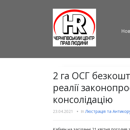
Но
2 га ОСГ безкошт
реалії законопро
консолідацію
23.04.2021
•
In
Люстрацiя та Антикору
Кабмін на засіданні 21 квітня погодив