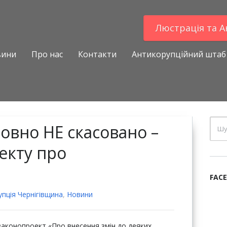
Люстрацiя та 
вини
Про нас
Контакти
Антикорупційний штаб
овно НЕ скасовано –
екту про
FAC
пцiя Чернігівщина
,
Новини
 законопроект «Про внесення змін до деяких