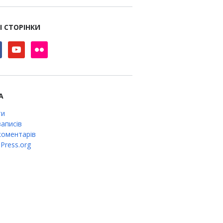
І СТОРІНКИ
book
youtube
flickr
А
ти
аписів
оментарів
Press.org