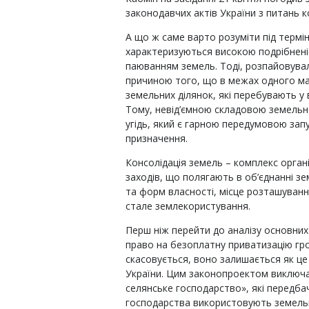
законодавчих актів України з питань к
А що ж саме варто розуміти під термін
характеризуються високою подрібнені
паюванням земель. Тоді, розпайовувал
причиною того, що в межах одного м
земельних ділянок, які перебувають у 
Тому, невід’ємною складовою земельної
угідь, який є гарною передумовою зап
призначення.
Консолідація земель – комплекс орган
заходів, що полягають в об’єднанні з
та форм власності, місце розташуванн
стале землекористування.
Перш ніж перейти до аналізу основни
право на безоплатну приватизацію гр
скасовується, воно залишається як це
України. Цим законопроектом виключа
селянське господарство», які передб
господарства використовують земельні