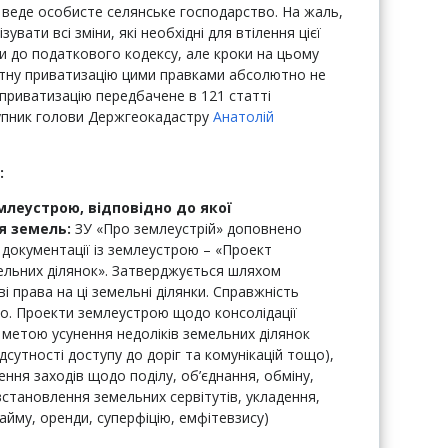
о веде особисте селянське господарство. На жаль,
увати всі зміни, які необхідні для втілення цієї
ни до податкового кодексу, але кроки на цьому
тну приватизацію цими правками абсолютно не
приватизацію передбачене в 121 статті
тупник голови Держгеокадастру
Анатолій
:
млеустрою, відповідно до якої
я земель:
ЗУ «Про землеустрій» доповнено
 документації із землеустрою – «Проект
ельних ділянок». Затверджується шляхом
і права на ці земельні ділянки. Справжність
но. Проекти землеустрою щодо консолідації
метою усунення недоліків земельних ділянок
дсутності доступу до доріг та комунікацій тощо),
ння заходів щодо поділу, об’єднання, обміну,
встановлення земельних сервітутів, укладення,
айму, оренди, суперфіцію, емфітевзису)