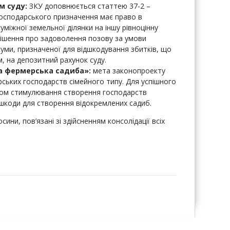
м суду:
ЗКУ доповнюється статтею 37-2 –
господарського призначення має право в
міжної земельної ділянки на іншу рівноцінну
рішення про задоволення позову за умови
уми, призначеної для відшкодування збитків, що
м, на депозитний рахунок суду.
а фермерська садиба»:
мета законопроекту
ських господарств сімейного типу. Для успішного
яхом стимулювання створення господарств
ешкоди для створення відокремлених садиб.
ни, пов’язані зі здійсненням консолідації всіх