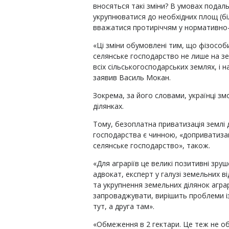
вносяться такі зміни? В умовах подаль
укрупнюватися до необхідних площ (біл
вважатися протиріччям у нормативно-
«Ці зміни обумовлені тим, що фізособ
селянське господарство не лише на зе
всіх сільськогосподарських землях, і 
заявив Василь Мокан.
Зокрема, за його словами, українці з
ділянках.
Тому, безоплатна приватизація землі
господарства є чинною, «доприватизаці
селянське господарство», також.
«Для аграріїв це великі позитивні зру
адвокат, експерт у галузі земельних 
та укрупнення земельних ділянок аграр
запроваджувати, вирішить проблеми із
тут, а друга там».
«Обмеження в 2 гектари. Це теж не о