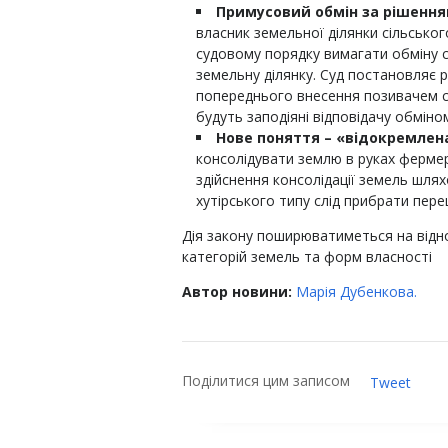
Примусовий обмін за рішення
власник земельної ділянки сільсько
судовому порядку вимагати обміну су
земельну ділянку. Суд постановляє 
попереднього внесення позивачем с
будуть заподіяні відповідачу обміно
Нове поняття – «відокремлен
консолідувати землю в руках фермер
здійснення консолідації земель шл
хутірського типу слід прибрати пер
Дія закону поширюватиметься на відноси
категорій земель та форм власності
Автор новини:
Марія Дубенкова.
Поділитися цим записом
Tweet