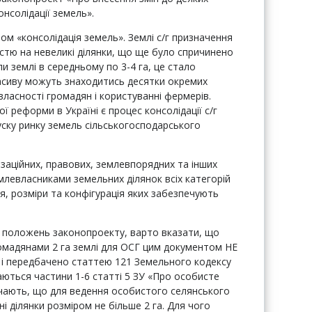
онсолідації земель».
ом «консолідація земель». Землі с/г призначення
стю на невеликі ділянки, що ще було спричинено
и землі в середньому по 3-4 га, це стало
асиву можуть знаходитись десятки окремих
власності громадян і користуванні фермерів.
 реформи в Україні є процес консолідації с/г
уску ринку земель сільськогосподарського
ізаційних, правових, землевпорядних та інших
емлевласниками земельних ділянок всіх категорій
я, розміри та конфігурація яких забезпечують
х положень законопроекту, варто вказати, що
омадянами 2 га землі для ОСГ цим документом НЕ
 і передбачено статтею 121 Земельного кодексу
ються частини 1-6 статті 5 ЗУ «Про особисте
ачають, що для ведення особистого селянського
 ділянки розміром не більше 2 га. Для чого