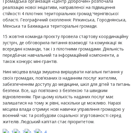
Громадська організація «Центр Доброчин» розпочала
реалізацію нової ініціативи, направленої на підвищення
стійкості 4 пілотних територіальних громад Чернігівської
області. Географічний охоплення: Ріпкинська, Городнянська,
Менська та Бахмацька територіальні громади.
15 жовтня команда проєкту провела стартову координаційну
зустріч, де обговорила питання взаємодії та комунікації як
всередині команди, так і з пілотними громадами. Діяльність
передбачає навчальний та інформаційний компоненти, а
також конкурс міні-грантів.
Нині місцева влада змушена вирішувати нагальні питання у
своїх громадах, пов’язаних із наданням послуг жителям,
забезпеченням доступу до медицини, шкіл для дітей та питань
безпеки. Все, що пов’язано з безпекою та швидким
відновленням. При цьому кількість наданих послуг має
залишатися на тому ж рівні, наскільки це можливо. Наразі
місцева влада отримує нові навички управління громадою у
воєнний час та розбудови соціальної згуртованості серед
жителів. Людський капітал стає пріоритетом.