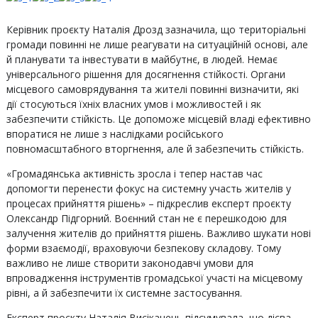
Керівник проєкту Наталія Дрозд зазначила, що територіальні
громади повинні не лише реагувати на ситуаційній основі, але
й планувати та інвестувати в майбутнє, в людей. Немає
універсального рішення для досягнення стійкості. Органи
місцевого самоврядування та жителі повинні визначити, які
дії стосуються їхніх власних умов і можливостей і як
забезпечити стійкість. Це допоможе місцевій владі ефективно
впоратися не лише з наслідками російського
повномасштабного вторгнення, але й забезпечить стійкість.
«Громадянська активність зросла і тепер настав час
допомогти перенести фокус на системну участь жителів у
процесах прийняття рішень» – підкреслив експерт проєкту
Олександр Підгорний. Воєнний стан не є перешкодою для
залучення жителів до прийняття рішень. Важливо шукати нові
форми взаємодії, враховуючи безпекову складову. Тому
важливо не лише створити законодавчі умови для
впровадження інструментів громадської участі на місцевому
рівні, а й забезпечити їх системне застосування.
Експерт проєкту Наталія Висіканець підсумувала, що дієва