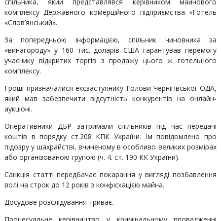
спільника, який представлявся керівником майнового
комплексу Державного комерційного підприємства «Готель
«Слов’янський».
За попередньою інформацією, спільник чиновника за
«винагороду» у 160 тис. доларів США гарантував перемогу
учаснику відкритих торгів з продажу цього ж готельного
комплексу.
Гроші призначалися ексзаступнику Голови Чернігівської ОДА,
який мав забезпечити відсутність конкурентів на онлайн-
аукціоні.
Оперативники ДБР затримали спільників під час передачі
коштів в порядку ст.208 КПК України. Їм повідомлено про
підозру у шахрайстві, вчиненому в особливо великих розмірах
або організованою групою (ч. 4. ст. 190 КК України).
Санкція статті передбачає покарання у вигляді позбавлення
волі на строк до 12 років з конфіскацією майна.
Досудове розслідування триває.
Процесуальне керівництво у кримінальному провадженні