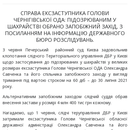
СПРАВА ЕКСЗАСТУПНИКА ГОЛОВИ
ЧЕРНІГІВСЬКОЇ ОДА: ПІДОЗРЮВАНИМ У
ШАХРАЙСТВІ ОБРАНО ЗАПОБІЖНИЙ ЗАХІД, З
ПОСИЛАННЯМ НА ІНФОРМАЦІЮ ДЕРЖАВНОГО
БЮРО РОЗСЛІДУВАНЬ.
3 червня Печерський районний суд Києва задовольнив
клопотання слідчого Територіального управління ДБР у Києві
щодо застосування до підозрюваних у шахрайстві у великих
розмірах ексзаступника Голови Чернігівської ОДА Олександра
Савченка та його спільника запобіжного заходу у вигляді
тримання під вартою строком на 60 діб – до 30 липня 2021
року.
Альтернативним запобіжним заходом слідчий суддя обрав
внесення застави у розмірі 4 млн 400 тис грн кожному.
Нагадаємо, що 1 червня, слідчі теруправління ДБР у Києві
затримали ексзаступника Голови Чернігівської обласної
державної адміністрації Олександра Савченка та його