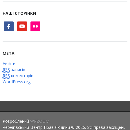
НАШІ СТОРІНКИ
facebook
youtube
flickr
МЕТА
Увійти
RSS
записів
RSS
коментарів
WordPress.org
Розроблений
WPZOOM
Чернігівський Центр Прав Людини © 2026. Усі права захищені.