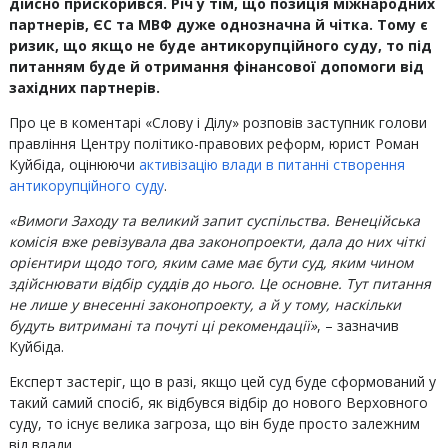
дійсно прискорився. Річ у тім, що позиція міжнародних
партнерів, ЄС та МВФ дуже однозначна й чітка. Тому є
ризик, що якщо не буде антикорупційного суду, то під
питанням буде й отримання фінансової допомоги від
західних партнерів.
Про це в коментарі «Слову і Ділу» розповів заступник голови
правління Центру політико-правових реформ, юрист Роман
Куйбіда, оцінюючи
активізацію влади в питанні створення
антикорупційного суду
.
«Вимоги Заходу та великий запит суспільства. Венеційська
комісія вже ревізувала два законопроекти, дала до них чіткі
орієнтири щодо того, яким саме має бути суд, яким чином
здійснювати відбір суддів до нього. Це основне. Тут питання
не лише у внесенні законопроекту, а й у тому, наскільки
будуть витримані та почуті ці рекомендації»
, – зазначив
Куйбіда.
Експерт застеріг, що в разі, якщо цей суд буде сформований у
такий самий спосіб, як відбувся відбір до нового Верховного
суду, то існує велика загроза, що він буде просто залежним
від влади.