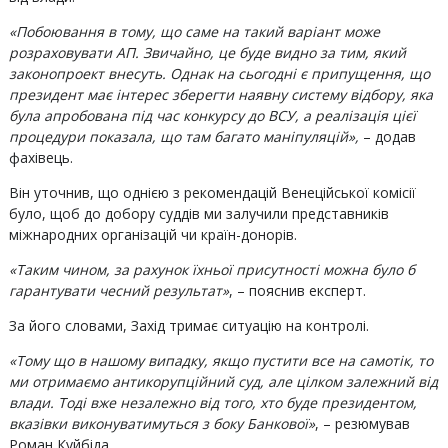
«Побоювання в тому, що саме на такий варіант може
розраховувати АП. Звичайно, це буде видно за тим, який
законопроект внесуть. Однак на сьогодні є припущення, що
президент має інтерес зберегти наявну систему відбору, яка
була апробована під час конкурсу до ВСУ, а реалізація цієї
процедури показала, що там багато маніпуляцій»,
– додав
фахівець.
Він уточнив, що однією з рекомендацій Венеційської комісії
було, щоб до добору суддів ми залучили представників
міжнародних організацій чи країн-донорів.
«Таким чином, за рахунок їхньої присутності можна було б
гарантувати чесний результат»
, – пояснив експерт.
За його словами, Захід тримає ситуацію на контролі.
«Тому що в нашому випадку, якщо пустити все на самотік, то
ми отримаємо антикорупційний суд, але цілком залежний від
влади. Тоді вже незалежно від того, хто буде президентом,
вказівки виконуватимуться з боку Банкової»
, – резюмував
Роман Куйбіда.