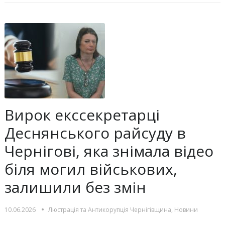
Вирок екссекретарці
Деснянського райсуду в
Чернігові, яка знімала відео
біля могил військових,
залишили без змін
•
10.06.2026
Люстрацiя та Антикорупцiя Чернігівщина
,
Новини