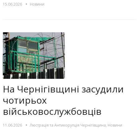
•
15.06.2026
Новини
На Чернігівщині засудили
чотирьох
військовослужбовців
•
11.06.2026
Люстрацiя та Антикорупцiя Чернігівщина
,
Новини