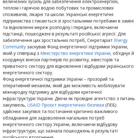
величезних зусиль для забезпечення електроенергією,
теплом і гарячою водою побутових та промислових
споживачів, лікарні та школи. Українські енергетичні
підприємства стикаються зі зростальними потребами в заміні
та відновленні мереж розподілу і передачі, включаючи
підстанції, пошкоджені в результаті російської агресії. Для
забезпечення цих зростальних потреб, Секретаріат
Energy
Community
заснував Фонд енергетичної підтримки України,
який у співпраці з
Міністерство енергетики України
, об’єднує й
координує внески партнерів по розвитку, інвесторів та
приватного сектору для відновлення і відбудови українського
енергетичного сектору.
Фонд енергетичної підтримки України – прозорий та
оперативний механізм, який дає можливість мобілізувати
міжнародну підтримку для відбудови критичної
інфраструктури України. Діючи як провідне агентство з питань
закупівель,
USAID Проєкт енергетичної безпеки
(ПЕБ)
здійснює закупівлі та постачання критично важливого
обладнання для задоволення нагальних потреб
енергетичного сектору України, включаючи відбудову
інфраструктури, що зазнала пошкоджень в результаті
російського вторгнення.