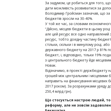
За задумом, це робиться для того, що
дати можливість розвиватися за допом
Володимир Гройсман зазначав, що за р
бюджетів зросли на 30-40%.
У той же час, за словами економічного
“Дійсно, місцеві бюджети в цьому році
але цей ресурс все одно направлений
ресурс, тобто дохідну частину бюдже
стільки, скільки і в минулому році, або 
державного бюджету на 2017 р 81% п
бюджет, і, відповідно, тільки 19% по
з центрального бюджету йде місцевим
Новак.
Відзначимо, в проекті держбюджету на
грошей між центральним і місцевими
направить на фінансування місцевих бю
2017 роком). За розрахунками уряду д
250,4 млрд грн).
Що стосується настрою людей, то 
реформу, але не зовсім задоволені
Бекешкіна.