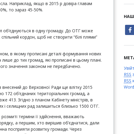
сла. Наприклад, якщо в 2015 р довіра главам
0%, то зараз 45-50%.
НАШ
face
сіл об’єднуються в одну громаду. До ОТГ може
є спільний кордон, щоб не створити “білі плями”
ном, в якому прописані деталі формування нових
МЕТ
 лише до тих громад, які прописані в цьому плані.
ного значення законом не передбачено.
Увій
RSS
з
RSS
к
Word
 внесений до Верховної Ради ще влітку 2015
но 172 об’єднаних територіальних громад, а
же 413. Згідно з планом Кабінету міністрів, в
ьких і селищних рад залишиться близько 1500 ОТГ.
розмиті терміни її здійснення, вважають
орядку, а першим, хто вирішив об’єднатися, дали
нна посприяти розвитку громади. Через