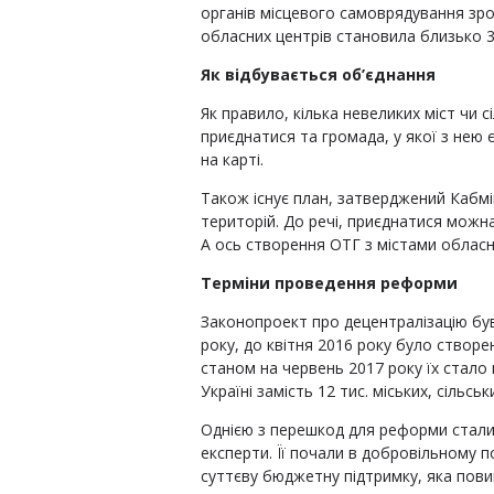
органів місцевого самоврядування зро
обласних центрів становила близько 3
Як відбувається об’єднання
Як правило, кілька невеликих міст чи 
приєднатися та громада, у якої з нею 
на карті.
Також існує план, затверджений Кабмі
територій. До речі, приєднатися можна
А ось створення ОТГ з містами облас
Терміни проведення реформи
Законопроект про децентралізацію був
року, до квітня 2016 року було створе
станом на червень 2017 року їх стало в
Україні замість 12 тис. міських, сільс
Однією з перешкод для реформи стали 
експерти. Її почали в добровільному п
суттєву бюджетну підтримку, яка пови