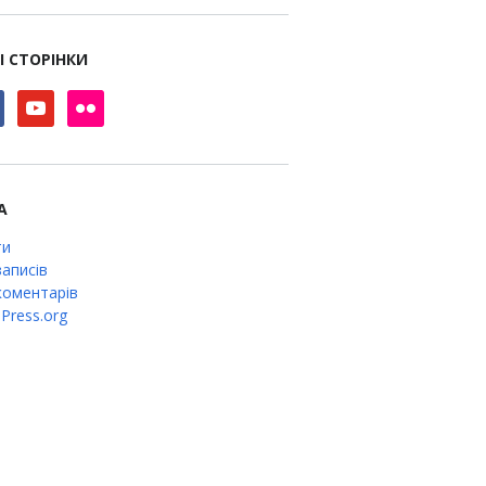
І СТОРІНКИ
book
youtube
flickr
А
ти
аписів
оментарів
Press.org