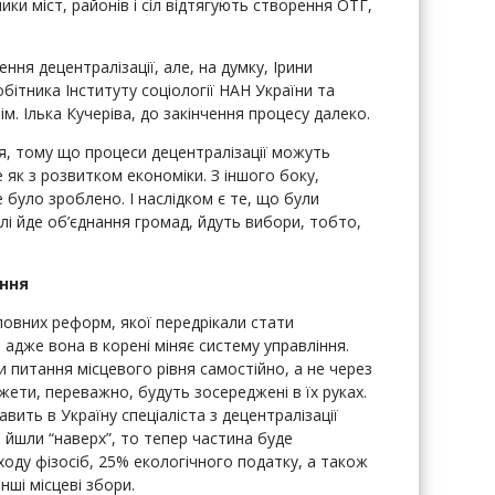
вники міст, районів і сіл відтягують створення ОТГ,
ння децентралізації, але, на думку, Ірини
бітника Інституту соціології НАН України та
м. Ілька Кучеріва, до закінчення процесу далеко.
ся, тому що процеси децентралізації можуть
 як з розвитком економіки. З іншого боку,
 було зроблено. І наслідком є те, що були
лі йде об’єднання громад, йдуть вибори, тобто,
ання
ловних реформ, якої передрікали стати
адже вона в корені міняє систему управління.
 питання місцевого рівня самостійно, а не через
джети, переважно, будуть зосереджені в їх руках.
вить в Україну спеціаліста з децентралізації
в йшли “наверх”, то тепер частина буде
ходу фізосіб, 25% екологічного податку, а також
нші місцеві збори.