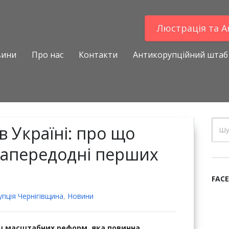
Люстрацiя та 
вини
Про нас
Контакти
Антикорупційний штаб
в Україні: про що
напередодні перших
FAC
пцiя Чернігівщина
,
Новини
ьш масштабних реформ, яка повинна