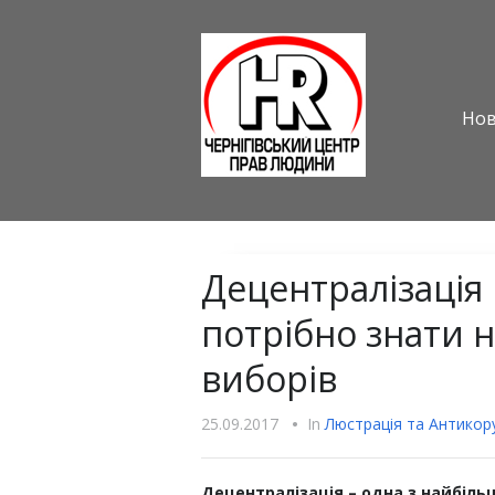
Но
Децентралізація 
потрібно знати 
виборів
25.09.2017
•
In
Люстрацiя та Антикору
Децентралізація – одна з найбіл