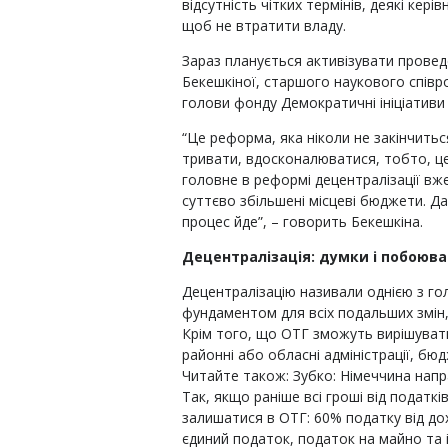
відсутність чітких термінів, деякі кері
щоб не втратити владу.
Зараз планується активізувати проведе
Бекешкіної, старшого наукового співро
голови фонду Демократичні ініціативи і
“Це реформа, яка ніколи не закінчить
тривати, вдосконалюватися, тобто, це
головне в реформі децентралізації вже
суттєво збільшені місцеві бюджети. Да
процес йде”, – говорить Бекешкіна.
Децентралізація: думки і побоюв
Децентралізацію називали однією з го
фундаментом для всіх подальших змін, 
Крім того, що ОТГ зможуть вирішувати
районні або обласні адміністрації, бю
Читайте також: Зубко: Німеччина напра
Так, якщо раніше всі гроші від податкі
залишатися в ОТГ: 60% податку від до
єдиний податок, податок на майно та і