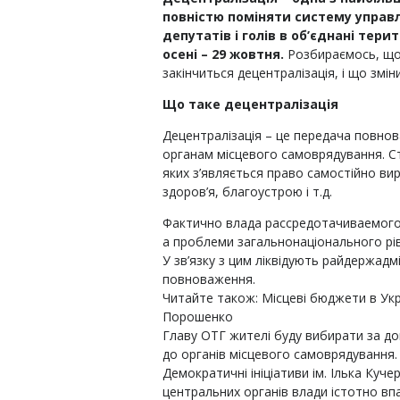
повністю поміняти систему управ
депутатів і голів в об’єднані тери
осені – 29 жовтня.
Розбираємось, що
закінчиться децентралізація, і що змін
Що таке децентралізація
Децентралізація – це передача повнов
органам місцевого самоврядування. Ст
яких з’являється право самостійно вир
здоров’я, благоустрою і т.д.
Фактично влада рассредотачиваемого 
а проблеми загальнонаціонального рів
У зв’язку з цим ліквідують райдержадм
повноваження.
Читайте також: Місцеві бюджети в Укр
Порошенко
Главу ОТГ жителі буду вибирати за до
до органів місцевого самоврядування.
Демократичні ініціативи ім. Ілька Кучер
центральних органів влади істотно впав