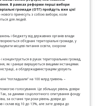
ління. В рамках реформи перші вибори
торіальні громади (ОТГ) пройдуть вже цієї
 нового принесуть з собою вибори, коли
иться для людей.
ажень і бюджету від державних органів влади
ворюються об’єднані територіальні громади, у
ішувати місцеві питання освіти, охорони
і концентрується в руках територіальних громад,
ня, як і раніше вирішуються вищими інстанціями.
іністрації, а облдержадміністраціям урізують
аїні “погладшали” на 100 млрд гривень –
помогою голосування. Це збільшує рівень довіри
 Так, за даними соціологічного опитування фонду
іва, за останні три роки рівень довіри до
 і склав від 10 до 13%, але зате довіра до