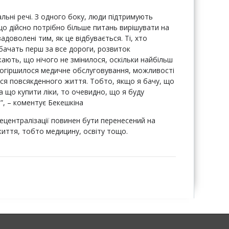
льні речі. З одного боку, люди підтримують
що дійсно потрібно більше питань вирішувати на
задоволені тим, як це відбувається. Ті, хто
бачать перш за все дороги, розвиток
жають, що нічого не змінилося, оскільки найбільш
 Погіршилося медичне обслуговування, можливості
ься повсякденного життя. Тобто, якщо я бачу, що
а що купити ліки, то очевидно, що я буду
”, – коментує Бекешкіна
ецентралізації повинен бути перенесений на
иття, тобто медицину, освіту тощо.