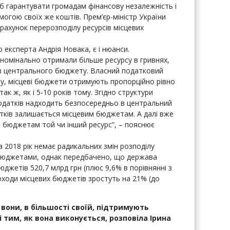
б гарантувати громадам фінансову незалежність і
огою своїх же коштів. Прем’єр-міністр України
ахунок перерозподілу ресурсів місцевих
 експерта Андрія Новака, є і нюанси.
 номінально отримали більше ресурсу в гривнях,
 з центрального бюджету. Власний податковий
ту, місцеві бюджети отримують пропорційно рівно
так ж, як і 5-10 років тому. Згідно структури
одатків надходить безпосередньо в центральний
датків залишається місцевим бюджетам. А далі вже
 бюджетам той чи інший ресурс”, – пояснює
 2018 рік немає радикальних змін розподілу
 бюджетами, однак передбачено, що держава
джетів 520,7 млрд грн (плюс 9,6% в порівнянні з
оходи місцевих бюджетів зростуть на 21% (до
вони, в більшості своїй, підтримують
 тим, як вона виконується, розповіла Ірина