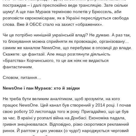
постраждав – і далі преспокійно веде трансляцію. Зате скільки
шуму! А ще пан Мураєв терміново полетів у Брюссель, аби
розповісти єврокомісарам, як в Україні переслідується свобода
слова. Вже й ОБСЄ стало на захист «ображених».
Чи це потрібно нинішній українській владі? Не думаю. А раз так,
то блокування можна сприйняти як провокацію, організовану…
самим же каналом NewsOne, що перебуває в опозиції до влади.
Скажете: це фантазії. Але якщо розглянути діяльність
«Братства» Корчинського, то це аж ніяк не видається
фантастичним.
Словом, питання…
NewsOne
і пан Мураєв: хто й звідки
Не треба бути великим аналітиком, щоб зрозуміти, на кого
працює NewsOne. Цей канал був створений у 2014 році. І почав
свою роботу 10 листопада того ж року. Пригадаймо, що це був
за час. В країні у розпалі війна на Донбасі. Економіка падала,
гривня знецінювалася. Відповідно, різко скоротився рекламний
ринок. Й раптом у цих умовах (о чудо!) народжується черговий