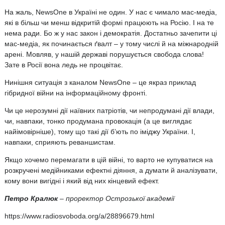
На жаль, NewsOne в Україні не один. У нас є чимало мас-медіа,
які в більш чи менш відкритій формі працюють на Росію. І на те
нема ради. Бо ж у нас закон і демократія. Достатньо зачепити ці
мас-медіа, як починається ґвалт – у тому числі й на міжнародній
арені. Мовляв, у нашій державі порушується свобода слова!
Зате в Росії вона ледь не процвітає.
Нинішня ситуація з каналом NewsOne – це якраз приклад
гібридної війни на інформаційному фронті.
Чи це нерозумні дії наївних патріотів, чи непродумані дії влади,
чи, навпаки, тонко продумана провокація (а це виглядає
найімовірніше), тому що такі дії б’ють по іміджу України. І,
навпаки, сприяють реваншистам.
Якщо хочемо перемагати в цій війні, то варто не купуватися на
розкручені медійниками ефектні діяння, а думати й аналізувати,
кому вони вигідні і який від них кінцевий ефект.
Петро Кралюк
– проректор Острозької академії
https://www.radiosvoboda.org/a/28896679.html