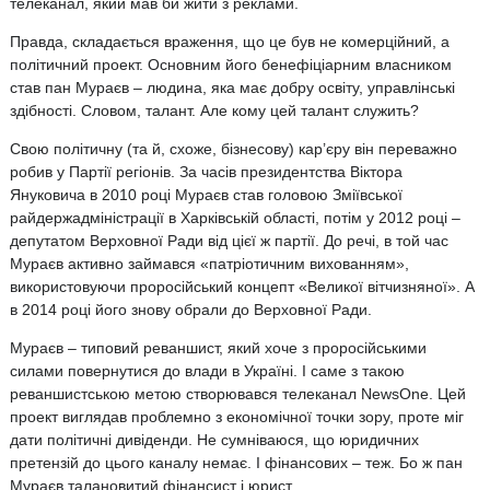
телеканал, який мав би жити з реклами.
Правда, складається враження, що це був не комерційний, а
політичний проект. Основним його бенефіціарним власником
став пан Мураєв – людина, яка має добру освіту, управлінські
здібності. Словом, талант. Але кому цей талант служить?
Свою політичну (та й, схоже, бізнесову) кар’єру він переважно
робив у Партії регіонів. За часів президентства Віктора
Януковича в 2010 році Мураєв став головою Зміївської
райдержадміністрації в Харківській області, потім у 2012 році –
депутатом Верховної Ради від цієї ж партії. До речі, в той час
Мураєв активно займався «патріотичним вихованням»,
використовуючи проросійський концепт «Великої вітчизняної». А
в 2014 році його знову обрали до Верховної Ради.
Мураєв – типовий реваншист, який хоче з проросійськими
силами повернутися до влади в Україні. І саме з такою
реваншистською метою створювався телеканал NewsOne. Цей
проект виглядав проблемно з економічної точки зору, проте міг
дати політичні дивіденди. Не сумніваюся, що юридичних
претензій до цього каналу немає. І фінансових – теж. Бо ж пан
Мураєв талановитий фінансист і юрист.