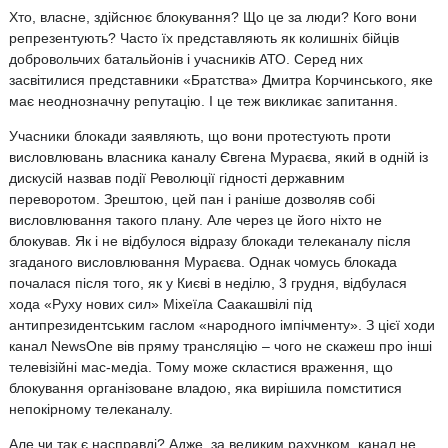
Хто, власне, здійснює блокування? Що це за люди? Кого вони
репрезентують? Часто їх представляють як колишніх бійців
добровольчих батальйонів і учасників АТО. Серед них
засвітилися представники «Братства» Дмитра Корчинського, яке
має неоднозначну репутацію. І це теж викликає запитання.
Учасники блокади заявляють, що вони протестують проти
висловлювань власника каналу Євгена Мураєва, який в одній із
дискусій назвав події Революції гідності державним
переворотом. Зрештою, цей пан і раніше дозволяв собі
висловлювання такого плану. Але через це його ніхто не
блокував. Як і не відбулося відразу блокади телеканалу після
згаданого висловлювання Мураєва. Однак чомусь блокада
почалася після того, як у Києві в неділю, 3 грудня, відбулася
хода «Руху нових сил» Міхеїла Саакашвілі під
антипрезидентським гаслом «народного імпічменту». З цієї ходи
канал NewsOne вів пряму трансляцію – чого не скажеш про інші
телевізійні мас-медіа. Тому може скластися враження, що
блокування організоване владою, яка вирішила помститися
непокірному телеканалу.
Але чи так є насправді? Адже, за великим рахунком, канал не