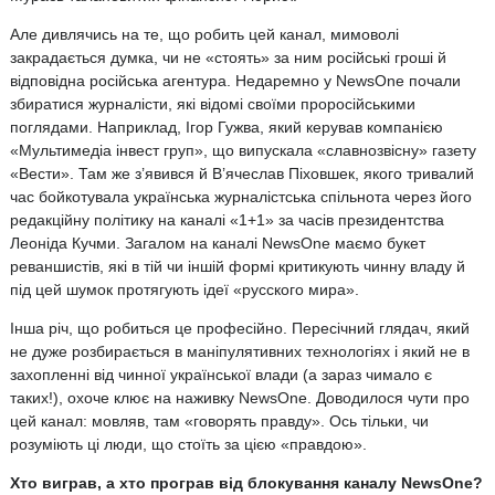
Але дивлячись на те, що робить цей канал, мимоволі
закрадається думка, чи не «стоять» за ним російські гроші й
відповідна російська агентура. Недаремно у NewsOne почали
збиратися журналісти, які відомі своїми проросійськими
поглядами. Наприклад, Ігор Гужва, який керував компанією
«Мультимедіа інвест груп», що випускала «славнозвісну» газету
«Вести». Там же з’явився й В’ячеслав Піховшек, якого тривалий
час бойкотувала українська журналістська спільнота через його
редакційну політику на каналі «1+1» за часів президентства
Леоніда Кучми. Загалом на каналі NewsOne маємо букет
реваншистів, які в тій чи іншій формі критикують чинну владу й
під цей шумок протягують ідеї «русского мира».
Інша річ, що робиться це професійно. Пересічний глядач, який
не дуже розбирається в маніпулятивних технологіях і який не в
захопленні від чинної української влади (а зараз чимало є
таких!), охоче клює на наживку NewsOne. Доводилося чути про
цей канал: мовляв, там «говорять правду». Ось тільки, чи
розуміють ці люди, що стоїть за цією «правдою».
Хто виграв, а хто програв від блокування каналу
NewsOne
?