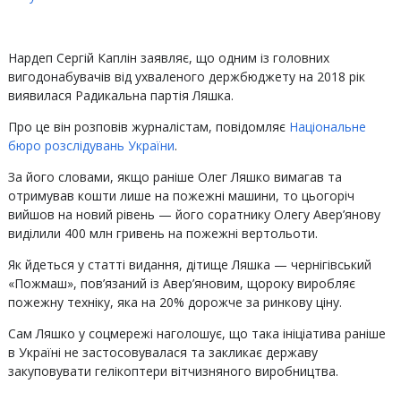
Нардеп Сергій Каплін заявляє, що одним із головних
вигодонабувачів від ухваленого держбюджету на 2018 рік
виявилася Радикальна партія Ляшка.
Про це він розповів журналістам, повідомляє
Національне
бюро розслідувань України
.
За його словами, якщо раніше Олег Ляшко вимагав та
отримував кошти лише на пожежні машини, то цьогоріч
вийшов на новий рівень — його соратнику Олегу Авер’янову
виділили 400 млн гривень на пожежні вертольоти.
Як йдеться у статті видання, дітище Ляшка — чернігівський
«Пожмаш», пов’язаний із Авер’яновим, щороку виробляє
пожежну техніку, яка на 20% дорожче за ринкову ціну.
Сам Ляшко у соцмережі наголошує, що така ініціатива раніше
в Україні не застосовувалася та закликає державу
закуповувати гелікоптери вітчизняного виробництва.