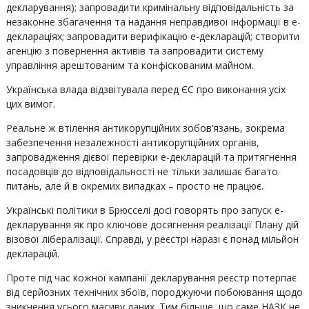
декларування); запровадити кримінальну відповідальність за
незаконне збагачення та надання неправдивої інформації в е-
деклараціях; запровадити верифікацію е-декларацій; створити
агенцію з повернення активів та запровадити систему
управління арештованим та конфіскованим майном.
Українська влада відзвітувала перед ЄС про виконання усіх
цих вимог.
Реальне ж втілення антикорупційних зобов’язань, зокрема
забезпечення незалежності антикорупційних органів,
запровадження дієвої перевірки е-декларацій та притягнення
посадовців до відповідальності не тільки залишає багато
питань, але й в окремих випадках – просто не працює.
Українські політики в Брюсселі досі говорять про запуск е-
декларування як про ключове досягнення реалізації Плану дій
візової лібералізації. Справді, у реєстрі наразі є понад мільйон
декларацій.
Проте під час кожної кампанії декларування реєстр потерпає
від серйозних технічних збоїв, породжуючи побоювання щодо
зникнення усього масиву даних. Тим більше, що саме НАЗК не