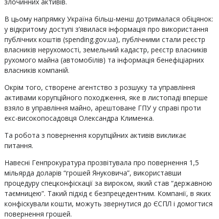
злочинних активів.
В цьому напрямку Україна більш-менш дотрималася обіцянок:
у відкритому доступі з’явилася інформація про використання
публічних коштів (spending.gov.ua), публічними стали реєстр
власників нерухомості, земельний кадастр, реєстр власників
рухомого майна (автомобілів) та інформація бенефіціарних
власників компаній.
Окрім того, створене агентство з розшуку та управління
активами корупційного походження, яке в листопаді вперше
взяло в управління майно, арештоване ГПУ у справі проти
екс-високопосадовця Олександра Клименка.
Та робота з повернення корупційних активів викликає
питання.
Навесні Генпрокуратура прозвітувала про повернення 1,5
мільярда доларів “грошей Януковича”, використавши
процедуру спецконфіскації за вироком, який став “державною
таємницею”. Такий підхід є безпрецедентним. Компанії, в яких
конфіскували кошти, можуть звернутися до ЄСПЛ і домогтися
повернення грошей.