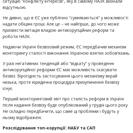
ситуацію “конфлікту інтересів”, яку в самому НАЗК визнали
відсутньою.
Не дивно, що в ЄС уже публічно “сумніваються” у можливості
надати обіцяні гроші. Але це – не найгірше, до чого може
призвести імітація владою антикорупційних реформ та
роботи НАЗК.
Надаючи Україні безвізовий режим, ЄС передбачив механізм
моніторингу сталості виконання Україною взятих зобов’язань.
У разі негативних тенденцій або “відкату” у проведенні
антикорупційної реформи ЄС має можливість скасувати
безвіз. Вірогідність застосування цього механізму вкрай
низька, проте юридична процедура призупинення безвізу
існує.
Перший моніторинговий звіт про сталість реформ в Україні
після надання безвізу буде опублікований у грудні цього року.
Не складно передбачити, що саме ці проблеми і будуть у
ньому відображені.
Розслідування топ-корупції: НАБУ та САП