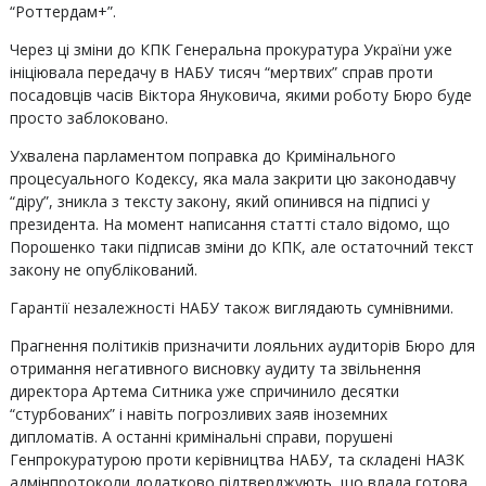
“Роттердам+”.
Через ці зміни до КПК Генеральна прокуратура України уже
ініціювала передачу в НАБУ тисяч “мертвих” справ проти
посадовців часів Віктора Януковича, якими роботу Бюро буде
просто заблоковано.
Ухвалена парламентом поправка до Кримінального
процесуального Кодексу, яка мала закрити цю законодавчу
“діру”, зникла з тексту закону, який опинився на підписі у
президента. На момент написання статті стало відомо, що
Порошенко таки підписав зміни до КПК, але остаточний текст
закону не опублікований.
Гарантії незалежності НАБУ також виглядають сумнівними.
Прагнення політиків призначити лояльних аудиторів Бюро для
отримання негативного висновку аудиту та звільнення
директора Артема Ситника уже спричинило десятки
“стурбованих” і навіть погрозливих заяв іноземних
дипломатів. А останні кримінальні справи, порушені
Генпрокуратурою проти керівництва НАБУ, та складені НАЗК
адмінпротоколи додатково підтверджують, що влада готова