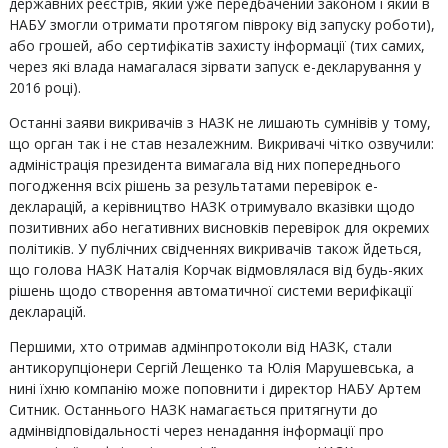
державних реєстрів, який уже передбачений законом і який в
НАБУ змогли отримати протягом півроку від запуску роботи),
або грошей, або сертифікатів захисту інформації (тих самих,
через які влада намагалася зірвати запуск е-декларування у
2016 році).
Останні заяви викривачів з НАЗК не лишають сумнівів у тому,
що орган так і не став незалежним. Викривачі чітко озвучили:
адміністрація президента вимагала від них попереднього
погодження всіх рішень за результатами перевірок е-
декларацій, а керівництво НАЗК отримувало вказівки щодо
позитивних або негативних висновків перевірок для окремих
політиків. У публічних свідченнях викривачів також йдеться,
що голова НАЗК Наталія Корчак відмовлялася від будь-яких
рішень щодо створення автоматичної системи верифікації
декларацій.
Першими, хто отримав адмінпротоколи від НАЗК, стали
антикорупціонери Сергій Лещенко та Юлія Марушевська, а
нині їхню компанію може поповнити і директор НАБУ Артем
Ситник. Останнього НАЗК намагається притягнути до
адмінвідповідальності через ненадання інформації про