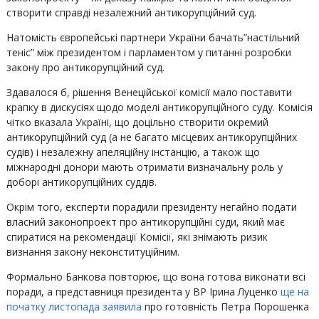
створити справді незалежний антикорупційний суд.
Натомість європейські партнери України бачать”настільний
теніс” між президентом і парламентом у питанні розробки
закону про антикорупційний суд.
Здавалося б, рішення Венеційської комісії мало поставити
крапку в дискусіях щодо моделі антикорупційного суду. Комісія
чітко вказала Україні, що доцільно створити окремий
антикорупційний суд (а не багато місцевих антикорупційних
судів) і незалежну апеляційну інстанцію, а також що
міжнародні донори мають отримати визначальну роль у
доборі антикорупційних суддів.
Окрім того, експерти порадили президенту негайно подати
власний законопроект про антикорупційні суди, який має
спиратися на рекомендації Комісії, які знімають ризик
визнання закону неконституційним.
Формально Банкова повторює, що вона готова виконати всі
поради, а представниця президента у ВР Ірина Луценко
ще на
початку листопада заявила
про готовність Петра Порошенка