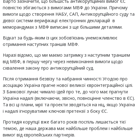
Варто зазначити, що більшість антикорупційних вимог ЄС
повністю збігаються з вимогами МВФ до України. Причому
вимоги щодо створення НАБУ, САП, Антикорупційного суду та
дієвої системи верифікації електронних декларацій в
меморандумах з МВФ виписані з ще більшими деталями.
Відкат за будь-яким із цих зобов’язань унеможливлює
отримання наступних траншів МВФ.
Наразі відомо, що ми маємо затримку з наступним траншем
від МВФ, в першу чергу через невиконання вимоги щодо
схвалення закону про антикорупційний суд.
Після отримання безвізу та набрання чинності Угодою про
асоціацію Україна прагне нової великої євроінтеграційної цілі.
З Банкової лунає чимало ідей про те, до чого має прагнути
Україна надалі (включаючи, звісно, повноцінне членство в ЄС).
Та всі ці плани, мрії та проекти зводяться на ніц, якщо Україна
і надалі ігноруватиме ключові претензії з боку ЄС.
Протидія корупції вже багато років поспіль лишається тієї
темою, де наша держава має найбільше проблем і найбільше
вимог від європейських партнерів.