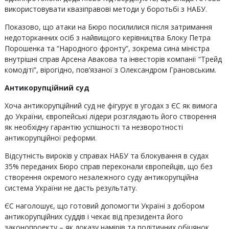
використовувати квазіправові методи у боротьбі з НАБУ.
Показово, що атаки на Бюро посилилися після затримання
недоторканних осіб з найвищого керівництва Блоку Петра
Порошенка та “Народного фронту”, зокрема сина міністра
внутрішні справ Арсена Авакова та інвесторів компанії “Трейд
комодіті”, вірогідно, пов’язаної з Олександром Грановським.
Антикорупційний суд
Хоча антикорупційний суд не фігурує в угодах з ЄС як вимога
до України, європейські лідери розглядають його створення
як необхідну гарантію успішності та незворотності
антикорупційної реформи.
Відсутність вироків у справах НАБУ та блокування в судах
35% переданих Бюро справ переконали європейців, що без
створення окремого незалежного суду антикорупційна
система України не дасть результату.
ЄС наголошує, що готовий допомогти Україні з добором
антикорупційних суддів і чекає від президента його
законопроекту – як доказу намірів та політичних обіцянок