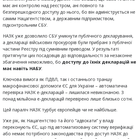
має ані контролю над реєстром, ані повного та
безперешкодного доступу до нього, бо він адмініструється не
самим Нацагентством, а державним підприємством,
підконтрольним СБУ.
НАЗК уже дозволило СБУ уникнути публічного декларування,
а декларації військових прокурорів були прибрані з публічної
частини Реєстру під сумнівним приводом. У результаті
притягнути цих посадовців до відповідальності за незаконне
збагачення неможливо, бо
доступу до їхніх декларацій не
має навіть НАБУ
.
Ключова вимога як ПДВЛ, так і останнього траншу
макрофінансової допомоги ЄС для України – автоматична
перевірка НАЗК е-декларацій – лишилася невиконаною. З
понад мільйона е-декларацій перевірено лише близько сотні.
Цей параліч НАЗК турбує європейців чи не найбільше.
Уже рік, як Нацагентство та його “адвокати” у владі
переконують ЄС, що під автоматизовану систему верифікації
або немає потрібного законодавства (про доступ НАЗК до