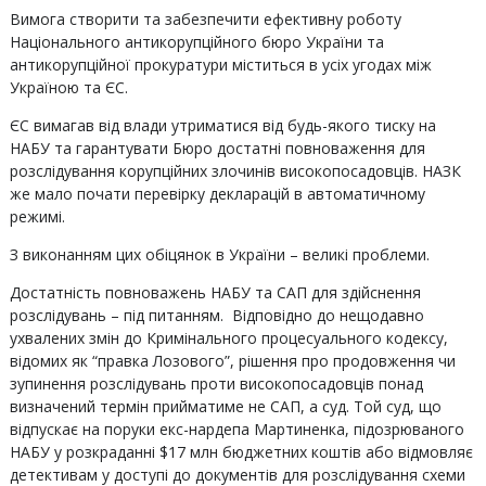
Вимога створити та забезпечити ефективну роботу
Національного антикорупційного бюро України та
антикорупційної прокуратури міститься в усіх угодах між
Україною та ЄС.
ЄС вимагав від влади утриматися від будь-якого тиску на
НАБУ та гарантувати Бюро достатні повноваження для
розслідування корупційних злочинів високопосадовців. НАЗК
же мало почати перевірку декларацій в автоматичному
режимі.
З виконанням цих обіцянок в України – великі проблеми.
Достатність повноважень НАБУ та САП для здійснення
розслідувань – під питанням. Відповідно до нещодавно
ухвалених змін до Кримінального процесуального кодексу,
відомих як “правка Лозового”, рішення про продовження чи
зупинення розслідувань проти високопосадовців понад
визначений термін прийматиме не САП, а суд. Той суд, що
відпускає на поруки екс-нардепа Мартиненка, підозрюваного
НАБУ у розкраданні $17 млн бюджетних коштів або відмовляє
детективам у доступі до документів для розслідування схеми