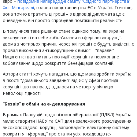
євро –
повідомив напередодні саміту “Східного партнерства”
Хюг Мінгареллі
, голова представництва ЄС в Україні. Точніше,
вона точно втратить ці гроші – з відповіді дипломата це є
очевидним, він просто спробував пом’якшити реальність.
В тому числі таке рішення стане оцінкою тому, як Україна
виконує взяті на себе зобов’язання в сфері антикорупції:
двома з чотирьох причин, через які гроші не будуть виділені, є
провал виконання антикорупційних вимог – “параліч”
Нацагентства з питань протидії корупції та невиконане
зобов’язання щодо розкриття бенефіціарів компаній.
Автори статті хочуть нагадати, що ще мала зробити Україна
в якості “домашнього завдання” від ЄС у сфері протидії
корупції і що насправді вдалося на четверту річницю
Революції гідності.
“Безвіз” в обмін на е-декларування
В рамках Плану дій щодо візової лібералізації (ПДВЛ) Україна
мала: cтворити НАБУ та САП для незалежного розслідування
високопосадової корупції; запровадити електронну систему
розкриття інформації про статки усіх посадовців (е-