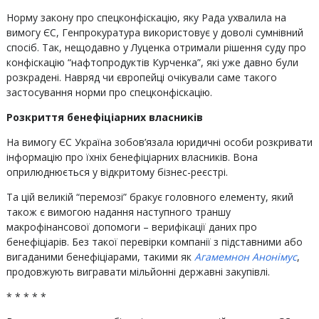
Норму закону про спецконфіскацію, яку Рада ухвалила на
вимогу ЄС, Генпрокуратура використовує у доволі сумнівний
спосіб. Так, нещодавно у Луценка отримали рішення суду про
конфіскацію “нафтопродуктів Курченка”, які уже давно були
розкрадені. Навряд чи європейці очікували саме такого
застосування норми про спецконфіскацію.
Розкриття бенефіціарних власників
На вимогу ЄС Україна зобов’язала юридичні особи розкривати
інформацію про їхніх бенефіціарних власників. Вона
оприлюднюється у відкритому бізнес-реєстрі.
Та цій великій “перемозі” бракує головного елементу, який
також є вимогою надання наступного траншу
макрофінансової допомоги – верифікації даних про
бенефіціарів. Без такої перевірки компанії з підставними або
вигаданими бенефіціарами, такими як
Агамемнон Анонімус
,
продовжують вигравати мільйонні державні закупівлі.
* * * * *