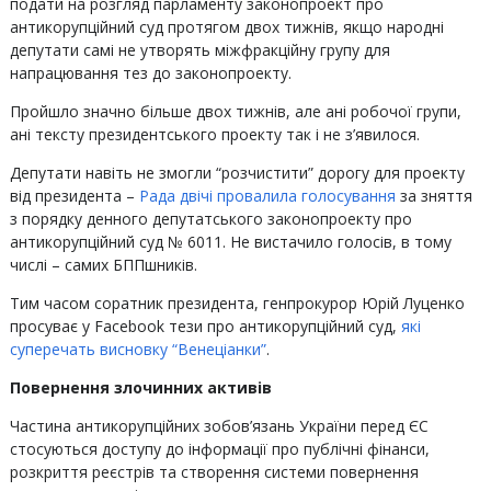
подати на розгляд парламенту законопроект про
антикорупційний суд протягом двох тижнів, якщо народні
депутати самі не утворять міжфракційну групу для
напрацювання тез до законопроекту.
Пройшло значно більше двох тижнів, але ані робочої групи,
ані тексту президентського проекту так і не з’явилося.
Депутати навіть не змогли “розчистити” дорогу для проекту
від президента –
Рада двічі провалила голосування
за зняття
з порядку денного депутатського законопроекту про
антикорупційний суд № 6011. Не вистачило голосів, в тому
числі – самих БППшників.
Тим часом соратник президента, генпрокурор Юрій Луценко
просуває у Facebook тези про антикорупційний суд,
які
суперечать висновку “Венеціанки”
.
Повернення злочинних активів
Частина антикорупційних зобов’язань України перед ЄС
стосуються доступу до інформації про публічні фінанси,
розкриття реєстрів та створення системи повернення