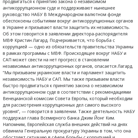
продвигаться к принятию закона о независимом
антикоррупционном суде и поддерживают нынешнее
руководство НАБУ В Международном валютном фонде
обеспокоены событиями вокруг антикоррупционных органов
в Украине и призывают власти защитить их независимость.
Об этом говорится в заявлении директора-распорядителя
МВФ Кристин Лагард. Подчеркивается, что борьба с
коррупцией — одно из обязательств правительства Украины
в рамках программы с МВФ. Происходящее вокруг НАБУ и
САП может свести на нет прогресс в становлении
независимых антикоррупционных органов, опасается Лагард.
“Мы призываем украинские власти и парламент защитить
независимость НАБУ и САП. Мы также призываем власти
быстро продвигаться к принятию закона о независимом
антикоррупционном суде в соответствии с рекомендациями
Венецианской комиссии Совета Европы, который необходим
для рассмотрения коррупционных дел самого высокого
уровня”, — говорится в заявлении. Также деятельность НАБУ
поддержал глава Всемирного банка Джим Йонг Ким.
Напомним, Европейская служба внешних действий на днях
обвинила Генеральную прокуратуру Украины в том, что она
обостряет ситуацию в сфере борьбы с коррупцией и