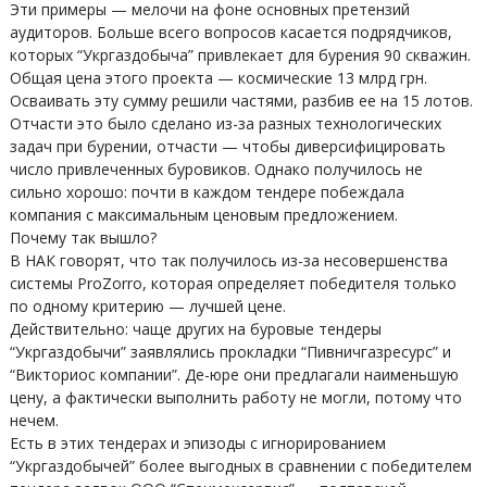
Эти примеры — мелочи на фоне основных претензий
аудиторов. Больше всего вопросов касается подрядчиков,
которых “Укргаздобыча” привлекает для бурения 90 скважин.
Общая цена этого проекта — космические 13 млрд грн.
Осваивать эту сумму решили частями, разбив ее на 15 лотов.
Отчасти это было сделано из-за разных технологических
задач при бурении, отчасти — чтобы диверсифицировать
число привлеченных буровиков. Однако получилось не
сильно хорошо: почти в каждом тендере побеждала
компания с максимальным ценовым предложением.
Почему так вышло?
В НАК говорят, что так получилось из-за несовершенства
системы ProZorro, которая определяет победителя только
по одному критерию — лучшей цене.
Действительно: чаще других на буровые тендеры
“Укргаздобычи” заявлялись прокладки “Пивничгазресурс” и
“Викториос компании”. Де-юре они предлагали наименьшую
цену, а фактически выполнить работу не могли, потому что
нечем.
Есть в этих тендерах и эпизоды с игнорированием
“Укргаздобычей” более выгодных в сравнении с победителем