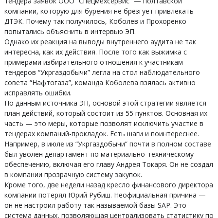
тендера заявок ООО “Спецмехсервис” — полтавской
компании, которую для бурения не брезгует привлекать
ДТЭК. Почему так получилось, Коболев и Прохоренко
попытались объяснить в интервью ЭП.
Однако их реакция на выводы внутреннего аудита не так
интересна, как их действия. После того как выжимка с
примерами избирательного отношения к участникам
тендеров “Укргаздобычи” легла на стол наблюдательного
совета “Нафтогаза”, команда Коболева взялась активно
исправлять ошибки.
По данным источника ЭП, основой этой стратегии является
план действий, который состоит из 55 пунктов. Основная их
часть — это меры, которые позволят исключить участие в
тендерах компаний-прокладок. Есть шаги и поинтереснее.
Например, в июле из “Укргаздобычи” почти в полном составе
был уволен департамент по материально-техническому
обеспечению, включая его главу Андрея Токаря. Он не создал
в компании прозрачную систему закупок.
Кроме того, две недели назад кресло финансового директора
компании потерял Юрий Рубиш. Неофициальная причина —
он не настроил работу так называемой базы SAP. Это
система данных, позволяющая централизовать статистику по