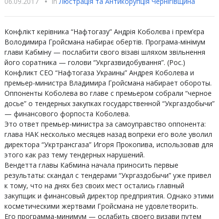
06.09.2017
•
In
Люстрацiя та Антикорупцiя Чернігівщина
Конфлікт керівника “Нафтогазу” Андрія Коболєва і прем’єра
Володимира Гройсмана набирає обертів. Програма-мінімум
глави Кабміну — послабити свого візаві шляхом звільнення
його соратника — голови “Укргазвидобування”. (Рос.)
Конфликт СЕО “Нафтогаза Украины” Андрея Коболева и
премьер-министра Владимира Гройсмана набирает обороты.
Оппоненты Коболева во главе с премьером собрали “черное
досье” о тендерных закупках государственной “Укргаздобычи”
— финансового форпоста Коболева.
Это ответ премьер-министра за самоуправство оппонента:
глава НАК несколько месяцев назад вопреки его воле уволил
директора “Укртрансгаза” Игоря Прокопива, использовав для
этого как раз тему тендерных нарушений.
Вендетта главы Кабмина начала приносить первые
результаты: скандал с тендерами “Укргаздобычи” уже привел
к тому, что на днях без своих мест остались главный
закупщик и финансовый директор предприятия. Однако этими
косметическими жертвами Гройсмана не удовлетворить.
Его программа-минимум — ослабить своего визави путем