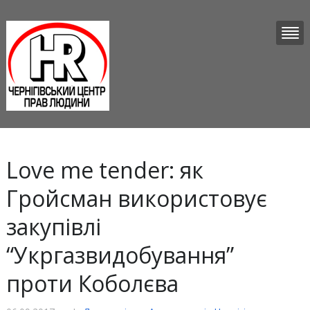
Love me tender: як
Гройсман використовує
закупівлі
“Укргазвидобування”
проти Коболєва