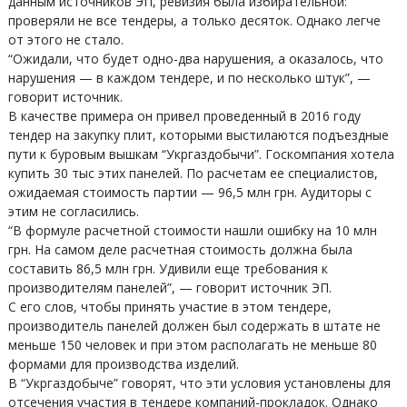
данным источников ЭП, ревизия была избирательной:
проверяли не все тендеры, а только десяток. Однако легче
от этого не стало.
“Ожидали, что будет одно-два нарушения, а оказалось, что
нарушения — в каждом тендере, и по несколько штук”, —
говорит источник.
В качестве примера он привел проведенный в 2016 году
тендер на закупку плит, которыми выстилаются подъездные
пути к буровым вышкам “Укргаздобычи”. Госкомпания хотела
купить 30 тыс этих панелей. По расчетам ее специалистов,
ожидаемая стоимость партии — 96,5 млн грн. Аудиторы с
этим не согласились.
“В формуле расчетной стоимости нашли ошибку на 10 млн
грн. На самом деле расчетная стоимость должна была
составить 86,5 млн грн. Удивили еще требования к
производителям панелей”, — говорит источник ЭП.
С его слов, чтобы принять участие в этом тендере,
производитель панелей должен был содержать в штате не
меньше 150 человек и при этом располагать не меньше 80
формами для производства изделий.
В “Укргаздобыче” говорят, что эти условия установлены для
отсечения участия в тендере компаний-прокладок. Однако