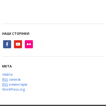
НАШІ СТОРІНКИ
facebook
youtube
flickr
МЕТА
Увійти
RSS
записів
RSS
коментарів
WordPress.org