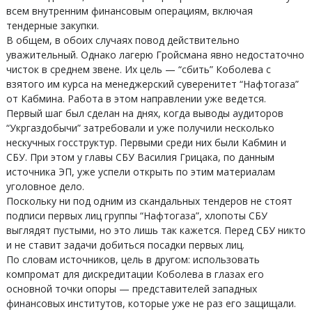
всем внутренним финансовым операциям, включая
тендерные закупки.
В общем, в обоих случаях повод действительно
уважительный. Однако лагерю Гройсмана явно недостаточно
чисток в среднем звене. Их цель — “сбить” Коболева с
взятого им курса на менеджерский суверенитет “Нафтогаза”
от Кабмина. Работа в этом направлении уже ведется.
Первый шаг был сделан на днях, когда выводы аудиторов
“Укргаздобычи” затребовали и уже получили несколько
нескучных госструктур. Первыми среди них были Кабмин и
СБУ. При этом у главы СБУ Василия Грицака, по данным
источника ЭП, уже успели открыть по этим материалам
уголовное дело.
Поскольку ни под одним из скандальных тендеров не стоят
подписи первых лиц группы “Нафтогаза”, хлопоты СБУ
выглядят пустыми, но это лишь так кажется. Перед СБУ никто
и не ставит задачи добиться посадки первых лиц.
По словам источников, цель в другом: использовать
компромат для дискредитации Коболева в глазах его
основной точки опоры — представителей западных
финансовых институтов, которые уже не раз его защищали.