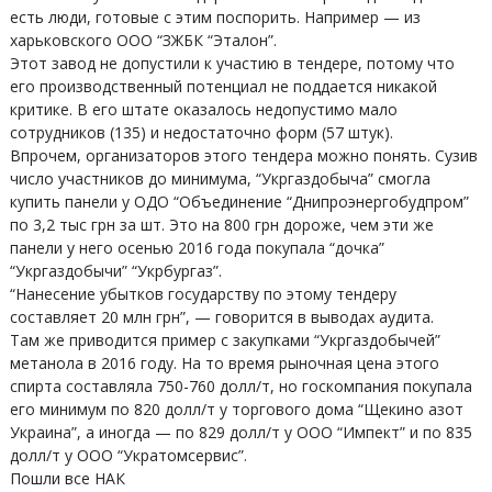
есть люди, готовые с этим поспорить. Например — из
харьковского ООО “ЗЖБК “Эталон”.
Этот завод не допустили к участию в тендере, потому что
его производственный потенциал не поддается никакой
критике. В его штате оказалось недопустимо мало
сотрудников (135) и недостаточно форм (57 штук).
Впрочем, организаторов этого тендера можно понять. Сузив
число участников до минимума, “Укргаздобыча” смогла
купить панели у ОДО “Объединение “Днипроэнергобудпром”
по 3,2 тыс грн за шт. Это на 800 грн дороже, чем эти же
панели у него осенью 2016 года покупала “дочка”
“Укргаздобычи” “Укрбургаз”.
“Нанесение убытков государству по этому тендеру
составляет 20 млн грн”, — говорится в выводах аудита.
Там же приводится пример с закупками “Укргаздобычей”
метанола в 2016 году. На то время рыночная цена этого
спирта составляла 750-760 долл/т, но госкомпания покупала
его минимум по 820 долл/т у торгового дома “Щекино азот
Украина”, а иногда — по 829 долл/т у ООО “Импект” и по 835
долл/т у ООО “Укратомсервис”.
Пошли все НАК