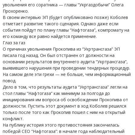
увольнения его соратника — главы “Укргаздобычи” Олега
Прохоренко.
В своем интервью ЭП (будет опубликовано позже) Коболев
отметает развитие такого сценария. Однако даже если
события пойдут по плану главы “Нафтогаза”, компромату на
его команду все равно найдется применение.
Глаз за газ
О причинах увольнения Прокопива из “Укртрансгаза” ЭП
писала год назад. Он был отстранен от должности на
основании результатов внутреннего аудита “Укртрансгаза”,
выявившего нарушения при проведении тендерных процедур.
На самом деле эти грехи — не больше, чем информационный
повод.
Дело в том, что результаты аудита “Укртрансгаза” легли на
стол главы “Нафтогаза” как минимум за полгода до
инициирования им вопроса об освобождении Прокопива от
должности. Пустить этот документ в ход Коболев решился
только после того как Прокопив пошел с ним на открытый
конфликт.
На публику история этого противостояния закончилась
победой СЕО “Нафтогаза”: в начале года наблюдательный