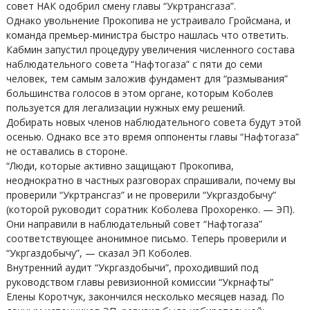
совет НАК одобрил смену главы “Укртрансгаза”.
Однако увольнение Прокопива не устраивало Гройсмана, и
команда премьер-министра быстро нашлась что ответить.
Кабмин запустил процедуру увеличения численного состава
наблюдательного совета “Нафтогаза” с пяти до семи
человек, тем самым заложив фундамент для “размывания”
большинства голосов в этом органе, которым Коболев
пользуется для легализации нужных ему решений.
Добирать новых членов наблюдательного совета будут этой
осенью. Однако все это время оппоненты главы “Нафтогаза”
не оставались в стороне.
“Люди, которые активно защищают Прокопива,
неоднократно в частных разговорах спрашивали, почему вы
проверили “Укртрансгаз” и не проверили “Укргаздобычу”
(которой руководит соратник Коболева Прохоренко. — ЭП).
Они направили в наблюдательный совет “Нафтогаза”
соответствующее анонимное письмо. Теперь проверили и
“Укргаздобычу”, — сказал ЭП Коболев.
Внутренний аудит “Укргаздобычи”, проходивший под
руководством главы ревизионной комиссии “Укрнафты”
Елены Коротчук, закончился несколько месяцев назад. По