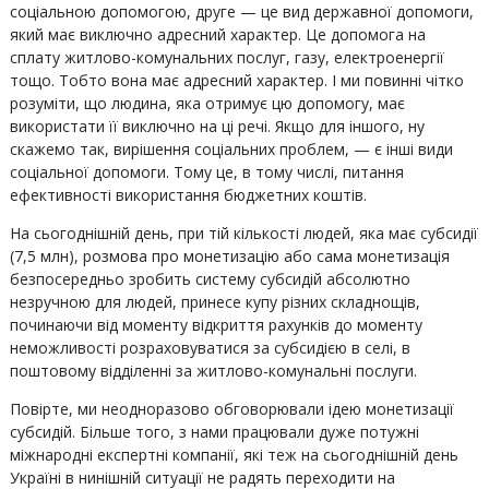
соціальною допомогою, друге — це вид державної допомоги,
який має виключно адресний характер. Це допомога на
сплату житлово-комунальних послуг, газу, електроенергії
тощо. Тобто вона має адресний характер. І ми повинні чітко
розуміти, що людина, яка отримує цю допомогу, має
використати її виключно на ці речі. Якщо для іншого, ну
скажемо так, вирішення соціальних проблем, — є інші види
соціальної допомоги. Тому це, в тому числі, питання
ефективності використання бюджетних коштів.
На сьогоднішній день, при тій кількості людей, яка має субсидії
(7,5 млн), розмова про монетизацію або сама монетизація
безпосередньо зробить систему субсидій абсолютно
незручною для людей, принесе купу різних складнощів,
починаючи від моменту відкриття рахунків до моменту
неможливості розраховуватися за субсидією в селі, в
поштовому відділенні за житлово-комунальні послуги.
Повірте, ми неодноразово обговорювали ідею монетизації
субсидій. Більше того, з нами працювали дуже потужні
міжнародні експертні компанії, які теж на сьогоднішній день
Україні в нинішній ситуації не радять переходити на