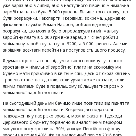
уже зараз або з липня, або з наступного півріччя мінімальна
заробітна плата була 5 000 гривень. Більше того, скажу, що
були розрахунки. І експерти, і керівник, зокрема, Державної
фіскальної служби Роман Насіров, робили відповідні
розрахунки, що можна було впроваджувати мінімальну
заробітну плату в 5 000 грн вже зараз, з 1 січня робити
мінімальну заробітну плату не 3200, а 5 000 гривень. Але ми
вирішили все-таки перейти на поступовість цього процесу.
Я думаю, що остаточні підсумки такого впливу суттєвого
зростання мінімальної заробітної плати на економіку ми
будемо мати приблизно в квітні місяці. Десь от якраз квітень-
травень стане тією датою, коли уряд зможе сказати, коли і
якими темпами буде в подальшому збільшуватися розмір
мінімальної заробітної плати.
На сьогоднішній день ми бачимо лише позитиви від підняття
мінімальної заробітної плати. Зокрема ,всі податкові
надходження у нас різко зросли, можна сказати, і доходи
Державного бюджету порівняно із аналогічним періодом
минулого року зросли на 50%, доходи Пенсійного фонду
зросли на понад 40% ніж за аналогічний період 2016 року.