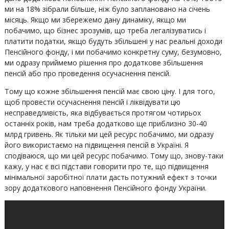
ми на 18% зібрали більше, ніж було заплановано на січень
місяць. Якщо ми збережемо дану динаміку, якщо ми
побачимо, що бізнес зрозумів, що треба легалізуватись і
платити податки, якщо будуть збільшені у нас реальні доходи
Пенсійного фонду, і ми побачимо конкретну суму, безумовно,
ми одразу приймемо рішення про додаткове збільшення
пенсій або про проведення осучаснення пенсій.
Тому що кожне збільшення пенсій має свою ціну. І для того,
щоб провести осучаснення пенсій і ліквідувати цю
несправедливість, яка відбувається протягом чотирьох
останніх років, нам треба додатково ще приблизно 30-40
млрд гривень. Як тільки ми цей ресурс побачимо, ми одразу
його використаємо на підвищення пенсій в Україні. Я
сподіваюся, що ми цей ресурс побачимо. Тому що, знову-таки
кажу, у нас є всі підстави говорити про те, що підвищення
мінімальної заробітної плати дасть потужний ефект з точки
зору додаткового наповнення Пенсійного фонду України.