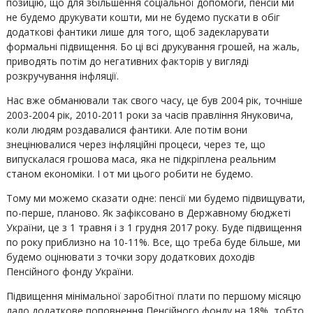
позицію, що для збільшення соціальної допомоги, пенсій ми
не будемо друкувати кошти, ми не будемо пускати в обіг
додаткові фантики лише для того, щоб задекларувати
формальні підвищення. Бо ці всі друкування грошей, на жаль,
приводять потім до негативних факторів у вигляді
розкручування інфляції.
Нас вже обманювали так свого часу, це був 2004 рік, точніше
2003-2004 рік, 2010-2011 роки за часів правління Януковича,
коли людям роздавалися фантики. Але потім вони
знецінювалися через інфляційні процеси, через те, що
випускалася грошова маса, яка не підкріплена реальним
станом економіки. І от ми цього робити не будемо.
Тому ми можемо сказати одне: пенсії ми будемо підвищувати,
по-перше, планово. Як зафіксовано в Державному бюджеті
України, це з 1 травня і з 1 грудня 2017 року. Буде підвищення
по року приблизно на 10-11%. Все, що треба буде більше, ми
будемо оцінювати з точки зору додаткових доходів
Пенсійного фонду України.
Підвищення мінімальної заробітної плати по першому місяцю
дало додаткове поповнення Пенсійного фонду на 18%, тобто