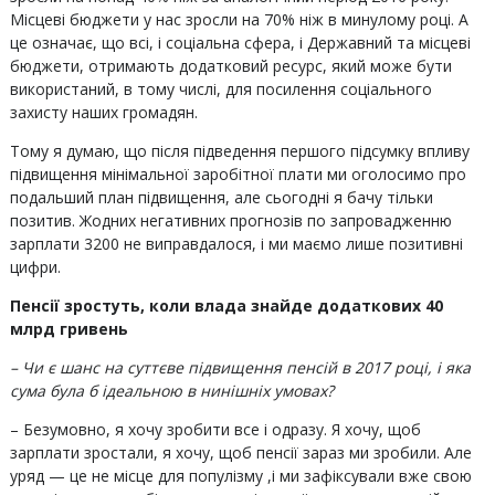
Місцеві бюджети у нас зросли на 70% ніж в минулому році. А
це означає, що всі, і соціальна сфера, і Державний та місцеві
бюджети, отримають додатковий ресурс, який може бути
використаний, в тому числі, для посилення соціального
захисту наших громадян.
Тому я думаю, що після підведення першого підсумку впливу
підвищення мінімальної заробітної плати ми оголосимо про
подальший план підвищення, але сьогодні я бачу тільки
позитив. Жодних негативних прогнозів по запровадженню
зарплати 3200 не виправдалося, і ми маємо лише позитивні
цифри.
Пенсії зростуть, коли влада знайде додаткових 40
млрд гривень
– Чи є шанс на суттєве підвищення пенсій в 2017 році, і яка
сума була б ідеальною в нинішніх умовах?
– Безумовно, я хочу зробити все і одразу. Я хочу, щоб
зарплати зростали, я хочу, щоб пенсії зараз ми зробили. Але
уряд — це не місце для популізму ,і ми зафіксували вже свою