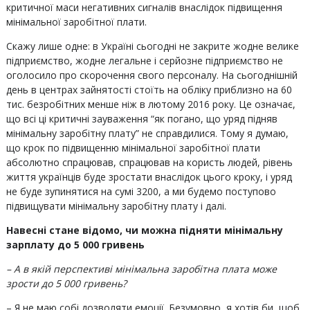
критичної маси негативних сигналів внаслідок підвищення
мінімальної заробітної плати.
Скажу лише одне: в Україні сьогодні не закрите жодне велике
підприємство, жодне легальне і серйозне підприємство не
оголосило про скорочення свого персоналу. На сьогоднішній
день в центрах зайнятості стоїть на обліку приблизно на 60
тис. безробітних менше ніж в лютому 2016 року. Це означає,
що всі ці критичні зауваження “як погано, що уряд підняв
мінімальну заробітну плату” не справдилися. Тому я думаю,
що крок по підвищенню мінімальної заробітної плати
абсолютно спрацював, спрацював на користь людей, рівень
життя українців буде зростати внаслідок цього кроку, і уряд
не буде зупинятися на сумі 3200, а ми будемо поступово
підвищувати мінімальну заробітну плату і далі.
Навесні стане відомо, чи можна підняти мінімальну
зарплату до 5 000 гривень
– А в якій перспективі мінімальна заробітна плата може
зрости до 5 000 гривень?
– Я не маю собі дозволяти емоції. Безумовно, я хотів би, щоб