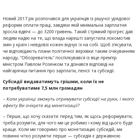
Новий 2017 рік розпочався для українців із рішучої урядової
реформи оплати праці, завдяки якій мінімальна зарплатня
зросла вдвічі — до 3200 гривень. Такий стрімкий прогрес дав
людям надію на те, що влада нарешті запустила локомотив
змін у країн і невдовзі кожен відчує їх на собі. Щоб з’ясувати,
чи відповідають плани політичної верхівки таким очікуванням
народу, “Обозреватель” поспілкувався із віце-прем’єр
міністром Павлом Розенком та дізнався відповіді на
найгарячіші питання про зарплати, пенсії та субсидії.
Субсидії видаватимуть грішми, коли їх не
потребуватиме 7,5 млн громадян
– Коли українці зможуть отримувати субсидії на руки, і якого
ефекту Ви очікуєте від монетизації?
– Перше, що хочу сказати: перед тим, як щось реформувати,
треба розуміти, для чого ми це робимо і кому від цього буде
краще. Коли ми говоримо про монетизацію субсидій, ми
повинні чітко розуміти: перше — субсидія є державною