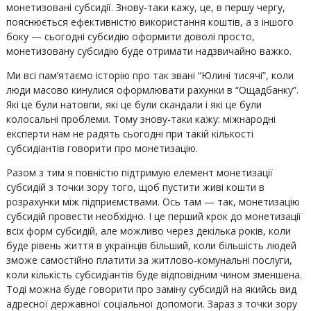
монетизовані субсидії. Знову-таки кажу, це, в першу чергу,
пояснюється ефективністю використання коштів, а з іншого
боку — сьогодні субсидію оформити доволі просто,
монетизовану субсидію буде отримати надзвичайно важко.
Ми всі пам’ятаємо історію про так звані “Юлині тисячі”, коли
люди масово кинулися оформлювати рахунки в “Ощадбанку”.
Які це були натовпи, які це були скандали і які це були
колосальні проблеми. Тому знову-таки кажу: міжнародні
експерти нам не радять сьогодні при такій кількості
субсидіантів говорити про монетизацію.
Разом з тим я повністю підтримую елемент монетизації
субсидій з точки зору того, щоб пустити живі кошти в
розрахунки між підприємствами. Ось там — так, монетизацію
субсидій провести необхідно. І це перший крок до монетизації
всіх форм субсидій, але можливо через декілька років, коли
буде рівень життя в українців більший, коли більшість людей
зможе самостійно платити за житлово-комунальні послуги,
коли кількість субсидіантів буде відповідним чином зменшена.
Тоді можна буде говорити про заміну субсидій на якийсь вид
адресної державної соціальної допомоги. Зараз з точки зору