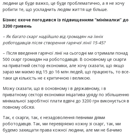
людини це буде важко, це буде проблематично, а я не хочу
робити те, що ускладнить людям життя ще більше.
Бізнес охоче погодився із підвищенням “мінімалки” до
3200 гривень
– Як багато скарг надійшло від громадян на їхніх
роботодавців після створення гарячої лінії 15-45?
– Після введення гарячої лінії на сьогодні ми отримали понад
500 скарг громадян на роботодавців. В основному це скарги
на приватний сектор економіки, але хочу сказати, що якщо
зараз ми маємо від 15 до 16 млн людей, що працюють, то все-
таки ця кількість не є критичною і великою.
Можу сказати, що в основному і в державному, і в
приватному секторі економіки ініціатива уряду по збільшенню
мінімальної заробітної плати вдвічі до 3200 грн виконується в
повному обсязі.
Так, є скарги, так, є незадоволення певними діями
роботодавців. Так, ми перевіряємо кожну зі скарг, так, ми
будемо захищати права кожної людини, але ми не бачимо