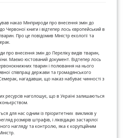
рував наказ Мінприроди про внесення змін до
до Червоної книги і відтепер лось європейський в
варин. Про це повідомив Міністр екології та
ерак.
и про внесення змін до Переліку видів тварин,
аїни. Маємо юстований документ. Відтепер лось
червонокнижних тварин і полювання на нього
ивної співпраці держави та громадянського
Семерак, нагадавши, що наказ набуває чинності з
них ресурсів наголошує, що в Україні залишаються
аконьєрством.
ся для нас одним із пріоритетних викликів у
егляд розмірів штрафів, і ліквідацію застарілої
ого нагляду та контролю, яка є корупційним
іністр.