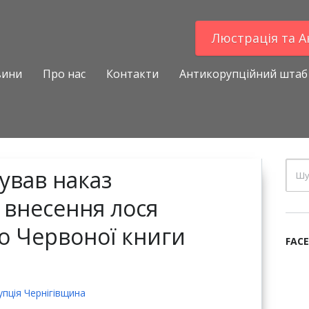
Люстрацiя та 
вини
Про нас
Контакти
Антикорупційний штаб
ував наказ
внесення лося
о Червоної книги
FAC
пцiя Чернігівщина