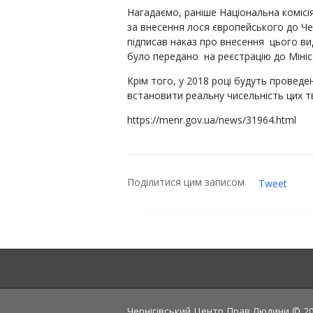
Нагадаємо, раніше Національна комісі
за внесення лося європейського до Че
підписав наказ про внесення цього ви
було передано на реєстрацію до Мініс
Крім того, у 2018 році будуть проведен
встановити реальну чисельність цих тв
https://menr.gov.ua/news/31964.html
Поділитися цим записом
Tweet
Чернігівський Центр Прав Людини © 202