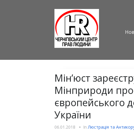
Но
Мін’юст зареєстр
Мінприроди про 
європейського д
України
06.01.2018
•
In
Люстрацiя та Антикору