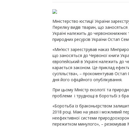
Міністерство юстиції України зареєст
Переліку видів тварин, що заносяться 
Україні належить до червонокнижних т
природних ресурсів України Остап Сем
«Мін’юст зареєстрував наказ Мінприрод
що заносяться до Червоної книги Укр
європейський в Україні належить до 
карається законом. Це приклад ефект
суспільства», – прокоментував Остап 
дня його офіційного опублікування.
При цьому Міністр екології та природ
проблеми і труднощі в боротьбі з бр
«Боротьба із браконьєрством залишить
2018 році. Маю на увазі і можливий пер
неефективної системи природоохоронн
пережитком минулого», – резюмував М