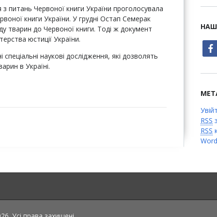
я з питань Червоної книги України проголосувала
рвоної книги України. У грудні Остап Семерак
НАШ
ду тварин до Червоної книги. Тоді ж документ
терства юстиції України.
face
і спеціальні наукові дослідження, які дозволять
арин в Україні.
МЕТ
Увій
RSS
з
RSS
к
Word
6. Усі права захищені.