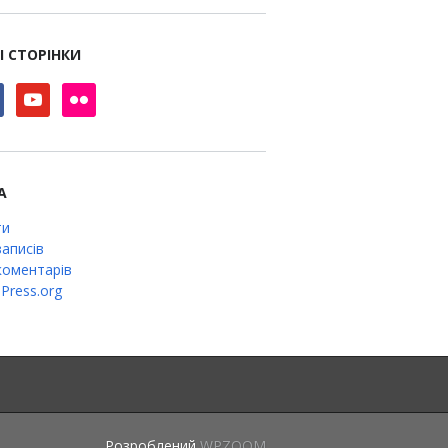
І СТОРІНКИ
book
youtube
flickr
А
ти
аписів
оментарів
Press.org
Розроблений
WPZOOM