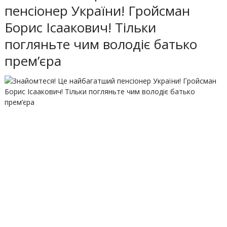
пенсіонер України! Гройсман
Борис Ісаакович! Тільки
погляньте чим володіє батько
прем’єра