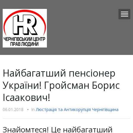
Найбагатший пенсіонер
України! Гройсман Борис
Ісаакович!
06.01.2018
•
In
Люстрацiя та Антикорупцiя Чернігівщина
Знайомтеся! Це найбагатший