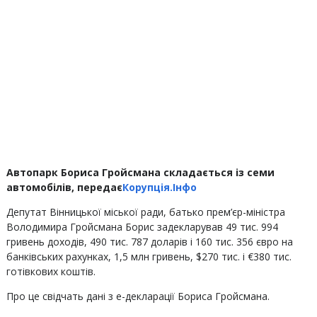
Автопарк Бориса Гройсмана складається із семи
автомобілів, передає
Корупція.Інфо
Депутат Вінницької міської ради, батько прем’єр-міністра
Володимира Гройсмана Борис задекларував 49 тис. 994
гривень доходів, 490 тис. 787 доларів і 160 тис. 356 євро на
банківських рахунках, 1,5 млн гривень, $270 тис. і €380 тис.
готівкових коштів.
Про це свідчать дані з е-декларації Бориса Гройсмана.