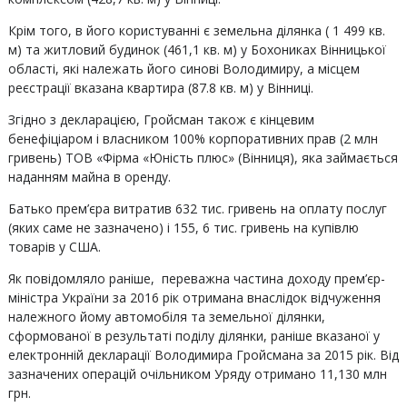
Крім того, в його користуванні є земельна ділянка ( 1 499 кв.
м) та житловий будинок (461,1 кв. м) у Бохониках Вінницької
області, які належать його синові Володимиру, а місцем
реєстрації вказана квартира (87.8 кв. м) у Вінниці.
Згідно з декларацією, Гройсман також є кінцевим
бенефіціаром і власником 100% корпоративних прав (2 млн
гривень) ТОВ «Фірма «Юність плюс» (Вінниця), яка займається
наданням майна в оренду.
Батько прем’єра витратив 632 тис. гривень на оплату послуг
(яких саме не зазначено) і 155, 6 тис. гривень на купівлю
товарів у США.
Як повідомляло раніше, переважна частина доходу прем’єр-
міністра України за 2016 рік отримана внаслідок відчуження
належного йому автомобіля та земельної ділянки,
сформованої в результаті поділу ділянки, раніше вказаної у
електронній декларації Володимира Гройсмана за 2015 рік. Від
зазначених операцій очільником Уряду отримано 11,130 млн
грн.