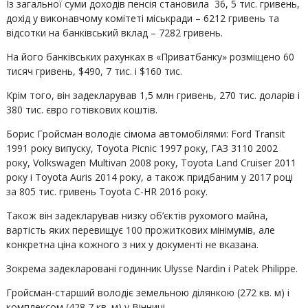
Із загальної суми доходів пенсія становила 36, 5 тис. гривень,
дохід у виконавчому комітеті міськради – 6212 гривень та
відсотки на банківський вклад – 7282 гривень.
На його банківських рахунках в «Приватбанку» розміщено 60
тисяч гривень, $490, 7 тис. і $160 тис.
Крім того, він задекларував 1,5 млн гривень, 270 тис. доларів і
380 тис. євро готівкових коштів.
Борис Гройсман володіє сімома автомобілями: Ford Transit
1991 року випуску, Toyota Picnic 1997 року, ГАЗ 3110 2002
року, Volkswagen Multivan 2008 року, Toyota Land Cruiser 2011
року і Toyota Auris 2014 року, а також придбаним у 2017 році
за 805 тис. гривень Toyota C-HR 2016 року.
Також він задекларував низку об’єктів рухомого майна,
вартість яких перевищує 100 прожиткових мінімумів, але
конкретна ціна кожного з них у документі не вказана.
Зокрема задекларовані годинник Ulysse Nardin і Patek Philippe.
Гройсман-старший володіє земельною ділянкою (272 кв. м) і
комплексом (428,7 кв. м) у Вінниці.