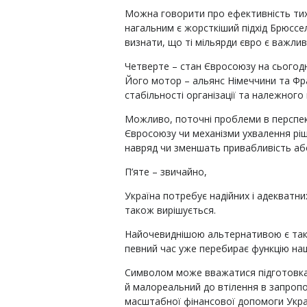
Можна говорити про ефективність тих ч
нагальним є жорсткіший підхід Брюссел
визнати, що ті мільярди євро є важлив
Четверте – стан Євросоюзу на сьогодн
Його мотор – альянс Німеччини та Фра
стабільності організації та належного
Можливо, поточні проблеми в перспект
Євросоюзу чи механізми ухвалення ріш
навряд чи зменшать привабливість аб
П’яте – звичайно,
Україна потребує надійних і адекватни
також вирішується.
Найочевиднішою альтернативою є так 
певний час уже перебирає функцію на
Символом може вважатися підготовка 
й малореальний до втілення в запропо
масштабної фінансової допомоги Україн