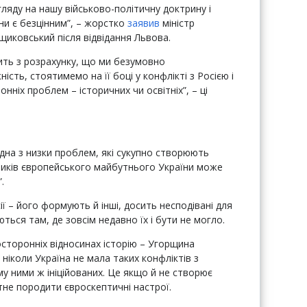
гляду на нашу військово-політичну доктрину і
ни є безцінним”, – жорстко
заявив
міністр
иковський після відвідання Львова.
ить з розрахунку, що ми безумовно
ість, стоятимемо на її боці у конфлікті з Росією і
ніх проблем – історичних чи освітніх”, – ці
дна з низки проблем, які сукупно створюють
ників європейського майбутнього України може
.
ії – його формують й інші, досить несподівані для
ться там, де зовсім недавно їх і бути не могло.
сторонніх відносинах історію – Угорщина
 ніколи Україна не мала таких конфліктів з
 ними ж ініційованих. Це якщо й не створює
тне породити євроскептичні настрої.