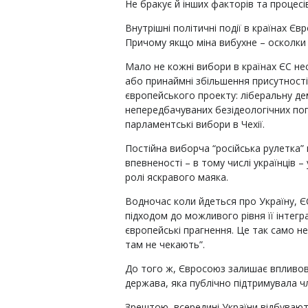
Не бракує й інших факторів та процес
Внутрішні політичні події в країнах Є
Причому якщо міна вибухне – осколки
Мало не кожні вибори в країнах ЄС не
або принаймні збільшення присутності
європейського проекту: ліберальну де
непередбачуваних безідеологічних попу
парламентські вибори в Чехії.
Постійна виборча “російська рулетка”
впевненості – в тому числі українців 
ролі яскравого маяка.
Водночас коли йдеться про Україну, 
підходом до можливого рівня її інтегр
європейські прагнення. Це так само н
там не чекають”.
До того ж, Євросоюз залишає впливов
держава, яка публічно підтримувала ч
Зрештою, всередині України відбуваю