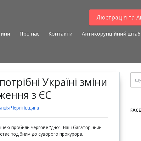
Люстрацiя та 
вини
Про нас
Контакти
Антикорупційний штаб
потрібні Україні зміни
иження з ЄС
пцiя Чернігівщина
FAC
ьщею пробили чергове “дно”. Наш багаторічний
 стає подібним до суворого прокурора.