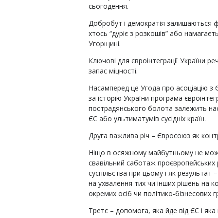
сьогодення.
Добробут і демократія залишаються 
хтось “дуріє з розкошів” або намагає
Угорщині.
Ключові для євроінтеграції України р
запас міцності.
Насамперед це Угода про асоціацію з Є
за історію України програма євроінтегр
пострадянського болота залежить наса
ЄС або ультиматумів сусідніх країн.
Друга важлива річ – Євросоюз як контр
Ніщо в осяжному майбутньому не мож
свавільний саботаж проєвропейських 
суспільства при цьому і як результат 
на ухвалення тих чи інших рішень на 
окремих осіб чи політико-бізнесових г
Третє – допомога, яка йде від ЄС і яка