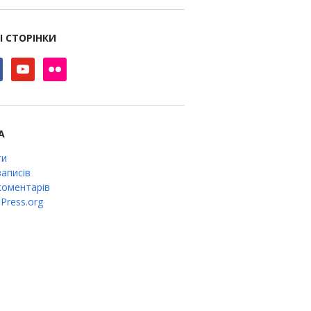
І СТОРІНКИ
book
youtube
flickr
А
ти
аписів
оментарів
Press.org