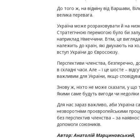
До того ж, на відміну від Варшави, Ві
велика перевага.
Україна може розраховувати й на низк
Стратегічною перемогою було би залуче
наприклад Німеччини. Втім, це вигляд
належить до країн, які дмухають на х
вступ України до Євросоюзу.
Перспективи членства, безперечно, до
в складні часи. Але – і це шосте – відс
важливим для України, якщо сповідува
Знову ж, ніхто не може сказати, у що
Якими саме будуть вигоди чи недоліки
Для нас зараз важливо, аби Україна с
незворотніми проєвропейськими проце
без перспектив членства – за наявност
допомоги союзників.
Автор: Анатолій Марциновський,