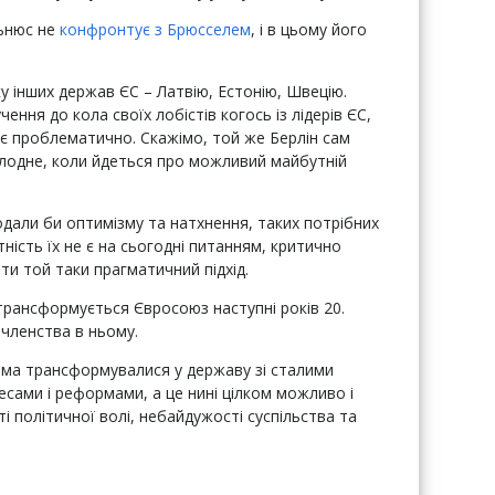
льнюс не
конфронтує з Брюсселем
, і в цьому його
у інших держав ЄС – Латвію, Естонію, Швецію.
ння до кола своїх лобістів когось із лідерів ЄС,
ає проблематично. Скажімо, той же Берлін сам
олодне, коли йдеться про можливий майбутній
дали би оптимізму та натхнення, таких потрібних
утність їх не є на сьогодні питанням, критично
ти той таки прагматичний підхід.
 трансформується Євросоюз наступні років 20.
 членства в ньому.
ама трансформувалися у державу зі сталими
сами і реформами, а це нині цілком можливо і
і політичної волі, небайдужості суспільства та