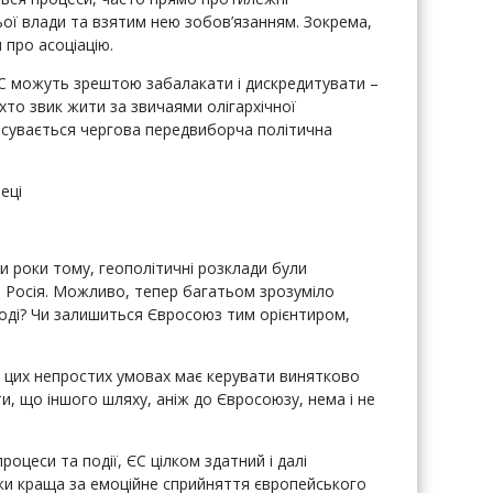
ої влади та взятим нею зобов’язанням. Зокрема,
 про асоціацію.
 ЄС можуть зрештою забалакати і дискредитувати –
хто звик жити за звичаями олігархічної
асувається чергова передвиборча політична
еці
и роки тому, геополітичні розклади були
о Росія. Можливо, тепер багатьом зрозуміло
тоді? Чи залишиться Євросоюз тим орієнтиром,
в цих непростих умовах має керувати винятково
ти, що іншого шляху, аніж до Євросоюзу, нема і не
оцеси та події, ЄС цілком здатний і далі
аки краща за емоційне сприйняття європейського