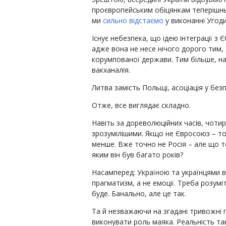
проєвропейським обіцянкам теперішнь
ми
сильно відстаємо
у виконанні Угоди
Існує небезпека, що ідею інтеграції з
адже вона не несе нічого дорого тим, 
корумпованої держави. Тим більше, н
вакханалія.
Литва замість Польщі, асоціація у безп
Отже, все виглядає складно.
Навіть за дореволюційних часів, чотир
зрозумілішими. Якщо не Євросоюз – т
менше. Вже точно не Росія – але що 
яким він був багато років?
Насамперед: Україною та українцями 
прагматизм, а не емоції. Треба розумі
буде. Банально, але це так.
Та й незважаючи на згадані тривожні пр
виконувати роль маяка. Реальність т