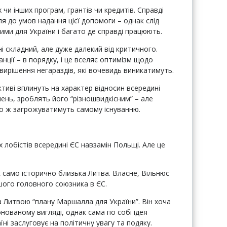
и інших програм, грантів чи кредитів. Справді
я до умов надання цієї допомоги – однак слід
ими для України і багато де справді працюють.
і складний, але дуже далекий від критичного.
нції – в порядку, і це вселяє оптимізм щодо
 вирішення негараздів, які вочевидь виникатимуть.
иві вплинуть на характер відносин всередині
ень, зроблять його “різношвидкісним” – але
о ж загрожуватимуть самому існуванню.
х лобістів всередині ЄС навзамін Польщі. Але це
само історично близька Литва. Власне, Вільнюс
шого головного союзника в ЄС.
Литвою “плану Маршалла для України”. Він хоча
нованому вигляді, однак сама по собі ідея
і заслуговує на політичну увагу та подяку.