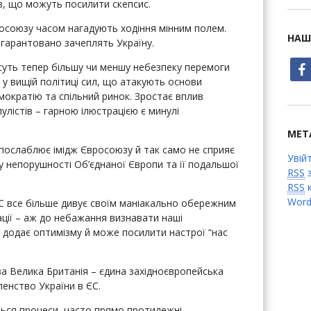
ів, що можуть посилити скепсис.
вросоюзу часом нагадують ходіння мінним полем.
НАШ
 гарантовано зачеплять Україну.
face
суть тепер більшу чи меншу небезпеку перемоги
 у вищій політиці сил, що атакують основи
мократію та спільний ринок. Зростає вплив
лістів – гарною ілюстрацією є минулі
МЕТ
 послаблює імідж Євросоюзу й так само не сприяє
Увій
– у непорушності Об’єднаної Європи та її подальшої
RSS
з
RSS
к
Word
ЄС все більше дивує своїм маніакально обережним
ації – аж до небажання визнавати наші
е додає оптимізму й може посилити настрої “нас
а Велика Британія – єдина західноєвропейська
ленство України в ЄС.
ться процеси, часто прямо протилежні