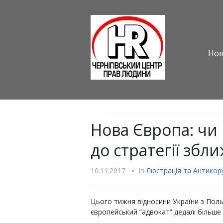
Но
Нова Європа: чи 
до стратегії збл
10.11.2017
•
In
Люстрацiя та Антикору
Цього тижня відносини України з Пол
європейський “адвокат” дедалі більше