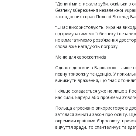
“Донині ми стискали зуби, оскільки з о
безпеку збереження незалежної Украї
закордонних справ Польщі Вітольд Ващ
“…Нас використовують. Україна виход
підтримуватимемо її безпеку і незалежн
не вимагатимемо розв’язання двосторон
слова вже нагадують погрозу.
Меню для євроскептиків
Однак відносини з Варшавою – лише о
певну тривожну тенденцію. У прихиль
виникнути враження, що “нас оточили”
І кільце складається уже не лише з Рос
нас сили. Бар’єри або проблеми з’являю
Польща агресивно використовує в дво
затялася змінити закон про освіту. Ще
окремими країнами Євросоюзу, причому
відчуття зради, то спантеличує та зда