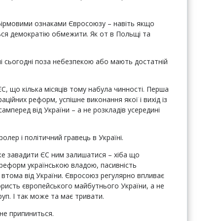
фірмовими ознаками Євросоюзу – навіть якщо
ться демократію обмежити. Як от в Польщі та
ечі сьогодні поза небезпекою або мають достатній
С, що кілька місяців тому набула чинності. Перша
аційних реформ, успішне виконання якої і вихід із
мперед від України – а не розкладів усередині
олер і політичний гравець в Україні.
е завадити ЄС ним залишатися – хіба що
реформ українською владою, пасивність
– втома від України. Євросоюз регулярно впливає
користь європейського майбутнього України, а не
руп. І так може та має тривати.
 не припиниться.