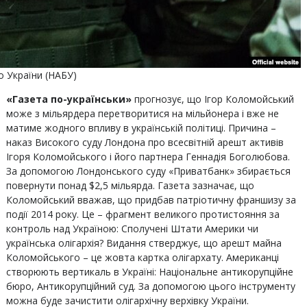
о України (НАБУ)
«Газета по-українськи»
прогнозує, що Ігор Коломойський
може з мільярдера перетворитися на мільйонера і вже не
матиме жодного впливу в українській політиці. Причина –
наказ Високого суду Лондона про всесвітній арешт активів
Ігоря Коломойського і його партнера Геннадія Боголюбова.
За допомогою Лондонського суду «Приватбанк» збирається
повернути понад $2,5 мільярда. Газета зазначає, що
Коломойський вважав, що придбав патріотичну франшизу за
події 2014 року. Це – фрагмент великого протистояння за
контроль над Україною: Сполучені Штати Америки чи
українська олігархія? Видання стверджує, що арешт майна
Коломойського – це жовта картка олігархату. Американці
створюють вертикаль в Україні: Національне антикорупційне
бюро, Антикорупційний суд. За допомогою цього інструменту
можна буде зачистити олігархічну верхівку України.