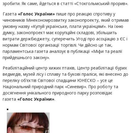
зробити. Як саме, йдеться в статті «Стокгольмський прорив».
Газета
«Голос України»
пише про реакцію спротиву у
чиновників Мінекономрозвитку законопроекту, який отримав
умовну назву «Купуй українське, плати українцям!». На їхню
думку, законопроект має корупційні складові, збільшить
витрати держбюджету, суперечить Угоді про асоціацію з ЄС і
нормам Світової організації торгівлі. Чи дійсно це так,
парламентська газета аналізує в публікації «Міфи та реалії
прийдешнього закону».
Реабілітаційний центр хижих птахів, Центр реабілітації бурих
ведмедів, музей лісу і сплаву та букові праліси, які внесено до
переліку об’єктів Світової спадщини ЮНЕСКО – усе це
Національний природний парк «Синевир». Про роботу та
досягнення унікального природного парку розповідає
газета
«Голос України»
.