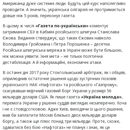
Американці дуже системні люди. Будуть цей курс наполегливо
проводити. А значить, українська олігархія не протримається
довше ніж 5 років, переконує газета.
В цьому ж числі
«Газета по-українськи»
коментує
затримання СБУ в Кабміні російського шпигуна Станіслава
Єжова. Видання стверджує, що таких Єжових навколо
Володимира Гройсмана і Петра Порошенка – десятки.
Російська шпигунська мережа в Україні може бути більшою,
ніж можна уявити. Їхня мета – не тільки політична
дестабілізація. А й інформаційні, економічні атаки.
В останні дні 2017 року Стокгольмський арбітраж, як і обіцяв,
оприлюднив остаточне рішення щодо зустрічних позовів
українського НАК «Нафтогаз» та російського «Газпрому»,
скасувавши міфічний газовий борг України у розмірі 56
мільярдів доларів США. Як пише газета
«Україна молода»
,
перемога України у рішенні суддів виглядає незаперечно. Хоча
і не є стовідсотковою. Адже Київ, виходячи із цього рішення,
мав би заплатити Москві близько двох мільярдів доларів
боргу, а також ще плюс понад три мільярди. Проте, схоже,
здаватися без бою «Нафтогаз» не планує і знає, як це