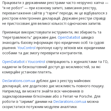
Працювати з державними реєстрами часто незручно: капча —
“я не робот” — при кожному запиті, зависання реєстру,
перевантаження сайтів у “гарячі” періоди, як це відбувалося з
реєстром електронних декларацій. Державні реєстри справді
не пристосовані для великої кількості одночасних запитів.
Приємніше використовувати інструменти, які збирають та
“перетравлюють” державні дані.
OpenDataBot
швидко
знаходить базову інформацію про юридичних осіб та судові
рішення.
YouControl
пропонує карту зв’язків між юридичними
особами та дає змогу перевірити контрагентів.
OpenDataBot
і
Youcontrol
співпрацюють з журналістами та ГО,
надаючи їм безкоштовний доступ до можливостей, за які
комерційні установи платять.
Declarations.com.ua
дублює дані з реєстру майнових
декларацій, але додатково дає можливість повного пошуку.
Наприклад, ви можете знайти всіх чиновників із
задекларованими біткоїнами або з Ferrari чи Porsche. Для
роботи із “сирими” даними на
Declarations.com.ua
можна
скористатися потужним модулем аналітики.