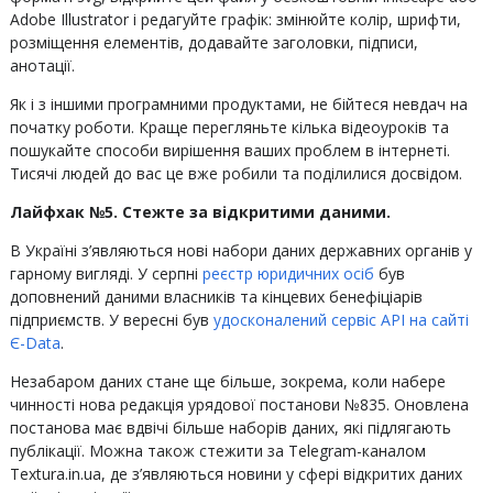
Adobe Illustrator і редагуйте графік: змінюйте колір, шрифти,
розміщення елементів, додавайте заголовки, підписи,
анотації.
Як і з іншими програмними продуктами, не бійтеся невдач на
початку роботи. Краще перегляньте кілька відеоуроків та
пошукайте способи вирішення ваших проблем в інтернеті.
Тисячі людей до вас це вже робили та поділилися досвідом.
Лайфхак №5. Стежте за відкритими даними.
В Україні з’являються нові набори даних державних органів у
гарному вигляді. У серпні
реєстр юридичних осіб
був
доповнений даними власників та кінцевих бенефіціарів
підприємств. У вересні був
удосконалений сервіс API на сайті
Є-Data
.
Незабаром даних стане ще більше, зокрема, коли набере
чинності нова редакція урядової постанови №835. Оновлена
постанова має вдвічі більше наборів даних, які підлягають
публікації. Можна також стежити за Telegram-каналом
Textura.in.ua, де з’являються новини у сфері відкритих даних