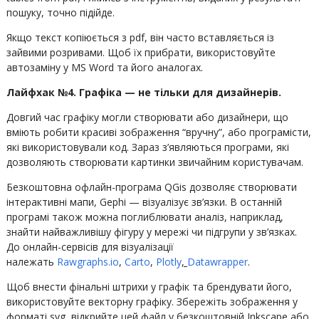
пошуку, точно підійде.
Якщо текст копіюється з pdf, він часто вставляється iз
зайвими розривами. Щоб їх прибрати, використовуйте
автозаміну у MS Word та його аналогах.
Лайфхак №4. Графіка — не тільки для дизайнерів.
Довгий час графіку могли створювати або дизайнери, що
вміють робити красиві зображення “вручну”, або програмісти,
які використовували код. Зараз з’являються програми, які
дозволяють створювати картинки звичайним користувачам.
Безкоштовна офлайн-програма QGis дозволяє створювати
інтерактивні мапи, Gephi — візуалізує зв’язки. В останній
програмі також можна поглиблювати аналіз, наприклад,
знайти найважливішу фігуру у мережі чи підгрупи у зв’язках.
До онлайн-сервісів для візуалізації
належать
Rawgraphs.io
,
Carto
,
Plotly
,
Datawrapper
.
Щоб внести фінальні штрихи у графік та брендувати його,
використовуйте векторну графіку. Збережіть зображення у
форматі svg, відкрийте цей файл у безкоштовній Inkscape або