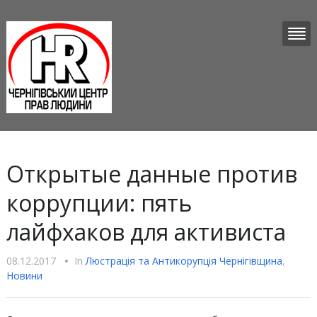
Открытые данные против
коррупции: пять
лайфхаков для активиста
08.12.2017
•
In
Люстрацiя та Антикорупцiя Чернігівщина
,
Новини