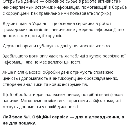
Открытые данные — основное сырье в работе активиста и
неисчерпаемый источник информации, помогающий в борьбе
с коррупцией. Как правильно ими пользоваться? (Укр.)
В
ідкриті дані в Україні — це основна сировина в роботі
громадських активістів і невичерпне джерело інформації, що
допомагає у протидії корупції.
Державні органи публікують дані у великих кількостях.
Здебільшого вони виглядають як таблиці з купою розрізненої
інформації, яка не має великої цінності.
Лише після фахової обробки дані отримують справжню
цінність і допомагають в антикорупційних розслідуваннях,
створенні аналітики та нових інструментів.
Щоб обробляти дані належним чином, потрібні певні фахові
навички. Ми хочемо поділитися корисними лайфхаками, які
можуть допомогти у вашій діяльності.
Лайфхак №1. Офіційні сервіси — для підтвердження, а
не для пошуку.