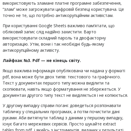
використовують зламане платне програмне забезпечення,
“злам” може загрожувати цифровій безпеці користувача. Це
точно не те, що потрібно антикорупційним активістам.
При користуванні Google Sheets важливо пам’ятати, що
обліковий запис слід надійно захистити. Варто
використовувати складний пароль та двофакторну
авторизацію. Утім, вони і так необхідні будь-якому
антикорупційному активісту.
Лайфхак №3. Pdf — не кінець світу.
Якщо важлива інформація опублікована чи надана у форматі
pdf, вона може бути двох типів: текстового та графічного.
Текст у документах першого типу можна виділити та
скопіювати, навіть якщо форматування не збережеться. У
документах другого типу текст не виділяється і не копіюється.
У другому випадку справи погані: доведеться розпізнавати
табличку у спеціальних програмах, а потім почистити дані
руками. Аби витягнути таблиці з даними у першому випадку,
існує багато мережевих сервісів. Просто шукайте extract
tables from pdf, і якийсь з інструментів, виданих у результаті