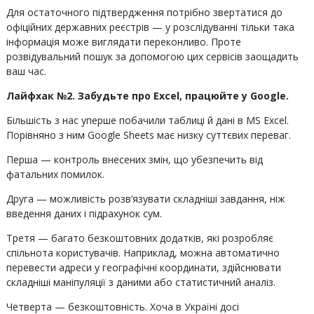
Для остаточного підтвердження потрібно звертатися до
офіційних державних реєстрів — у розслідуванні тільки така
інформація може виглядати переконливо. Проте
розвідувальний пошук за допомогою цих сервісів заощадить
ваш час.
Лайфхак №2. Забудьте про Excel, працюйте у Google.
Більшість з нас уперше побачили таблиці й дані в MS Excel.
Порівняно з ним Google Sheets має низку суттєвих переваг.
Перша — контроль внесених змін, що убезпечить від
фатальних помилок.
Друга — можливість розв’язувати складніші завдання, ніж
введення даних і підрахунок сум.
Третя — багато безкоштовних додатків, які розробляє
спільнота користувачів. Наприклад, можна автоматично
перевести адреси у географічні координати, здійснювати
складніші маніпуляції з даними або статистичний аналіз.
Четверта — безкоштовність. Хоча в Україні досі