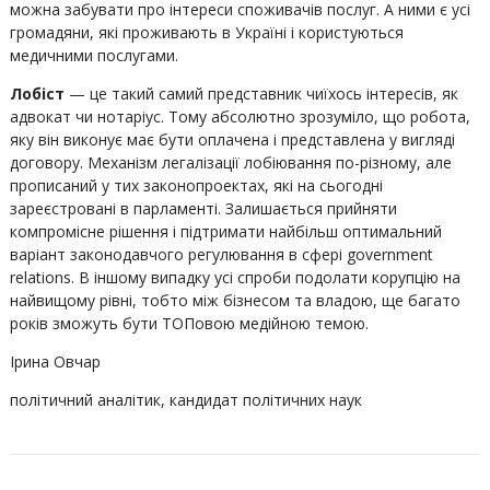
можна забувати про інтереси споживачів послуг. А ними є усі
громадяни, які проживають в Україні і користуються
медичними послугами.
Лобіст
— це такий самий представник чиїхось інтересів, як
адвокат чи нотаріус. Тому абсолютно зрозуміло, що робота,
яку він виконує має бути оплачена і представлена у вигляді
договору. Механізм легалізації лобіювання по-різному, але
прописаний у тих законопроектах, які на сьогодні
зареєстровані в парламенті. Залишається прийняти
компромісне рішення і підтримати найбільш оптимальний
варіант законодавчого регулювання в сфері government
relations. В іншому випадку усі спроби подолати корупцію на
найвищому рівні, тобто між бізнесом та владою, ще багато
років зможуть бути ТОПовою медійною темою.
Ірина Овчар
політичний аналітик, кандидат політичних наук