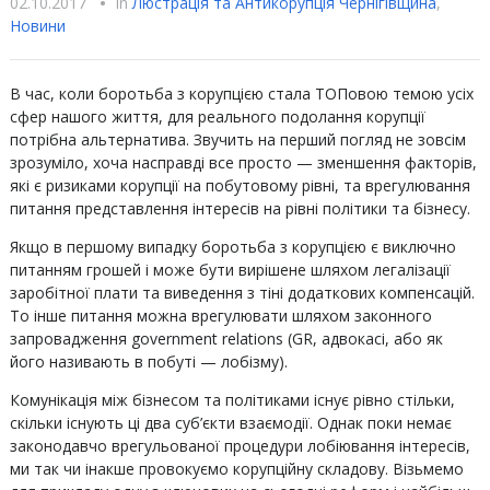
02.10.2017
•
In
Люстрацiя та Антикорупцiя Чернігівщина
,
Новини
В час, коли боротьба з корупцією стала ТОПовою темою усіх
сфер нашого життя, для реального подолання корупції
потрібна альтернатива. Звучить на перший погляд не зовсім
зрозуміло, хоча насправді все просто — зменшення факторів,
які є ризиками корупції на побутовому рівні, та врегулювання
питання представлення інтересів на рівні політики та бізнесу.
Якщо в першому випадку боротьба з корупцією є виключно
питанням грошей і може бути вирішене шляхом легалізації
заробітної плати та виведення з тіні додаткових компенсацій.
То інше питання можна врегулювати шляхом законного
запровадження government relations (GR, адвокасі, або як
його називають в побуті — лобізму).
Комунікація між бізнесом та політиками існує рівно стільки,
скільки існують ці два суб’єкти взаємодії. Однак поки немає
законодавчо врегульованої процедури лобіювання інтересів,
ми так чи інакше провокуємо корупційну складову. Візьмемо