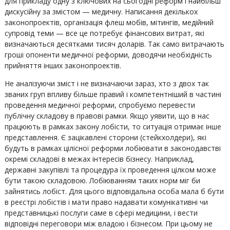
для прикладу одну з ключових на сьогодні реформ і найбільш
дискусійну за змістом — медичну. Написання декількох
законопроектів, організація флеш мобів, мітингів, медійний
супровід теми — все це потребує фінансових витрат, які
визначаються десятками тисяч доларів. Так само витрачають
гроші опоненти медичної реформи, доводячи необхідність
прийняття інших законопроектів.
Не аналізуючи зміст і не визначаючи зараз, хто з двох так
званих груп впливу більше правий і компетентніший в частині
проведення медичної реформи, спробуємо перевести
публічну складову в правові рамки. Якщо уявити, що в нас
працюють в рамках закону лобісти, то ситуація отримає інше
представлення. Є зацікавлені сторони (стейкхолдери), які
будуть в рамках цілісної реформи лобіювати в законодавстві
окремі складові в межах інтересів бізнесу. Наприклад,
державні закупівлі та процедура їх проведення цілком може
бути такою складовою. Лобіюванням таких норм міг би
зайнятись лобіст. Для цього відповідальна особа мала б бути
в реєстрі лобістів і мати право надавати комунікативні чи
представницькі послуги саме в сфері медицини, і вести
відповідні переговори між владою і бізнесом. При цьому не