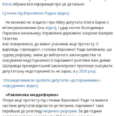
блозі
зібрана вся інформація про це детально.
Сутички під Верховною Радою (відео)
Не можемо не згадати і про бійку депутата Олега Барни з
мітингувальниками (ось
відео
), і удар ногою Володимира
Парасюка начальнику Управління державної охорони Валерію
Гелетею.
Але повернемось до вимог учасників акції протесту. У
відповідь і президент, і голова Верховної Ради запевнили, що
судову реформу, зміни до виборчого законодавства та
скасування недоторканності парламент розгляне вже днями.
Щоправда президентський законопроект пропонує скасувати
депутатську недоторканність не зараз, а
у 2020 році.
Опозиція вимагає зробити депутатів «доторканними» і
«підсудними» (відео)
«Равликова медреформа»
Попри акції протесту під стінами Верховної Ради та вимоги
частини депутатів відкласти це питання, парламент таки
перейшов до розгляду
медичної реформи.
За дві години