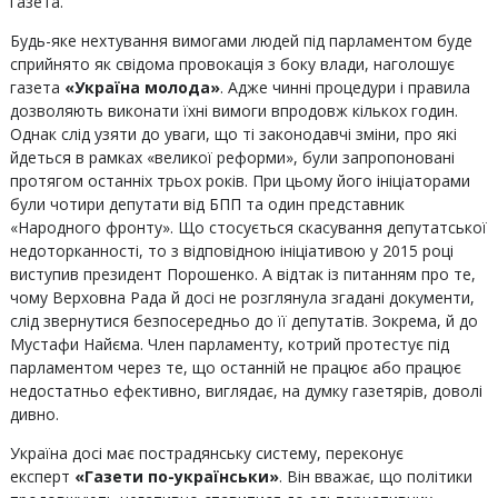
газета.
Будь-яке нехтування вимогами людей під парламентом буде
сприйнято як свідома провокація з боку влади, наголошує
газета
«Україна молода»
. Адже чинні процедури і правила
дозволяють виконати їхні вимоги впродовж кількох годин.
Однак слід узяти до уваги, що ті законодавчі зміни, про які
йдеться в рамках «великої реформи», були запропоновані
протягом останніх трьох років. При цьому його ініціаторами
були чотири депутати від БПП та один представник
«Народного фронту». Що стосується скасування депутатської
недоторканності, то з відповідною ініціативою у 2015 році
виступив президент Порошенко. А відтак із питанням про те,
чому Верховна Рада й досі не розглянула згадані документи,
слід звернутися безпосередньо до її депутатів. Зокрема, й до
Мустафи Найєма. Член парламенту, котрий протестує під
парламентом через те, що останній не працює або працює
недостатньо ефективно, виглядає, на думку газетярів, доволі
дивно.
Україна досі має пострадянську систему, переконує
експерт
«Газети по-українськи»
. Він вважає, що політики