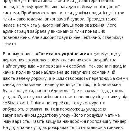
продовжують негативно ставитися до альтернативних
поглядів. А реформи більше нагадують йому тюнінг діючої
системи. Проблемою залишається дуалізм влади. Існує її три
гілки – законодавча, виконавча й судова. Президентської
немає, натомість у нього найбільші повноваження. Його
адміністрація забрала у виконавчої гілки понад 340
повноважень. Але використовує їх неефективно, стверджує
газета.
В цьому ж числі
«Газета по-українськи»
інформує, що у
державних закупівлях є вісім класичних схем шахрайства.
Найпопулярніша – з пов’язаними особами, так звана підсадна
качка. Коли виграє наближена до закупника компанія. Їй
дають зелену доріжку, а іншим створюють перепони. За схеми
«невидимка» умови тендеру виписують так, щоб не можна
було зрозуміти, про що йде мова. Третя схема – «додаткова
угода». Один з учасників виставляє нереальну ціну – нижчу від
собівартості. Її нічим не переб’єш, тому конкуренти
вибувають зі змагання. Тоді переможець укладає із
закупівельником додаткову угоду –його продукція матиме
іншу вартість. Навіть вищу за найдорожчі пропозиції у тендері.
На додаткових угодах розкрадають сотні мільйонів гривень.