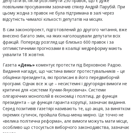
депутати встигли розглянути 250 правок, що є дуже
повільним просуванням зазначив спікер Андрій Парубій. При
цьому жодна з правок не була підтримана в залі через
відсутність чималої кількості депутатів на місцях.
В сам законопроект, підготовлений до другого читання, вже
внесено багато змін, на яких наголошували депутати всіх
фракцій. Попереду розгляд ще близько 600 правок і за
оптимістичними прогнозами в коаліції медреформу мають
ухвалити 18 жовтня.
Газета
«День»
коментує протести під Верховною Радою.
Видання нагадує, що частина вимог протестувальників – це
обіцянки президента, які прописані в його передвиборчій
програмі. Однак все ж це – несистемні і другорядні вимоги не
критичні для «системи Кучми-Януковича». Системи
олігархічних монополій в економіці і політиці, де функція
президента – це функція гаранта корупції, зазначає видання.
Серед позитивів газетярі називають те, що акція, за винятком
окремих сутичок, пройшла більш-менш мирно. Це точно не
«велика політична реформа», але вимоги можуть мати місце,
особливо що стосується виборчого законодавства, зазначає