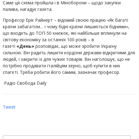
Саме ця схема пройшла і в Міноборони – щодо закупки
палива, нагадує газета.
Професор Ерік Райнерт – відомий своєю працею «Як багаті
країни забагатіли… і чому бідні країни лишаються бідними»,
що входить до ТОП-50 книжок, які найбільше вплинули на
світову економіку за останніх 100 років – в
газеті
«День»
розповідає, що може зробити Україну
сильною. Він радить лишити кордони держави відкритими для
людей, і закрити їх для чужих товарів. Він наголошує, що не
потрібно продавати італійцям зерно, щоб купити в них
спагеті. Треба робити його самим, зазначає професор.
Радіо Свобода Daily
Tweet