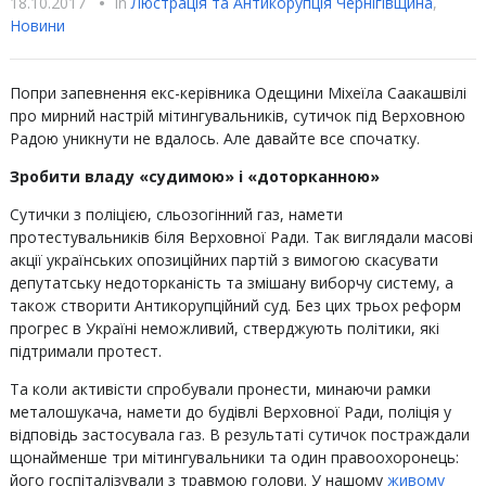
18.10.2017
•
In
Люстрацiя та Антикорупцiя Чернігівщина
,
Новини
Попри запевнення екс-керівника Одещини Міхеїла Саакашвілі
про мирний настрій мітингувальників, сутичок під Верховною
Радою уникнути не вдалось. Але давайте все спочатку.
Зробити владу «судимою» і «доторканною»
Сутички з поліцією, сльозогінний газ, намети
протестувальників біля Верховної Ради. Так виглядали масові
акції українських опозиційних партій з вимогою скасувати
депутатську недоторканість та змішану виборчу систему, а
також створити Антикорупційний суд. Без цих трьох реформ
прогрес в Україні неможливий, стверджують політики, які
підтримали протест.
Та коли активісти спробували пронести, минаючи рамки
металошукача, намети до будівлі Верховної Ради, поліція у
відповідь застосувала газ. В результаті сутичок постраждали
щонайменше три мітингувальники та один правоохоронець:
його госпіталізували з травмою голови. У нашому
живому