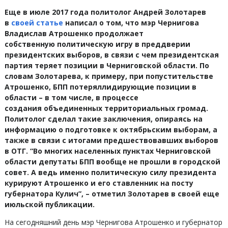
Еще в июле 2017 года политолог Андрей Золотарев
в
своей статье
написал
о том, что мэр Чернигова
Владислав Атрошенко продолжает
собственную
политическую игру в преддверии
президентских выборов, в связи с чем
президентская
партия теряет позиции в Черниговской области. По
словам
Золотарева, к примеру, при попустительстве
Атрошенко, БПП потерял
лидирующие позиции в
области – в том числе, в процессе
создания
объединенных территориальных громад.
Политолог сделал такие
заключения, опираясь на
информацию о подготовке к октябрьским выборам,
а
также в связи с итогами предшествовавших выборов
в ОТГ. “Во многих
населенных пунктах Черниговской
области
депутаты БПП вообще не прошли в
городской
совет. А ведь именно политическую силу президента
курируют
Атрошенко и его ставленник на посту
губернатора Кулич”, – отметил
Золотарев в своей еще
июльской публикации.
На сегодняшний день мэр Чернигова Атрошенко и губернатор