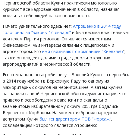
Черниговской области Кулич практически монопольно
курируют все кадровые назначения в области, назначая
лояльных себе людей на ключевые посты.
Ничего удивительного здесь нет:
Атрошенко в 2014 году
голосовал за “законы 16 января”
и был весьма влиятельным
деятелем Партии регионов. Он является известным
бизнесменом, чьи интересы связаны с пищепромом и
агросектором. Его
имя связывают с компанией “Киевхлеб
“,
также он владеет долями в ряде довольно крупных
агропредприятий в Черниговской области.
Его компаньон по агробизнесу – Валерий Кулич – сперва был
в 2014 году избран в Верховную Раду по одному из
мажоритарных округов на Черниговщине. А затем Кулича
назначили главой Черниговской облгосадминистрации, что
привело к освобождению вакансии по скандально
знаменитому избирательному округу 205, где бодались
Березенко с Корбаном. На момент избрания народным
депутатом Кулич
был гендиректором ТОВ “Форсаж”
,
совладельцем которого является Атрошенко.