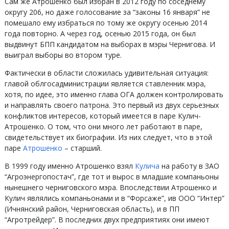
Сам же Атрошенко был избран в 2012 году по соседнему
округу 206, но даже голосование за “законы 16 января” не
помешало ему избраться по тому же округу осенью 2014
года повторно. А через год, осенью 2015 года, он был
выдвинут БПП кандидатом на выборах в мэры Чернигова. И
выиграл выборы во втором туре.
Фактически в области сложилась удивительная ситуация:
главой облгосадминистрации является ставленник мэра,
хотя, по идее, это именно глава ОГА должен контролировать
и направлять своего патрона. Это первый из двух серьезных
конфликтов интересов, который имеется в паре Кулич-
Атрошенко. О том, что они много лет работают в паре,
свидетельствует их биографии. Из них следует, что в этой
паре
Атрошенко
– старший.
В 1999 году именно Атрошенко взял
Кулича
на работу в ЗАО
“Агроэнергопостач”, где тот и вырос в младшие компаньоны
нынешнего черниговского мэра. Впоследствии Атрошенко и
Кулич являлись компаньонами и в “Форсаже”, ив ООО “Интер”
(Ичнянский район, Черниговская область), и в ПП
“Агротрейдер”. В последних двух предприятиях они имеют