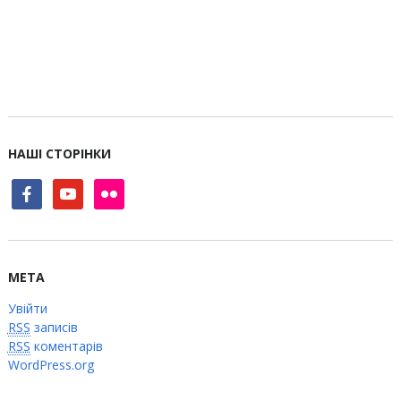
НАШІ СТОРІНКИ
facebook
youtube
flickr
МЕТА
Увійти
RSS
записів
RSS
коментарів
WordPress.org