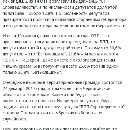
Как видим, 2 из 14 ОТГ возглавили выдвиженцы “БПП
Справедливость”, а по численности депутатов доля этой
политсилы – около 12,8%. По численности депутатов
президентская политсила оказалась стараниями губернатора
и его делового партнера на малопочетном четвертом месте.
И если 10 самовыдвиженцев в креслах глав ОТГ – это
приглашение к торгу за их переход под знамена БПП, то с
депутатами такой подход не сработает. Потому что 30,6%
депутатов – это “Батькивщина”, 21,6% – Аграрная партия,
13,8% – “Наш край”. Даже вместе с околопрезидентским
“Нашим краем” БПП получит на всего 26,6% против одной
только 30,8% “Батькивщины”.
Очередные выборы в территориальные громады состоятся
24 декабря 2017 года, в том числе – и в Черниговской
области по 4 громадам. Какими они будут – пока
окончательно не понятно. Но вряд ли результат будет
радикально отличаться в лучшую для “БПП Справедливости”
сторону. Так как итоги октябрьских выборов – не
случайность.
Если же говорить о грядущих президентских выборах, то