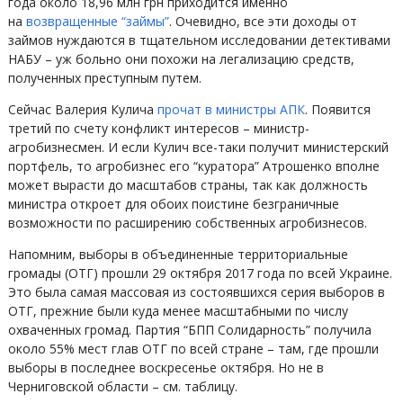
года около 18,96 млн грн приходится именно
на
возвращенные “займы”
. Очевидно, все эти доходы от
займов нуждаются в тщательном исследовании детективами
НАБУ – уж больно они похожи на легализацию средств,
полученных преступным путем.
Сейчас Валерия Кулича
прочат в министры АПК
. Появится
третий по счету конфликт интересов – министр-
агробизнесмен. И если Кулич все-таки получит министерский
портфель, то агробизнес его “куратора” Атрошенко вполне
может вырасти до масштабов страны, так как должность
министра откроет для обоих поистине безграничные
возможности по расширению собственных агробизнесов.
Напомним, выборы в объединенные территориальные
громады (ОТГ) прошли 29 октября 2017 года по всей Украине.
Это была самая массовая из состоявшихся серия выборов в
ОТГ, прежние были куда менее масштабными по числу
охваченных громад. Партия “БПП Солидарность” получила
около 55% мест глав ОТГ по всей стране – там, где прошли
выборы в последнее воскресенье октября. Но не в
Черниговской области – см. таблицу.