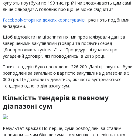
купують ноутбуки по 199 тис. грн? І чи зловживають цим самі
лише сільради? А головне: про що це може свідчити?
Facebook-сторінки деяких користувачів
рясніють подібними
випадками.
Щоб відповісти на ці запитання, ми проаналізували дані за
завершеними закупівлями (товари та послуги) серед
“Допорогових закупівель” та “Процедур звітування про
укладений договір”, які проводились в 2016 році.
Таких тендерів було проведено 226 200. Далі ці закупівлі були
розподілені за загальною вартістю закупівлі на діапазони в 5
000 грн. Це дозволить дізнатись, як часто зустрічаються
тендери з одного діапазону сум.
Кількість тендерів в певному
діапазоні сум
Результат вражає По-перше, суми розподілені за сталим
правилом — чим більше сума, тим менше тендерів на таку