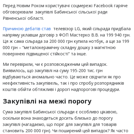
П
еред Новим Роком користувачі соцмережі Facebook гаряче
обговорювали закупівлі Бабинської сільської ради
Рівненської області.
Причиною дебатів став
телевізор LG, який сільрада придбала
напряму уклавши договір з ФОП Мастерко В.В. на 199 940 грн.
Ця ж сама сільрада за 200 000 грн купила нотбук, а ще за 199
000 грн – “металокерамічну складну дошку з магнітною
поверхнею підвищеної стійкості” та інше.
Ми перевірили, чи є розповсюдженим цей випадок.
Виявилось, що закупівлі на суму 195-200 тис. грн
відбуваються аномально часто. Це може свідчити як про
неефективність закупівель, так і про спробу розпорядників
коштів обійти обтяжливі і дорогі надпорогові процедури.
Закупівлі на межі порогу
Сума закупівлі Бабинської сільради є особливо цікавою,
оскільки вона знаходиться досить близько до порогу
закупівлі (нагадаємо, що поріг для закупівлі для товарів
становить 200 000 грн). Чи поширений цей випадок? Як часто