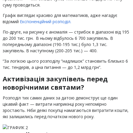
суму проводиться.
Графік виглядає красиво для математиків, адже нагадує
відомий
Експоненційний розподіл.
По-друге, на рисунку є аномалія — стрибок в діапазоні від 195
до 200 тис. грн. В ньому відбулось 6 700 закупівель. В
попередньому діапазоні (190-195 тис.) було 1,3 тис.
закупівель. В наступному (200-205 тис.) — 400.
“За логікою цього розподілу “надлишок” становить близько 6
тис. тендерів, а ціна питання — до 1,2 млрд грн”.
Активізація закупівель перед
новорічними святами?
Розподіл тих самих даних за датою демонструє ще один
цікавий факт — витрати наприкінці року непомірно
зростають. Ніби деякі покупці намагаються витратити кошти,
які залишились перед початком нового року.