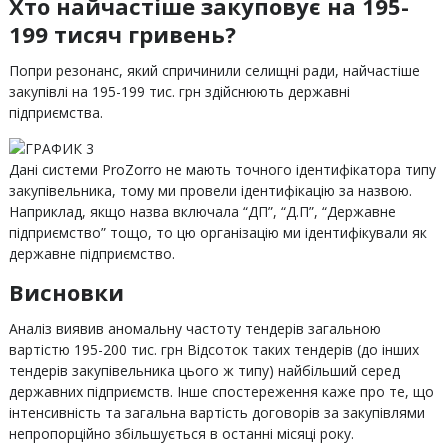
Хто найчастіше закуповує на 195-
199 тисяч гривень?
Попри резонанс, який спричинили селищні ради, найчастіше
закупівлі на 195-199 тис. грн здійснюють державні
підприємства.
Дані системи ProZorro не мають точного ідентифікатора типу
закупівельника, тому ми провели ідентифікацію за назвою.
Наприклад, якщо назва включала “ДП”, “Д.П”, “Державне
підприємство” тощо, то цю організацію ми ідентифікували як
державне підприємство.
Висновки
Аналіз виявив аномальну частоту тендерів загальною
вартістю 195-200 тис. грн Відсоток таких тендерів (до інших
тендерів закупівельника цього ж типу) найбільший серед
державних підприємств. Інше спостереження каже про те, що
інтенсивність та загальна вартість договорів за закупівлями
непропорційно збільшується в останні місяці року.