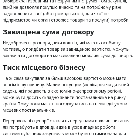
забюрократизованим та незручним інструментом закупівлі,
який не дозволяє покупцю вчасно та на потрібному рівні
задовольнити свої (або громадськості, для якої це
підприємство чи орган створює товари та послуги) потреби.
Завищена сума договору
Недоброчесні розпорядники коштів, які мають особисту
мотивацію придбати товар за завищеною вартістю, можуть
заключати договори на максимально можливі суми договорів.
Тиск місцевого бізнесу
Та ж сама закупівля за більш високою вартістю може мати
зовсім іншу причину. Малим покупцям (як лікарня чи дитячий
садок), які працюють в економічно-депресивному регіоні,
може бути досить складно знайти постачальника на ринку
країни. Тому вони мають погоджуватись на невигідні умови
місцевих постачальників.
Перераховані сценарії ставлять перед нами важливі питання,
які потребують відповіді, адже в усіх випадках робота
системи публічних закупівель може бути оптимізована для