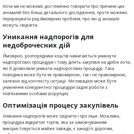
Хоча ми не можемо достеменно говорити про причини цих
аномалій без більш детального дослідження, проте можемо
перерахувати ряд ймовірних проблем, про які ці аномалії
можуть свідчити.
Уникання надпорогів для
недоброчесних дій
Ймовірно, розпорядники коштів намагаються уникнути
надпорогової процедури і тому ділять закупівлі на дрібні лоти,
які б дозволили уникати надпорогових процедур. Така
поведінка може бути як правомірною, так і не правомірною,
залежно від контексту ситуації. Мотивацією може бути
уникнення конкурентної процедури задля роботи з
пов’язаними особами (корупція).
Оптимізація процесу закупівель
Уникання надпорогів може свідчити і про інше. Можливо,
процедура відкритих торгів, яка за замовчуванням
використовується майже завжди, є занадто дорогим,