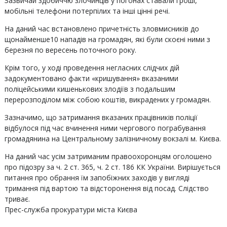
Зазвичай здобиччю злочинців у погонах ставали гроші,
мобільні телефони потерпілих та інші цінні речі.
На даний час встановлено причетність зловмисників до
щонайменше10 нападів на громадян, які були скоєні ними з
березня по вересень поточного року.
Крім того, у ході проведення негласних слідчих дій
задокументовано факти «кришування» вказаними
поліцейськими кишенькових злодіїв з подальшим
перерозподілом між собою коштів, викрадених у громадян.
Зазначимо, що затримання вказаних працівників поліції
відбулося під час вчинення ними чергового пограбування
громадянина на Центральному залізничному вокзалі м. Києва.
На даний час усім затриманим правоохоронцям оголошено
про підозру за ч. 2 ст. 365, ч. 2 ст. 186 КК України. Вирішується
питання про обрання їм запобіжних заходів у вигляді
тримання під вартою та відсторонення від посад. Слідство
триває.
Прес-служба прокуратури міста Києва