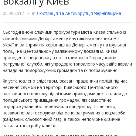
вокзалі у Києв
05.09.2017
•
In
Люстрацiя та Антикорупцiя Чернігівщина
Сьогодні вночі слідчими прокуратури міста Києва спільно із
співробітниками Департаменту внутрішньої безпеки НП
України за сприяння керівництва Департаменту патрульної
поліції на Центральному залізничному вокзалі м. Києва
проведено спецоперацію по затриманню 5 працівників
патрульної служби, які упродовж тривалого часу здійснювали
напади на подорожуючих громадян та їх пограбування.
Як установлено слідством, вказані працівники поліції під час
несення служби на території Київського Центрального
залізничного вокзалу під різними приводами доставляли до
поліцейського приміщення громадян, які самостійно
подорожували або перебували напідпитку. Після чого,
незаконно застосовуючи відносно затриманих спецзасоби
(кайданки, сльозогінний газ), а також непомірне фізичне
насильство, грабували їх.