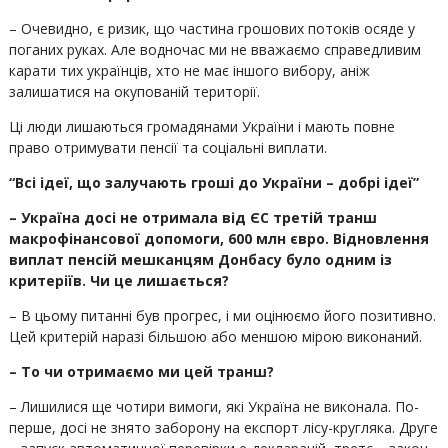
– Очевидно, є ризик, що частина грошових потоків осяде у
поганих руках. Але водночас ми не вважаємо справедливим
карати тих українців, хто не має іншого вибору, аніж
залишатися на окупованій території.
Ці люди лишаються громадянами України і мають повне
право отримувати пенсії та соціальні виплати.
“Всі ідеї, що залучають гроші до України – добрі ідеї”
– Україна досі не отримала від ЄС третій транш
макрофінансової допомоги, 600 млн євро. Відновлення
виплат пенсій мешканцям Донбасу було одним із
критеріїв. Чи це лишається?
– В цьому питанні був прогрес, і ми оцінюємо його позитивно.
Цей критерій наразі більшою або меншою мірою виконаний.
– То чи отримаємо ми цей транш?
– Лишилися ще чотири вимоги, які Україна не виконала. По-
перше, досі не знято заборону на експорт лісу-кругляка. Друге