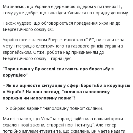
Ми знаємо, що Україна є державою-лідером у питаннях IT,
тому дуже добре, що така ідея з’явилася на порядку денному.
Також чудово, що обговорюється приєднання України до
Енергетичного союзу ЄС.
Україна вже є членом Енергетичної хартії ЄС, ви ставите за
мету інтеграцію електричного та газового ринків України з
європейським. Отже, робота над приєднанням до
Енергетичного союзу – гарна ідея.
“Порошенка у Брюсселі спитають про боротьбу з
корупцією”
– Як ви оцінюєте ситуацію у сфері боротьби з корупцією
в Україні? На ваш погляд, “склянка наполовину
порожня чи наполовину повна”?
– Я обираю варіант “наполовину повної” склянки.
Ми всі знаємо, що Україна справді здійснила важливі кроки –
схвалені нові закони, створені нові інституції. Але тепер
потрібно імплементувати те, що схвалене. Ви маєте надати