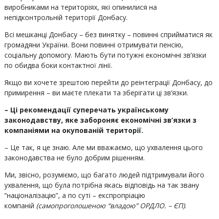
виробниками на територіях, які опинилися на
непідконтрольній території Донбасу.
Всі мешканці Донбасу – без винятку – повинні сприйматися як
громадяни України. Вони повинні отримувати пенсію,
соціальну допомогу. Мають бути потужні економічні зв’язки
по обидва боки контактної лінії.
Якщо ви хочете зрештою перейти до реінтеграції Донбасу, до
примирення – ви маєте плекати та зберігати ці зв’язки.
– Ці рекомендації суперечать українському
законодавству, яке забороняє економічні зв’язки з
компаніями на окупованій території.
– Це так, я це знаю. Але ми вважаємо, що ухвалення цього
законодавства не було добрим рішенням.
Ми, звісно, розуміємо, що багато людей підтримували його
ухвалення, що була потрібна якась відповідь на так звану
“націоналізацію”, а по суті – експропріацію
компаній
(самопроголошеною “владою” ОРДЛО. – ЄП)
.