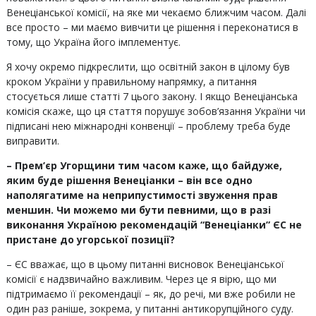
Венеціанської комісії, на яке ми чекаємо ближчим часом. Далі
все просто – ми маємо вивчити це рішення і переконатися в
тому, що Україна його імплементує.
Я хочу окремо підкреслити, що освітній закон в цілому був
кроком України у правильному напрямку, а питання
стосується лише статті 7 цього закону. І якщо Венеціанська
комісія скаже, що ця стаття порушує зобов’язання України чи
підписані нею міжнародні конвенції – проблему треба буде
виправити.
– Прем’єр Угорщини тим часом каже, що байдуже,
яким буде рішення Венеціанки – він все одно
наполягатиме на неприпустимості звуження прав
меншин. Чи можемо ми бути певними, що в разі
виконання Україною рекомендацій “Венеціанки” ЄС не
пристане до угорської позиції?
– ЄС вважає, що в цьому питанні висновок Венеціанської
комісії є надзвичайно важливим. Через це я вірю, що ми
підтримаємо її рекомендації – як, до речі, ми вже робили не
один раз раніше, зокрема, у питанні антикорупційного суду.