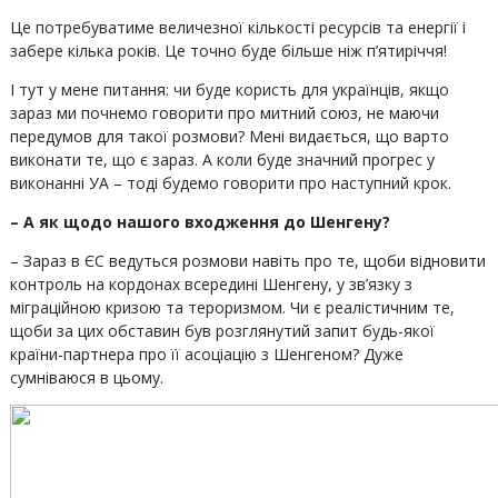
Це потребуватиме величезної кількості ресурсів та енергії і
забере кілька років. Це точно буде більше ніж п’ятиріччя!
І тут у мене питання: чи буде користь для українців, якщо
зараз ми почнемо говорити про митний союз, не маючи
передумов для такої розмови? Мені видається, що варто
виконати те, що є зараз. А коли буде значний прогрес у
виконанні УА – тоді будемо говорити про наступний крок.
– А як щодо нашого входження до Шенгену?
– Зараз в ЄС ведуться розмови навіть про те, щоби відновити
контроль на кордонах всередині Шенгену, у зв’язку з
міграційною кризою та тероризмом. Чи є реалістичним те,
щоби за цих обставин був розглянутий запит будь-якої
країни-партнера про її асоціацію з Шенгеном? Дуже
сумніваюся в цьому.