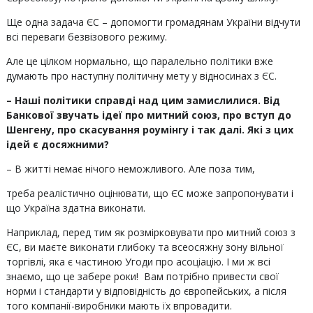
Ще одна задача ЄС – допомогти громадянам України відчути
всі переваги безвізового режиму.
Але це цілком нормально, що паралельно політики вже
думають про наступну політичну мету у відносинах з ЄС.
– Наші політики справді над цим замислилися. Від
Банкової звучать ідеї про митний союз, про вступ до
Шенгену, про скасування роумінгу і так далі. Які з цих
ідей є досяжними?
– В житті немає нічого неможливого. Але поза тим,
треба реалістично оцінювати, що ЄС може запропонувати і
що Україна здатна виконати.
Наприклад, перед тим як розмірковувати про митний союз з
ЄС, ви маєте виконати глибоку та всеосяжну зону вільної
торгівлі, яка є частиною Угоди про асоціацію. І ми ж всі
знаємо, що це забере роки! Вам потрібно привести свої
норми і стандарти у відповідність до європейських, а після
того компанії-виробники мають їх впровадити.