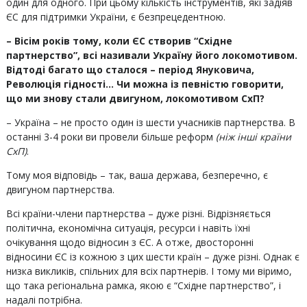
один для одного. При цьому кількість інструментів, які задіяв
ЄС для підтримки України, є безпрецедентною.
– Вісім років тому, коли ЄС створив “Східне
партнерство”, всі називали Україну його локомотивом.
Відтоді багато що сталося – період Януковича,
Революція гідності… Чи можна із певністю говорити,
що ми знову стали двигуном, локомотивом СхП?
– Україна – не просто один із шести учасників партнерства. В
останні 3-4 роки ви провели більше реформ
(ніж інші країни
СхП)
.
Тому моя відповідь – так, ваша держава, безперечно, є
двигуном партнерства.
Всі країни-члени партнерства – дуже різні. Відрізняється
політична, економічна ситуація, ресурси і навіть їхні
очікування щодо відносин з ЄС. А отже, двосторонні
відносини ЄС із кожною з цих шести країн – дуже різні. Однак є
низка викликів, спільних для всіх партнерів. І тому ми віримо,
що така регіональна рамка, якою є “Східне партнерство”, і
надалі потрібна.