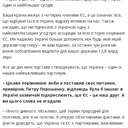
один із найбільших сусідів.
Ваша країна межує з чотирма членами ЄС, а це означає: все,
що відбувається в Україні, відразу впливає на нас. Також
нагадаю, що ми підписали з Україною одну з
найкомплексніших угод про асоціацію за всю історію існування
ЄС. Ми надаємо Україні більше допомоги, ніж будь-якій іншій
державі-партнеру – як вам відомо, за останні три роки ми
взяли зобов’язання виділити для вашої держави 12,8 млрд
євро.
Все це дає мені підстави стверджувати, що Україна – один із
наших найважливіших партнерів.
– Цікаве порівняння: якби я поставив своє питання,
приміром, Петру Порошенку, відповідь була б іншою: в
Україні зазвичай підкреслюють, що ЄС – це наш друг. А
ви цього слова не згадали.
– Нічого дивного. Можливо, цей термін природній для
політиків, але я не політик. Я оперую об’єктивними фактами. А
факти доводять, що Україна та ЄС є партнерами, важливими