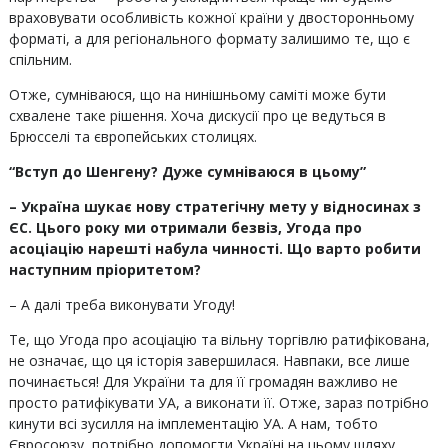
враховувати особливість кожної країни у двосторонньому
форматі, а для регіонального формату залишимо те, що є
спільним.
Отже, сумніваюся, що на нинішньому саміті може бути
схвалене таке рішення. Хоча дискусії про це ведуться в
Брюсселі та європейських столицях.
“Вступ до Шенгену? Дуже сумніваюся в цьому”
– Україна шукає нову стратегічну мету у відносинах з
ЄС. Цього року ми отримали безвіз, Угода про
асоціацію нарешті набула чинності. Що варто робити
наступним пріоритетом?
– А далі треба виконувати Угоду!
Те, що Угода про асоціацію та вільну торгівлю ратифікована,
не означає, що ця історія завершилася. Навпаки, все лише
починається! Для України та для її громадян важливо не
просто ратифікувати УА, а виконати її. Отже, зараз потрібно
кинути всі зусилля на імплементацію УА. А нам, тобто
Євросоюзу, потрібно допомогти Україні на цьому шляху.