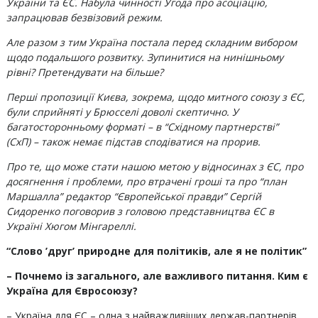
України та ЄС. Набула чинності Угода про асоціацію,
запрацював безвізовий режим.
Але разом з тим Україна постала перед складним вибором
щодо подальшого розвитку. Зупинитися на нинішньому
рівні? Претендувати на більше?
Перші пропозиції Києва, зокрема, щодо митного союзу з ЄС,
були сприйняті у Брюсселі доволі скептично. У
багатосторонньому форматі – в “Східному партнерстві”
(СхП) – також немає підстав сподіватися на прорив.
Про те, що може стати нашою метою у відносинах з ЄС, про
досягнення і проблеми, про втрачені гроші та про “план
Маршалла” редактор “Європейської правди” Сергій
Сидоренко поговорив з головою представництва ЄС в
Україні Хюгом Мінгареллі.
“Слово ’друг’ природне для політиків, але я не політик”
– Почнемо із загального, але важливого питання. Ким є
Україна для Євросоюзу?
– Україна для ЄС – одна з найважливіших держав-партнерів,