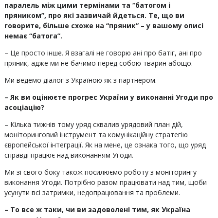
паралель між цими термінами та “батогом і
пряником”, про які зазвичай йдеться. Те, що ви
говорите, більше схоже на “пряник” – у вашому описі
немає “батога”.
– Це просто інше. Я взагалі не говорю ані про батіг, ані про
пряник, адже ми не бачимо перед собою тварин абощо.
Ми ведемо діалог з Україною як з партнером.
– Як ви оцінюєте прогрес України у виконанні Угоди про
асоціацію?
– Кілька тижнів тому уряд схвалив урядовий план дій,
моніторинговий інструмент та комунікаційну стратегію
європейської інтеграції. Як на мене, це ознака того, що уряд
справді працює над виконанням Угоди.
Ми зі свого боку також посилюємо роботу з моніторингу
виконання Угоди. Потрібно разом працювати над тим, щоби
усунути всі затримки, недопрацювання та проблеми.
– То все ж таки, чи ви задоволені тим, як Україна