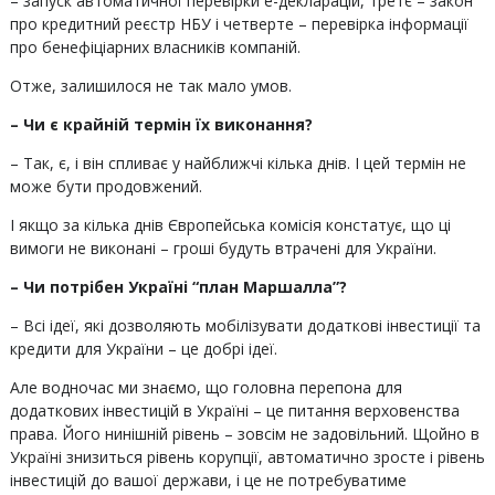
– запуск автоматичної перевірки е-декларацій, третє – закон
про кредитний реєстр НБУ і четверте – перевірка інформації
про бенефіціарних власників компаній.
Отже, залишилося не так мало умов.
– Чи є крайній термін їх виконання?
– Так, є, і він спливає у найближчі кілька днів. І цей термін не
може бути продовжений.
І якщо за кілька днів Європейська комісія констатує, що ці
вимоги не виконані – гроші будуть втрачені для України.
– Чи потрібен Україні “план Маршалла”?
– Всі ідеї, які дозволяють мобілізувати додаткові інвестиції та
кредити для України – це добрі ідеї.
Але водночас ми знаємо, що головна перепона для
додаткових інвестицій в Україні – це питання верховенства
права. Його нинішній рівень – зовсім не задовільний. Щойно в
Україні знизиться рівень корупції, автоматично зросте і рівень
інвестицій до вашої держави, і це не потребуватиме