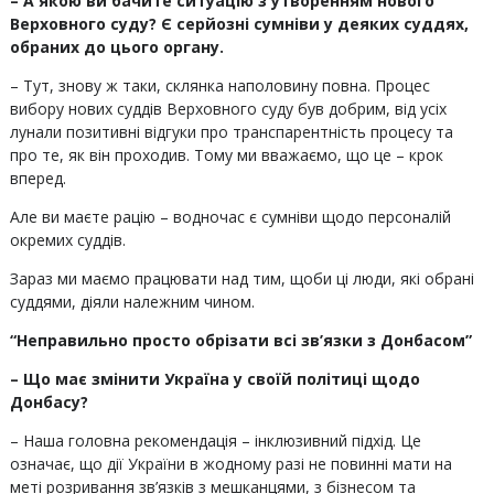
– А якою ви бачите ситуацію з утворенням нового
Верховного суду? Є серйозні сумніви у деяких суддях,
обраних до цього органу.
– Тут, знову ж таки, склянка наполовину повна. Процес
вибору нових суддів Верховного суду був добрим, від усіх
лунали позитивні відгуки про транспарентність процесу та
про те, як він проходив. Тому ми вважаємо, що це – крок
вперед.
Але ви маєте рацію – водночас є сумніви щодо персоналій
окремих суддів.
Зараз ми маємо працювати над тим, щоби ці люди, які обрані
суддями, діяли належним чином.
“Неправильно просто обрізати всі зв’язки з Донбасом”
– Що має змінити Україна у своїй політиці щодо
Донбасу?
– Наша головна рекомендація – інклюзивний підхід. Це
означає, що дії України в жодному разі не повинні мати на
меті розривання зв’язків з мешканцями, з бізнесом та