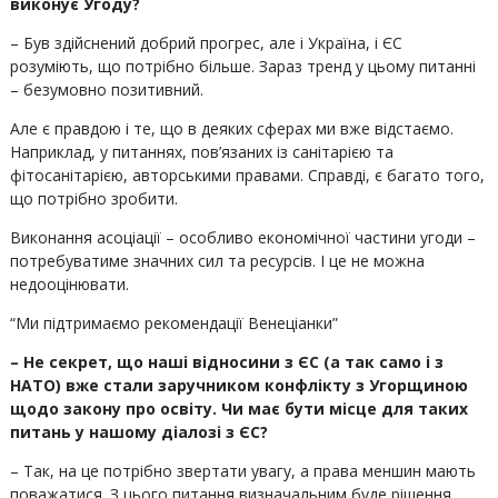
виконує Угоду?
– Був здійснений добрий прогрес, але і Україна, і ЄС
розуміють, що потрібно більше. Зараз тренд у цьому питанні
– безумовно позитивний.
Але є правдою і те, що в деяких сферах ми вже відстаємо.
Наприклад, у питаннях, пов’язаних із санітарією та
фітосанітарією, авторськими правами. Справді, є багато того,
що потрібно зробити.
Виконання асоціації – особливо економічної частини угоди –
потребуватиме значних сил та ресурсів. І це не можна
недооцінювати.
“Ми підтримаємо рекомендації Венеціанки”
– Не секрет, що наші відносини з ЄС (а так само і з
НАТО) вже стали заручником конфлікту з Угорщиною
щодо закону про освіту. Чи має бути місце для таких
питань у нашому діалозі з ЄС?
– Так, на це потрібно звертати увагу, а права меншин мають
поважатися. З цього питання визначальним буде рішення