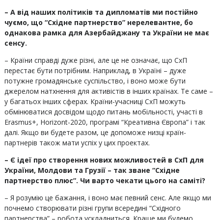
– А від наших політиків та дипломатів ми постійно
чуємо, що “Східне партнерство” нерелевантне, бо
однакова рамка для Азербайджану та України не має
сенсу.
– Країни справді дуже різні, але це не означає, що СхП
перестає бути потрібним. Наприклад, в Україні – дуже
потужне громадянське суспільство, і воно може бути
джерелом натхнення для активістів в інших країнах. Те саме –
у багатьох інших сферах. Країни-учасниці СхП можуть
обмінюватися досвідом щодо питань мобільності, участі в
Erasmus+, Horizont-2020, програмі “Креативна Європа” і так
далі. Якщо ви будете разом, це допоможе низці країн-
партнерів також мати успіх у цих проектах.
– Є ідеї про створення нових можливостей в СхП для
України, Молдови та Грузії – так зване “Східне
партнерство плюс”. Чи варто чекати цього на саміті?
– Я розумію це бажання, і воно має певний сенс. Але якщо ми
почнемо створювати різні групи всередині “Східного
партнерства” – робота ускладниться. Краще ми будемо