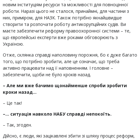
новим інституціям ресурси та можливості для повноцінної
роботи. Наразі цього не сталося, принаймні, для частини з
них, приміром, для НАЗК. Також потрібно якнайшвидше
створити та розпочати роботу антикорупційних судів. Ви
маєте забезпечити реформу правоохоронної системи – те,
що європейські експерти вже роками обговорюють з
Україною.
Отже, склянка справді наполовину порожня, бо є дуже багато
того, що потрібно зробити, але це означає, що треба
активно працювати над її наповненням. І головне –
забезпечити, щоби не було кроків назад.
– Але ми вже бачимо щонайменше спроби зробити
кроки назад…
– Це так!
–… ситуація навколо НАБУ справді непокоїть.
– Так, згоден.
Дійсно, є люди, які зацікавлені збити зі шляху процес реформ,