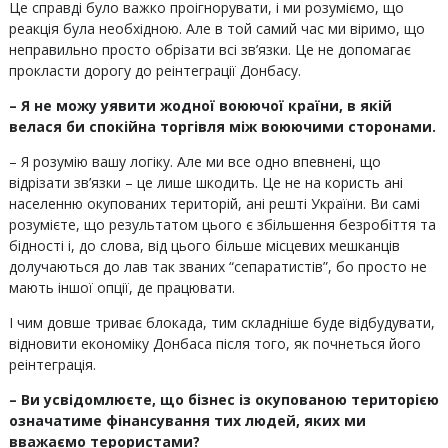
Це справді було важко проігнорувати, і ми розуміємо, що
реакція була необхідною. Але в той самий час ми віримо, що
неправильно просто обрізати всі зв’язки. Це не допомагає
прокласти дорогу до реінтеграції Донбасу.
– Я не можу уявити жодної воюючої країни, в якій
велася би спокійна торгівля між воюючими сторонами.
– Я розумію вашу логіку. Але ми все одно впевнені, що
відрізати зв’язки – це лише шкодить. Це не на користь ані
населенню окупованих територій, ані решті України. Ви самі
розумієте, що результатом цього є збільшення безробіття та
бідності і, до слова, від цього більше місцевих мешканців
долучаються до лав так званих “сепаратистів”, бо просто не
мають іншої опції, де працювати.
І чим довше триває блокада, тим складніше буде відбудувати,
відновити економіку Донбаса після того, як почнеться його
реінтеграція.
– Ви усвідомлюєте, що бізнес із окупованою територією
означатиме фінансування тих людей, яких ми
вважаємо терористами?