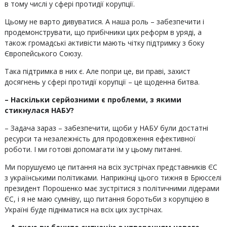
в тому числі у сфері протидії корупції.
Цьому не варто дивуватися. А наша роль – забезпечити і
продемонструвати, що прибічники цих реформ в уряді, а
також громадські активісти мають чітку підтримку з боку
Європейського Союзу.
Така підтримка в них є. Але попри це, ви праві, захист
досягнень у сфері протидії корупції – це щоденна битва.
– Наскільки серйозними є проблеми, з якими
стикнулася НАБУ?
– Задача зараз – забезпечити, щоби у НАБУ були достатні
ресурси та незалежність для продовження ефективної
роботи. І ми готові допомагати їм у цьому питанні.
Ми порушуємо це питання на всіх зустрічах представників ЄС
з українськими політиками. Наприкінці цього тижня в Брюсселі
президент Порошенко має зустрітися з політичними лідерами
ЄС, і я не маю сумніву, що питання боротьби з корупцією в
Україні буде підніматися на всіх цих зустрічах.