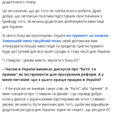
додаткового плану.
Це не означає, що до того не треба нічого робити. Дуже
добре, що литовські політики підготували своє бачення з
приводу того, як можна додатково мобілізувати інвестиції
для України.
Зі свого боку ми пропонуємо Україні
інструмент за назвою
Зовнішній інвестиційний план
, який допоможе вам
згенерувати більше інвестицій та кредитів. Цей інструмент
буде доступний для всіх країн-сусідів, в тому числі для України.
“І стимули, і умови мають звучати з боку ЄС”
– Часом в Україні виникає дискусія про “батіг та
пряник” як інструменти для просування реформ. А у
мене питання: що з цього краще працює в Україні?
– Я би взагалі не вживав таких слів, як “батіг” або “пряник”. Я
звик говорити про “стимули та умови”. І це справді добре,
коли у діалозі з українськими партнерами ми чітко ставимо
умови, які мають бути виконані для того, щоби ми віднайшли
додаткові ресурси для України. Адже не секрет, що ресурси ЄС