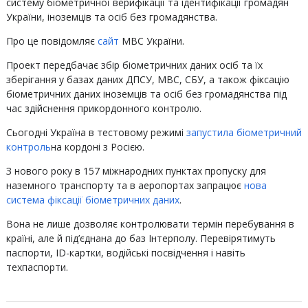
систему біометричної верифікації та ідентифікації громадян
України, іноземців та осіб без громадянства.
Про це повідомляє
сайт
МВС України.
Проект передбачає збір біометричних даних осіб та їх
зберігання у базах даних ДПСУ, МВС, СБУ, а також фіксацію
біометричних даних іноземців та осіб без громадянства під
час здійснення прикордонного контролю.
Сьогодні Україна в тестовому режимі
запустила біометричний
контроль
на кордоні з Росією.
З нового року в 157 міжнародних пунктах пропуску для
наземного транспорту та в аеропортах запрацює
нова
система фіксації біометричних даних
.
Вона не лише дозволяє контролювати термін перебування в
країні, але й під’єднана до баз Інтерполу. Перевірятимуть
паспорти, ID-картки, водійські посвідчення і навіть
техпаспорти.