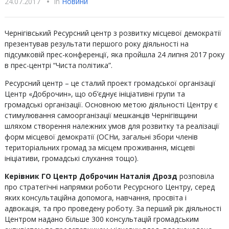
24.07.2017
•
In
Новини
Чернігівський Ресурсний центр з розвитку місцевої демократії
презентував результати першого року діяльності на
підсумковій прес-конференції, яка пройшла 24 липня 2017 року
в прес-центрі “Чиста політика”.
Ресурсний центр – це сталий проект громадської організації
Центр «Доброчин», що об’єднує ініціативні групи та
громадські організації. Основною метою діяльності Центру є
стимулювання самоорганізації мешканців Чернігівщини
шляхом створення належних умов для розвитку та реалізації
форм місцевої демократії (ОСНи, загальні збори членів
територіальних громад за місцем проживання, місцеві
ініціативи, громадські слухання тощо).
Керівник ГО Центр Доброчин Наталія Дрозд
розповіла
про стратегічні напрямки роботи Ресурсного Центру, серед
яких консультаційна допомога, навчання, просвіта і
адвокація, та про проведену роботу. За перший рік діяльності
Центром надано більше 300 консультацій громадським