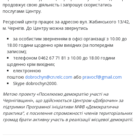
продовжує свою діяльність і запрошує скористатись
послугами Центру.
Ресурсний центр працює за адресою вул. Жабинського 13/42,
м. Чернігів. До Центру можна звернутись
за особистим зверненням в офісі організації з 10.00 до
18.00 години щоденно крім вихідних (за попереднім
записом);
телефоном 0462 67 71 81 з 10.00 до 18.00 години
щоденно крім вихідних;
електронною
поштою
dobrochyn@cn.relc.com
або
pravocf@gmail.com
Skype dobrochyn2000.
Метою проекту «Посилюємо демократію участі на
Чернігівщині
»,
що здійснюється Центром «Доброчин» за
підтримки Програмної ініціативи МФВ «Демократична
практика”, є посилення спроможності членів територіальних
громад брати активну участь в реалізації місцевої демократії.