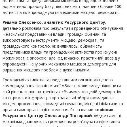
активістам та представникам місцевих влад, вдосконалено
нормативно-правову базу пілотних міст, навчено більше 100
активістів як впроваджувати механізми місцевої демократії.
Римма Олексенко, аналітик Ресурсного Центру
,
детально розповіла про результати проведеного опитування
– наскільки представники влади і громади обізнані та
використовують інструменти місцевої демократії та
громадського контролю. Як виявилось, обізнаність
представників влади та громадських активістів про існуючі
можливості є високою, але, одночасно, практичний досвід у
впровадженні існуючих механізмів місцевої демократії для
вирішення місцевих проблем є дуже низьким.
Громадські активісти та представники органів місцевого
самоврядування Чернігівської області мали змогу підвищити
свій рівень знань на тренінгах «Вчимося місцевій демократії»
та отримати інформацію про загальні збори громадян за
місцем проживання, громадські слухання, місцеві ініціативи та
органи самоорганізації населення. Як зазначив
керівник
Ресурсного Центру Олександр Підгорний
: «Адже саме ці
механізми дозволяють громадянам розв’язувати ефективно