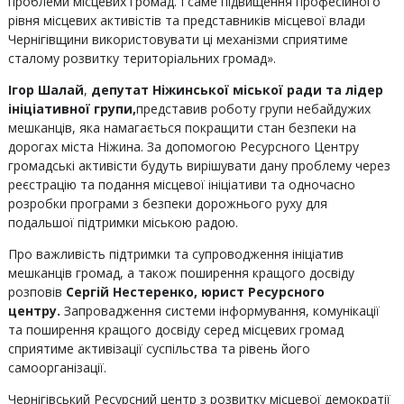
проблеми місцевих громад. І саме підвищення професійного
рівня місцевих активістів та представників місцевої влади
Чернігівщини використовувати ці механізми сприятиме
сталому розвитку територіальних громад».
Ігор Шалай
,
депутат Ніжинської міської ради та лідер
ініціативної групи,
представив роботу групи небайдужих
мешканців, яка намагається покращити стан безпеки на
дорогах міста Ніжина. За допомогою Ресурсного Центру
громадські активісти будуть вирішувати дану проблему через
реєстрацію та подання місцевої ініціативи та одночасно
розробки програми з безпеки дорожнього руху для
подальшої підтримки міською радою.
Про важливість підтримки та супроводження ініціатив
мешканців громад, а також поширення кращого досвіду
розповів
Сергій Нестеренко, юрист Ресурсного
центру.
Запровадження системи інформування, комунікації
та поширення кращого досвіду серед місцевих громад
сприятиме активізації суспільства та рівень його
самоорганізації.
Чернігівський Ресурсний центр з розвитку місцевої демократії