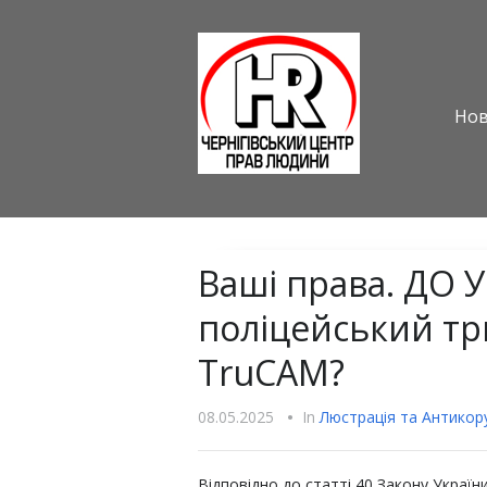
Но
Ваші права. ДО 
поліцейський тр
TruCAM?
08.05.2025
•
In
Люстрацiя та Антикору
Відповідно до статті 40 Закону Україн