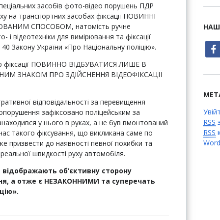
спеціальних засобів фото-відео порушень ПДР
ху на транспортних засобах фіксації ПОВИННІ
ВАНИМ СПОСОБОМ, натомість ручне
НАШ
 і відеотехніки для вимірювання та фіксації
face
 40 Закону України «Про Національну поліцію».
олю фіксації ПОВИННО ВІДБУВАТИСЯ ЛИШЕ В
ДНИМ ЗНАКОМ ПРО ЗДІЙСНЕННЯ ВІДЕОФІКСАЦІЇ
МЕТ
стративної відповідальності за перевищення
Увій
вопорушення зафіксовано поліцейським за
RSS
з
знаходився у нього в руках, а не був вмонтований
RSS
к
д час такого фіксування, що викликана саме по
Word
же призвести до наявності певної похибки та
реальної швидкості руху автомобіля.
е відображають об’єктивну сторону
я, а отже є НЕЗАКОННИМИ та суперечать
іцію».