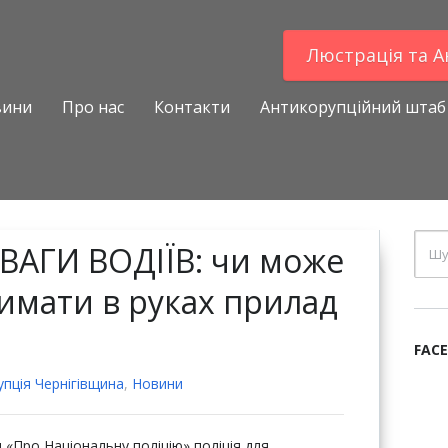
Люстрацiя та 
вини
Про нас
Контакти
Антикорупційний штаб
УВАГИ ВОДІЇВ: чи може
имати в руках прилад
FAC
пцiя Чернігівщина
,
Новини
и «Про Національну поліцію» поліція для