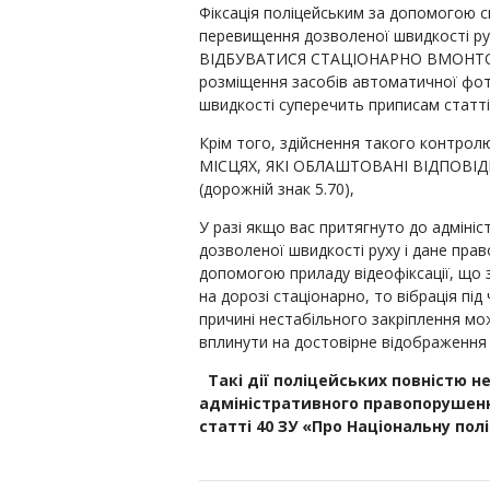
Фіксація поліцейським за допомогою 
перевищення дозволеної швидкості ру
ВІДБУВАТИСЯ СТАЦІОНАРНО ВМОНТО
розміщення засобів автоматичної фото-
швидкості суперечить приписам статті
Крім того, здійснення такого контр
МІСЦЯХ, ЯКІ ОБЛАШТОВАНІ ВІДПОВІ
(дорожній знак 5.70),
У разі якщо вас притягнуто до адміні
дозволеної швидкості руху і дане пра
допомогою приладу відеофіксації, що 
на дорозі стаціонарно, то вібрація пі
причині нестабільного закріплення мо
вплинути на достовірне відображення 
Такі дії поліцейських повністю н
адміністративного правопорушенн
статті 40 ЗУ «Про Національну пол