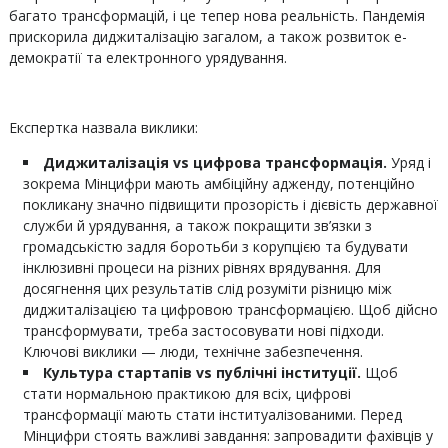
багато трансформацій, і це тепер нова реальність. Пандемія
прискорила диджиталізацію загалом, а також розвиток е-
демократії та електронного урядування.
Експертка назвала виклики:
Диджиталізація
vs
цифрова трансформація.
Уряд і
зокрема Мінцифри мають амбіційну адженду, потенційно
покликану значно підвищити прозорість і дієвість державної
служби й урядування, а також покращити зв’язки з
громадськістю задля боротьби з корупцією та будувати
інклюзивні процеси на різних рівнях врядування. Для
досягнення цих результатів слід розуміти різницю між
диджиталізацією та цифровою трансформацією. Щоб дійсно
трансформувати, треба застосовувати нові підходи.
Ключові виклики — люди, технічне забезпечення.
Культура стартапів
vs
публічні інституції.
Щоб
стати нормальною практикою для всіх, цифрові
трансформації мають стати інституалізованими. Перед
Мінцифри стоять важливі завдання: запровадити фахівців у