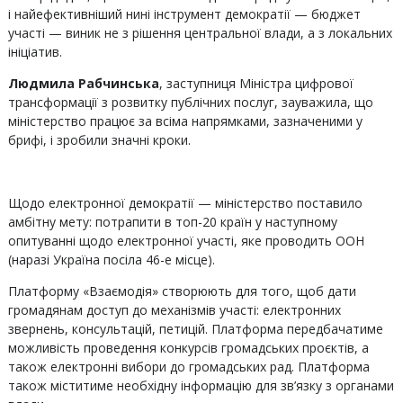
і найефективніший нині інструмент демократії — бюджет
участі — виник не з рішення центральної влади, а з локальних
ініціатив.
Людмила Рабчинська
, заступниця Міністра цифрової
трансформації з розвитку публічних послуг, зауважила, що
міністерство працює за всіма напрямками, зазначеними у
брифі, і зробили значні кроки.
Щодо електронної демократії — міністерство поставило
амбітну мету: потрапити в топ-20 країн у наступному
опитуванні щодо електронної участі, яке проводить ООН
(наразі Україна посіла 46-е місце).
Платформу «Взаємодія» створюють для того, щоб дати
громадянам доступ до механізмів участі: електронних
звернень, консультацій, петицій. Платформа передбачатиме
можливість проведення конкурсів громадських проєктів, а
також електронні вибори до громадських рад. Платформа
також міститиме необхідну інформацію для зв’язку з органами