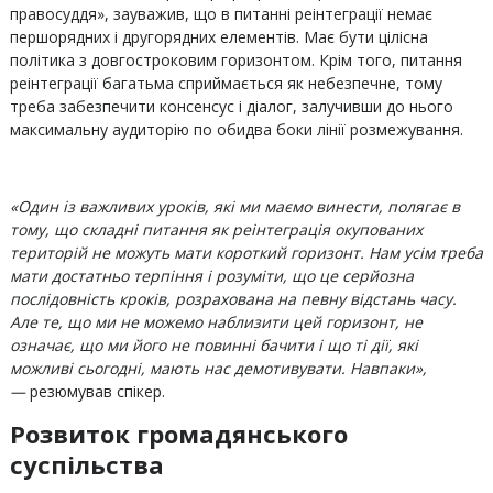
правосуддя», зауважив, що в питанні реінтеграції немає
першорядних і другорядних елементів. Має бути цілісна
політика з довгостроковим горизонтом. Крім того, питання
реінтеграції багатьма сприймається як небезпечне, тому
треба забезпечити консенсус і діалог, залучивши до нього
максимальну аудиторію по обидва боки лінії розмежування.
«Один із важливих уроків, які ми маємо винести, полягає в
тому, що складні питання як реінтеграція окупованих
територій не можуть мати короткий горизонт. Нам усім треба
мати достатньо терпіння і розуміти, що це серйозна
послідовність кроків, розрахована на певну відстань часу.
Але те, що ми не можемо наблизити цей горизонт, не
означає, що ми його не повинні бачити і що ті дії, які
можливі сьогодні, мають нас демотивувати. Навпаки»,
—
резюмував спікер.
Розвиток громадянського
суспільства