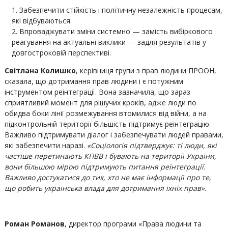
Забезпечити стійкість і політичну незалежність процесам,
які відбуваються.
Впроваджувати зміни системно — замість вибіркового
реагування на актуальні виклики — задля результатів у
довгостроковій перспективі.
Світлана Колишко
, керівниця групи з прав людини ПРООН,
сказала, що дотримання прав людини і є потужним
інструментом реінтеграції. Вона зазначила, що зараз
сприятливий момент для рішучих кроків, адже люди по
обидва боки лінії розмежування втомилися від війни, а на
підконтрольній території більшість підтримує реінтеграцію.
Важливо підтримувати діалог і забезпечувати людей правами,
які забезпечити наразі.
«Соціологія підтверджує: ті люди, які
частіше перетинають КПВВ і бувають на території України,
вони більшою мірою підтримують питання реінтеграції.
Важливо достукатися до тих, хто не має інформації про те,
що робить українська влада для дотримання їхніх прав»
.
Роман Романов
, директор програми «Права людини та