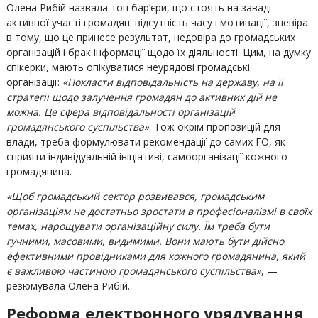
Олена Рибій назвала топ бар’єри, що стоять на заваді
активної участі громадян: відсутність часу і мотивації, зневіра
в тому, що це принесе результат, недовіра до громадських
організацій і брак інформації щодо їх діяльності. Цим, на думку
спікерки, мають опікуватися неурядові громадські
організації:
«Покласти відповідальність на державу, на її
стратегії щодо залучення громадян до активних дій не
можна. Це сфера відповідальності організацій
громадянського суспільства»
. Тож окрім пропозицій для
влади, треба формулювати рекомендації до самих ГО, як
сприяти індивідуальній ініціативі, самоорганізації кожного
громадянина.
«Щоб громадський сектор розвивався, громадським
організаціям не достатньо зростати в професіоналізмі в своїх
темах, нарощувати організаційну силу. Їм треба бути
гучними, масовими, видимими. Вони мають бути дійсно
ефективними провідниками для кожного громадянина, який
є важливою частиною громадянського суспільства»
, —
резюмувала Олена Рибій.
Реформа електронного урядування