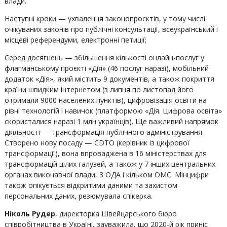
влади.
Наступні кроки — ухвалення законопроєктів, у тому числі
очікуваних законів про публічні консультації, всеукраїнський і
місцеві референдуми, електронні петиції;
Серед досягнень — збільшення кількості онлайн-послуг у
флагманському проєкті «Дія» (46 послуг наразі), мобільний
додаток «Дія», який містить 9 документів, а також покриття
країни швидким інтернетом (з липня по листопад його
отримали 9000 населених пунктів), цифровізація освіти на
рівні технологій і навичок (платформою «Дія. Цифрова освіта»
скористалися наразі 1 млн українців). Ще важливий напрямок
діяльності — трансформація публічного адміністрування.
Створено нову посаду — CDTO (керівник із цифрової
трансформації), вона впроваджена в 16 міністерствах для
трансформацій цілих галузей, а також у 7 інших центральних
органах виконавчої влади, 3 ОДА і кільком ОМС. Мінцифри
також опікується відкритими даними та захистом
персональних даних, резюмувала спікерка.
Ніколь Рудер
, директорка Швейцарського бюро
співробітництва в Україні, зауважила, що 2020-й рік приніс