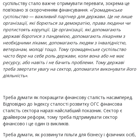
суспільству стало важче отримувати переваги, зокрема це
пов’язано зі скороченням фінансування.
«Громадянське
суспільство — важливий партнер для держави.
Це не лише
організації, які борються за демократію, права людини чи
протистоять корупції. Це організації, які допомагають
державі боротися з пандемією, допомагають лікарням з
необхідними ліками, допомагають людям з інвалідністю,
ветеранам, молоді тощо. Тому громадянське суспільство
часто бере на себе роль держави, коли вона або не має
ресурсу, або навіть і не бачить проблеми. Тому державі
треба звертати увагу на сектор, допомагати виконувати його
діяльність»
.
Треба думати як покращити фінансову сталість насамперед.
Відповідно до Індексу сталості розвитку ОГС фінансова
сталість сектора наразі найслабший показник. Сектор є
драйвером реформ, тому треба підтримувати сектор
фінансово і це один із викликів.
Треба думати, як розвинути пільги для бізнесу і фізичних осіб,