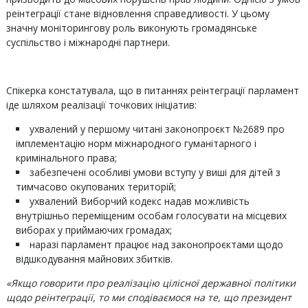
реінтеграції стане відновлення справедливості. У цьому
значну моніторингову роль виконують громадянське
суспільство і міжнародні партнери.
Спікерка констатувала, що в питаннях реінтеграції парламент
іде шляхом реалізації точкових ініціатив:
ухвалений у першому читані законопроєкт №2689 про
імплементацію норм міжнародного гуманітарного і
кримінального права;
забезпечені особливі умови вступу у виші для дітей з
тимчасово окупованих територій;
ухвалений Виборчий кодекс надав можливість
внутрішньо переміщеним особам голосувати на місцевих
виборах у приймаючих громадах;
наразі парламент працює над законопроєктами щодо
відшкодування майнових збитків.
«Якщо говорити про реалізацію цілісної державної політики
щодо реінтеграції, то ми сподіваємося на те, що президент