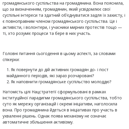
громадянського суспільства на громадянина. Вона пояснила,
що за визначенням, громадянин, який усвідомлює свої
суспільні інтереси та здатний об’єднуватися задля їх захисту, і
є повноправним членом громадянського суспільства. Це і
активісти, і волонтери, і учасники мирних протестів тощо —
ті, хто розуміє процеси та бере в них участь.
Головні питання сьогодення в цьому аспекті, за словами
спікерки:
Як повернути до дій активних громадян до- і пост
майданного періодів, які зараз розчаровані?
Як наповнити громадянське суспільство молоддю?
Натомість цілі Нацстратегії сформульовані в рамках
інституційної парадигми громадянського суспільства, тобто
суто як мережу організацій і окремі ініціативи, наголосила
вона. Про громадянина йдеться в ініціативах про участь в
ухваленні рішень. Однак поява механізму не означає
автоматичне збільшення активізму.