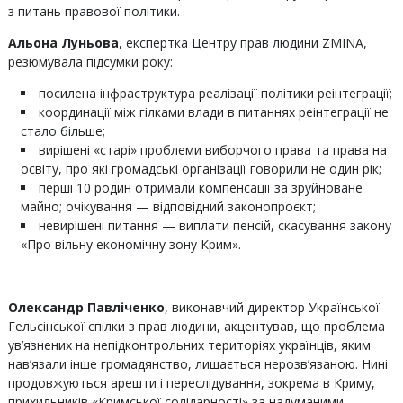
з питань правової політики.
Альона Луньова
, експертка Центру прав людини ZMINA,
резюмувала підсумки року:
посилена інфраструктура реалізації політики реінтеграції;
координації між гілками влади в питаннях реінтеграції не
стало більше;
вирішені «старі» проблеми виборчого права та права на
освіту, про які громадські організації говорили не один рік;
перші 10 родин отримали компенсації за зруйноване
майно; очікування — відповідний законопроєкт;
невирішені питання — виплати пенсій, скасування закону
«Про вільну економічну зону Крим».
Олександр Павліченко
, виконавчий директор Української
Гельсінської спілки з прав людини, акцентував, що проблема
ув’язнених на непідконтрольних територіях українців, яким
нав’язали інше громадянство, лишається нерозв’язаною. Нині
продовжуються арешти і переслідування, зокрема в Криму,
прихильників «Кримської солідарності» за надуманими