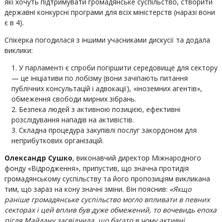
які хочуть підтримувати громадянське суспільство, створити
державні конкурсні програми для всіх міністерств (наразі вони
є в 4).
Спікерка погодилася з іншими учасниками дискусії та додала
виклики:
У парламенті є спроби погіршити середовище для сектору
— це ініціативи по лобізму (вони зачіпають питання
публічних консультацій і адвокації), «іноземних агентів»,
обмеження свободи мирних зібрань.
Безпека людей з активною позицією, ефективні
розслідування нападів на активістів.
Складна процедура закупівлі послуг закордоном для
неприбуткових організацій.
Олександр Сушко
, виконавчий директор Міжнародного
фонду «Відродження», припустив, що значна протидія
громадянському суспільству та його пропозиціям викликана
тим, що зараз на кону значні зміни. Він пояснив:
«Якщо
раніше громадянське суспільство могло впливати в певних
секторах і цей вплив був дуже обмежений, то вочевидь епоха
після Майдану засвідчила, що багато в чому активні