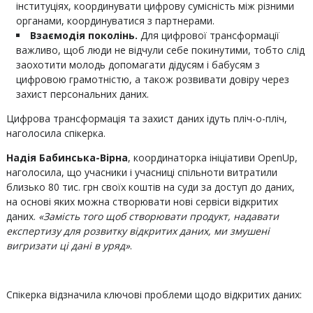
інституціях, координувати цифрову сумісність між різними
органами, координуватися з партнерами.
Взаємодія поколінь.
Для цифрової трансформації
важливо, щоб люди не відчули себе покинутими, тобто слід
заохотити молодь допомагати дідусям і бабусям з
цифровою грамотністю, а також розвивати довіру через
захист персональних даних.
Цифрова трансформація та захист даних ідуть пліч-о-пліч,
наголосила спікерка.
Надія Бабинська-Вірна
, координаторка ініціативи OpenUp,
наголосила, що учасники і учасниці спільноти витратили
близько 80 тис. грн своїх коштів на суди за доступ до даних,
на основі яких можна створювати нові сервіси відкритих
даних.
«Замість того щоб створювати продукт, надавати
експертизу для розвитку відкритих даних, ми змушені
вигризати ці дані в уряд»
.
Спікерка відзначила ключові проблеми щодо відкритих даних: