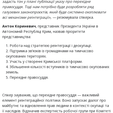
задасть тон у плані публікації указу про перехідне
правосуддя. Тоді нам потрібно буде розробляти ряд
галузевих законопроєктів, який буде системно охоплювати
всі механізми реінтеграції», —
резюмувала спікерка.
Антон Кориневич
, представник Президента України в
Автономній Республіці Крим, назвав пріоритети
представництва:
Робота над стратегією реінтеграції і деокупації.
Підтримка зв’язків із громадянами на тимчасово
окупованих територіях.
Участь у створенні Кримської платформи.
Збільшення кількості вступників із тимчасово окупованих
земель.
Перехідне правосуддя.
Спікер зауважив, що перехідне правосуддя — важливий
елемент реінтеграційної політики. Воно запускає діалог про
майбутнє та відновлення прав людини в контексті окупації та
її наслідків. Відзначив експертність робочої групи при Комітеті