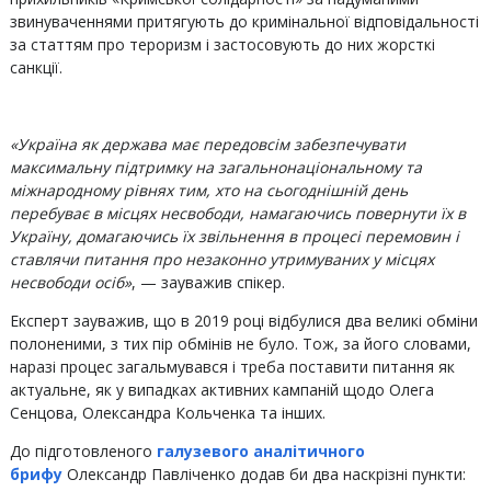
звинуваченнями притягують до кримінальної відповідальності
за статтям про тероризм і застосовують до них жорсткі
санкції.
«Україна як держава має передовсім забезпечувати
максимальну підтримку на загальнонаціональному та
міжнародному рівнях тим, хто на сьогоднішній день
перебуває в місцях несвободи, намагаючись повернути їх в
Україну, домагаючись їх звільнення в процесі перемовин і
ставлячи питання про незаконно утримуваних у місцях
несвободи осіб»
, — зауважив спікер.
Експерт зауважив, що в 2019 році відбулися два великі обміни
полоненими, з тих пір обмінів не було. Тож, за його словами,
наразі процес загальмувався і треба поставити питання як
актуальне, як у випадках активних кампаній щодо Олега
Сенцова, Олександра Кольченка та інших.
До підготовленого
галузевого аналітичного
брифу
Олександр Павліченко додав би два наскрізні пункти: