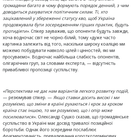
громадяни багато в чому формують порядок денний, з чим
доводиться рахуватися політичним силам. Ті, хто
зацікавлений у збереженні статусу кво, щоб Україна
продовжувала бути зосередженням гірших практик, будуть
протидіяти»
. Спікер зауважив, що опоненти будуть завжди,
хоча водночас світ не чорно-білий, тому «дуже часто
картинка залежить від того, наскільки широку коаліцію ми
можемо побудувати навколо цілей і цінностей, які ми
просуваємо». Водночас найбільша слабкість опонентів,
олігархічних груп, за словами експерта, — відсутність
привабливої пропозиції суспільству.
«Перспектива не дає нам варіантів легкого розвитку подій
,
— резюмував спікер. —
Якщо ставки досить високі і ми
розуміємо, що зміни в країні рухаються і крок за кроком
країна стає іншою, то ми розуміємо, що і опір може
посилюватися».
Олександр Сушко сказав, що громадянське
суспільство в Україні має досвід тривалої позиційної
боротьби. Однак його зсередини послаблює
фрагментованість, превалювання короткотермінових