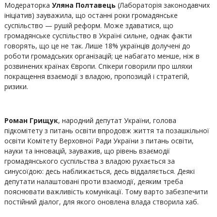
Модераторка
Уляна Полтавець
(Лабораторія законодавчих
ініціатив) зауважила, що останні роки громадянське
суспільство — рушій реформ. Може здаватися, що
громадянське суспільство в Україні сильне, однак факти
говорять, що це не так. Лише 18% українців долучені до
роботи громадських організацій; це набагато менше, ніж в
розвинених країнах Європи. Спікери говорили про шляхи
покращення взаємодії з владою, пропозицій і стратегій,
ризики.
Роман Грищук
, народний депутат України, голова
підкомітету з питань освіти впродовж життя та позашкільної
освіти Комітету Верховної Ради України з питань освіти,
науки та інновацій, зауважив, що рівень взаємодії
громадянського суспільства з владою рухається за
синусоїдою: десь наближається, десь віддаляється. Деякі
депутати налаштовані проти взаємодії, деяким треба
пояснювати важливість комунікації. Тому варто забезпечити
постійний діалог, для якого оновлена влада створила хаб.