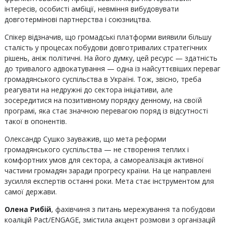
інтересів, особисті амбіції, невміння вибудовувати
довготермінові партнерства і союзництва.
Спікер відзначив, що громадські платформи виявили більшу
сталість у процесах побудови довготривалих стратегічних
рішень, аніж політичні. На його думку, цей ресурс — здатність
до тривалого адвокатування — одна із найсуттєвіших переваг
громадянського суспільства в Україні. Тож, звісно, треба
реагувати на недружні до сектора ініціативи, але
зосередитися на позитивному порядку денному, на своїй
програмі, яка стає значною перевагою поряд із відсутності
такої в опонентів.
Олександр Сушко зауважив, що мета реформи
громадянського суспільства — не створення теплих і
комфортних умов для сектора, а самореалізація активної
частини громадян заради прогресу країни. На це направлені
зусилля експертів останні роки. Мета стає інструментом для
самої держави.
Олена Рибій
, фахівчиня з питань мережування та побудови
коаліцій Pact/ENGAGE, змістила акцент розмови з організацій