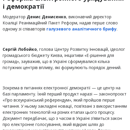
і демократії
Модератор
Денис Денисенко
, виконавчий директор
Коаліції Реанімаційний Пакет Реформ, надав перше слово
одному зі співавторів
галузевого аналітичного брифу
.
Сергій Лобойко
, голова Центру Розвитку Інновацій, ідеолог
громадського бюджету Києва, ініціативи «Е-рішення для
громад», зауважив, що в Україні сформувалися кілька
потужних центрів впливу, які формулюють порядок денний.
Зокрема в питаннях електронної демократії — це центр на
базі парламенту. Їхній перший продукт наразі — законопроєкт
«Про всеукраїнський референдум», який пройшов перше
читання. У ньому закладені новації, пов’язані з використанням
електронних технологій на різних етапах цього процесу.
Документ передбачає, що з часом в Україні з’явиться закон
про електронне голосування, який відкриє шлях до