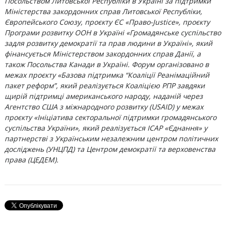
Посольством Литовської Республіки в Україні за підтримки
Міністерства закордонних справ Литовської Республіки,
Європейського Союзу, проєкту ЄС «Право-Justice», проєкту
Програми розвитку ООН в Україні «Громадянське суспільство
задля розвитку демократії та прав людини в Україні», який
фінансується Міністерством закордонних справ Данії, а
також Посольства Канади в Україні. Форум організовано в
межах проєкту «Базова підтримка “Коаліції Реанімаційний
пакет реформ”, який реалізується Коаліцією РПР завдяки
щирій підтримці американського народу, наданій через
Агентство США з міжнародного розвитку (USAID) у межах
проєкту «Ініціатива секторальної підтримки громадянського
суспільства України», який реалізується ІСАР «Єднання» у
партнерстві з Українським незалежним центром політичних
досліджень (УНЦПД) та Центром демократії та верховенства
права (ЦЕДЕМ).