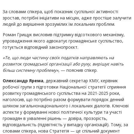
За словами спікера, щоб показник суспільної активності
зростав, потрібні ініціативи на місцях, адже простіше залучити
людей до вирішення зрозумілих їм локальних проблем.
Роман Грищук висловив підтримку відсоткового механізму,
упровадження якого адвокатує громадянське суспільство,
готується відповідний законопроєкт.
«Те, що люди частину своїх податків направляють на
розвиток громадської організації або руху, вирішує навіть
більш системну проблему»
, — пояснив спікер.
Олександр Ярема
, державний секретар КМУ, керівник
робочої групи з підготовки Національної стратегії сприяння
розвитку громадянського суспільства на 2021-2025 роки,
наголосив, що потрібно разом формувати порядок денний
шляхом загальнонаціонального і локальних діалогів. Ключові
аспекти у формуванні нової політичної культури та участі
громадян в ухваленні рішень — довіра, прозорість,
відповідальність (підзвітність у випадку організацій). Тому, за
словами спікера, нова Стратегія — це спільний документ