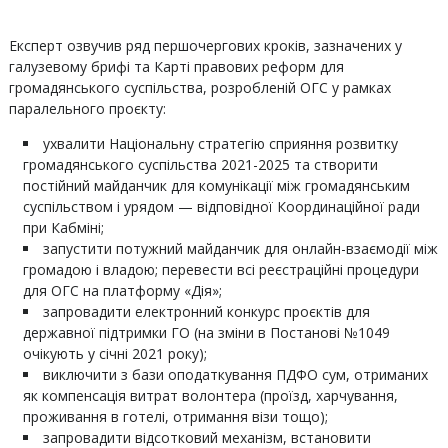
Експерт озвучив ряд першочергових кроків, зазначених у
галузевому брифі та Карті правових реформ для
громадянського суспільства, розробленій ОГС у рамках
паралельного проєкту:
ухвалити Національну стратегію сприяння розвитку
громадянського суспільства 2021-2025 та створити
постійний майданчик для комунікації між громадянським
суспільством і урядом — відповідної Координаційної ради
при Кабміні;
запустити потужний майданчик для онлайн-взаємодії між
громадою і владою; перевести всі реєстраційні процедури
для ОГС на платформу «Дія»;
запровадити електронний конкурс проєктів для
державної підтримки ГО (на зміни в Постанові №1049
очікують у січні 2021 року);
виключити з бази оподаткування ПДФО сум, отриманих
як компенсація витрат волонтера (проїзд, харчування,
проживання в готелі, отримання візи тощо);
запровадити відсотковий механізм, встановити