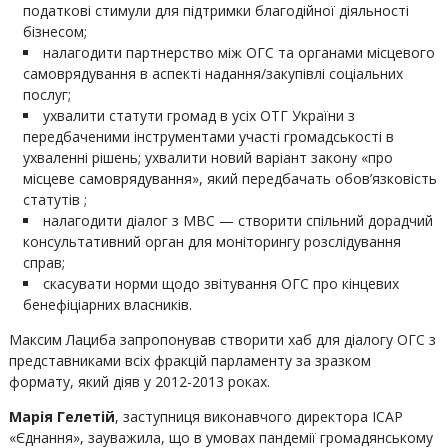
податкові стимули для підтримки благодійної діяльності
бізнесом;
налагодити партнерство між ОГС та органами місцевого
самоврядування в аспекті надання/закупівлі соціальних
послуг;
ухвалити статути громад в усіх ОТГ України з
передбаченими інструментами участі громадськості в
ухваленні рішень; ухвалити новий варіант закону «про
місцеве самоврядування», який передбачать обов’язковість
статутів ;
налагодити діалог з МВС — створити спільний дорадчий
консультативний орган для моніторингу розслідування
справ;
скасувати норми щодо звітування ОГС про кінцевих
бенефіціарних власників.
Максим Лациба запропонував створити хаб для діалогу ОГС з
представниками всіх фракцій парламенту за зразком
формату, який діяв у 2012-2013 роках.
Марія Гелетій
, заступниця виконавчого директора ІСАР
«Єднання», зауважила, що в умовах пандемії громадянському