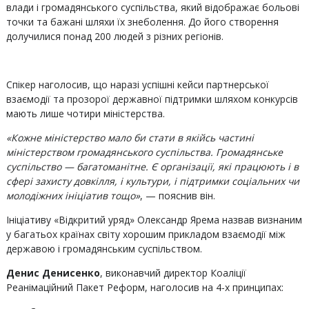
влади і громадянського суспільства, який відображає больові
точки та бажані шляхи їх знеболення. До його створення
долучилися понад 200 людей з різних регіонів.
Спікер наголосив, що наразі успішні кейси партнерської
взаємодії та прозорої державної підтримки шляхом конкурсів
мають лише чотири міністерства.
«Кожне міністерство мало би стати в якійсь частині
міністерством громадянського суспільства. Громадянське
суспільство — багатоманітне. Є організації, які працюють і в
сфері захисту довкілля, і культури, і підтримки соціальних чи
молодіжних ініціатив тощо»
, — пояснив він.
Ініціативу «Відкритий уряд» Олександр Ярема назвав визнаним
у багатьох країнах світу хорошим прикладом взаємодії між
державою і громадянським суспільством.
Денис Денисенко
, виконавчий директор Коаліції
Реанімаційний Пакет Реформ, наголосив на 4-х принципах: