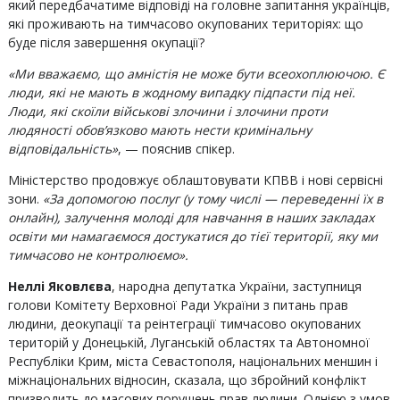
який передбачатиме відповіді на головне запитання українців,
які проживають на тимчасово окупованих територіях: що
буде після завершення окупації?
«Ми вважаємо, що амністія не може бути всеохоплюючою. Є
люди, які не мають в жодному випадку підпасти під неї.
Люди, які скоїли військові злочини і злочини проти
людяності обов’язково мають нести кримінальну
відповідальність»
, — пояснив спікер.
Міністерство продовжує облаштовувати КПВВ і нові сервісні
зони.
«За допомогою послуг (у тому числі — переведенні їх в
онлайн), залучення молоді для навчання в наших закладах
освіти ми намагаємося достукатися до тієї території, яку ми
тимчасово не контролюємо».
Неллі Яковлєва
, народна депутатка України, заступниця
голови Комітету Верховної Ради України з питань прав
людини, деокупації та реінтеграції тимчасово окупованих
територій у Донецькій, Луганській областях та Автономної
Республіки Крим, міста Севастополя, національних меншин і
міжнаціональних відносин, сказала, що збройний конфлікт
призводить до масових порушень прав людини. Однією з умов