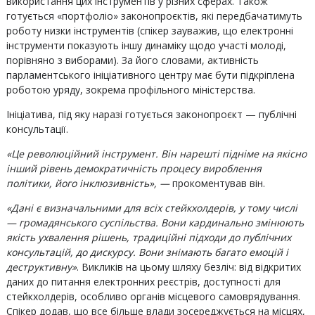
використання цих інструментів у різних сферах. Також
готується «портфоліо» законопроєктів, які передбачатимуть
роботу низки інструментів (спікер зауважив, що електронні
інструменти показують іншу динаміку щодо участі молоді,
порівняно з виборами). За його словами, активність
парламентського ініціативного центру має бути підкріплена
роботою уряду, зокрема профільного міністерства.
Ініціатива, під яку наразі готується законопроєкт — публічні
консультації.
«Це революційний інструмент. Він нарешті підніме на якісно
інший рівень демократичність процесу вироблення
політики, його інклюзивність», —
прокоментував він.
«Дані є визначальними для всіх стейкхолдерів, у тому числі
— громадянського суспільства. Вони кардинально змінюють
якість ухвалення рішень, традиційні підходи до публічних
консультацій, до дискурсу. Вони знімають багато емоцій і
деструктивну»
. Викликів на цьому шляху безліч: від відкритих
даних до питання електронних реєстрів, доступності для
стейкхолдерів, особливо органів місцевого самоврядування.
Спікер додав, що все більше влади зосереджується на місцях,