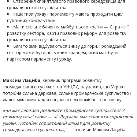
Створення сприятливого правового середовища для
громадянського суспільства.
Ініціативи уряду і парламенту мають проходити цикл
публічних консультацій.
Мати спільне бачення майбутнього країни — Стратегії
розвитку сектора, Карти правових реформ для розвитку
громадянського суспільства.
Багато змін відбуваються знизу до гори. Громадський
сектор може бути потужним гравцем, який має бути
партнером парламенту і уряду.
Максим Лациба
, керівник програми розвитку
громадянського суспільства УНЦПД, зауважив, що Україні
потрібна сильна держава, сильне громадянське суспільство і
діалог між ними задля соціально-економічного розвитку.
«Чи має держава розвивати громадянське суспільство? У
прямому сенсі слова — ні. Держава має створити сприятливі
умови. Потрібен сприятливий клімат для розвитку
громадянського суспільства»
, — зазначив Максим Лациба.