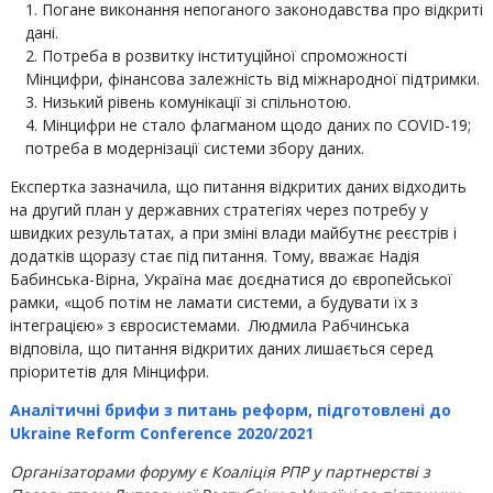
Погане виконання непоганого законодавства про відкриті
дані.
Потреба в розвитку інституційної спроможності
Мінцифри, фінансова залежність від міжнародної підтримки.
Низький рівень комунікації зі спільнотою.
Мінцифри не стало флагманом щодо даних по COVID-19;
потреба в модернізації системи збору даних.
Експертка зазначила, що питання відкритих даних відходить
на другий план у державних стратегіях через потребу у
швидких результатах, а при зміні влади майбутнє реєстрів і
додатків щоразу стає під питання. Тому, вважає Надія
Бабинська-Вірна, Україна має доєднатися до європейської
рамки, «щоб потім не ламати системи, а будувати їх з
інтеграцією» з євросистемами. Людмила Рабчинська
відповіла, що питання відкритих даних лишається серед
пріоритетів для Мінцифри.
Аналітичні брифи з питань реформ, підготовлені до
Ukraine Reform Conference 2020/2021
Організаторами форуму є Коаліція РПР у партнерстві з