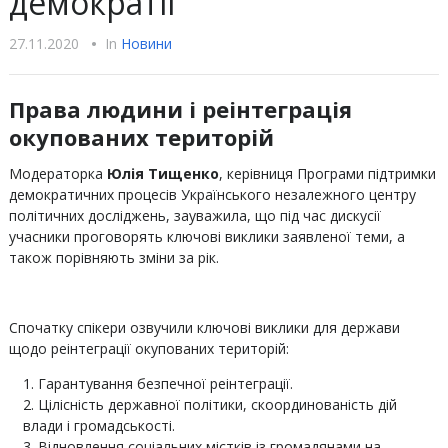
демократії
27.11.2020
•
In
Новини
Права людини і реінтеграція
окупованих територій
Модераторка
Юлія Тищенко
, керівниця Програми підтримки
демократичних процесів Українського незалежного центру
політичних досліджень, зауважила, що під час дискусії
учасники проговорять ключові виклики заявленої теми, а
також порівняють зміни за рік.
Спочатку спікери озвучили ключові виклики для держави
щодо реінтеграції окупованих територій:
Гарантування безпечної реінтеграції.
Цілісність державної політики, скоординованість дій
влади і громадськості.
Відновлення соціальних містків із громадянами на