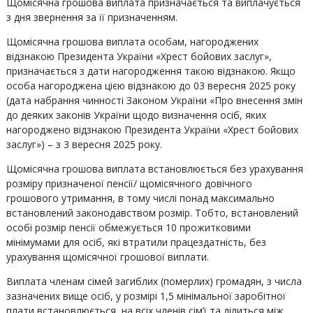
Щомісячна грошова виплата призначається та виплачується
з дня звернення за її призначенням.
Щомісячна грошова виплата особам, нагороджених
відзнакою Президента України «Хрест бойових заслуг»,
призначається з дати нагородження такою відзнакою. Якщо
особа нагороджена цією відзнакою до 03 вересня 2025 року
(дата набрання чинності Законом України «Про внесення змін
до деяких законів України щодо визначення осіб, яких
нагороджено відзнакою Президента України «Хрест бойових
заслуг») – з 3 вересня 2025 року.
Щомісячна грошова виплата встановлюється без урахування
розміру призначеної пенсії/ щомісячного довічного
грошового утримання, в тому числі понад максимально
встановлений законодавством розмір. Тобто, встановлений
особі розмір пенсії обмежується 10 прожитковими
мінімумами для осіб, які втратили працездатність, без
урахування щомісячної грошової виплати.
Виплата членам сімей загиблих (померлих) громадян, з числа
зазначених вище осіб, у розмірі 1,5 мінімальної заробітної
плати встановлюється на всіх членів сім’ї та ділиться між