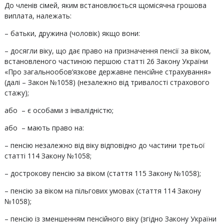
До членів сімей, яким встановлюється щомісячна грошова
виплата, належать:
– батьки, дружина (чоловік) якщо вони:
– досягли віку, що дає право на призначення пенсії за віком,
встановленого частиною першою статті 26 Закону України
«Про загальнообов’язкове державне пенсійне страхування»
(далі – Закон №1058) (незалежно від тривалості страхового
стажу);
або – є особами з інвалідністю;
або – мають право на:
– пенсію незалежно від віку відповідно до частини третьої
статті 114 Закону №1058;
– дострокову пенсію за віком (стаття 115 Закону №1058);
– пенсію за віком на пільгових умовах (стаття 114 Закону
№1058);
– пенсію із зменшенням пенсійного віку (згідно Закону України