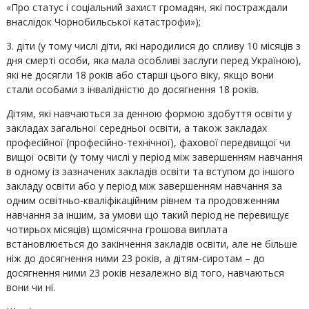
«Про статус і соціальний захист громадян, які постраждали
внаслідок Чорнобильської катастрофи»);
3. діти (у тому числі діти, які народилися до спливу 10 місяців з
дня смерті особи, яка мала особливі заслуги перед Україною),
які не досягли 18 років або старші цього віку, якщо вони
стали особами з інвалідністю до досягнення 18 років.
Дітям, які навчаються за денною формою здобуття освіти у
закладах загальної середньої освіти, а також закладах
професійної (професійно-технічної), фахової передвищої чи
вищої освіти (у тому числі у період між завершенням навчання
в одному із зазначених закладів освіти та вступом до іншого
закладу освіти або у період між завершенням навчання за
одним освітньо-кваліфікаційним рівнем та продовженням
навчання за іншим, за умови що такий період не перевищує
чотирьох місяців) щомісячна грошова виплата
встановлюється до закінчення закладів освіти, але не більше
ніж до досягнення ними 23 років, а дітям-сиротам – до
досягнення ними 23 років незалежно від того, навчаються
вони чи ні.