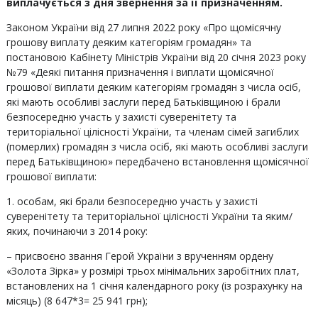
виплачується з дня звернення за її призначенням.
Законом України від 27 липня 2022 року «Про щомісячну
грошову виплату деяким категоріям громадян» та
постановою Кабінету Міністрів України від 20 січня 2023 року
№79 «Деякі питання призначення і виплати щомісячної
грошової виплати деяким категоріям громадян з числа осіб,
які мають особливі заслуги перед Батьківщиною і брали
безпосередню участь у захисті суверенітету та
територіальної цілісності України, та членам сімей загиблих
(померлих) громадян з числа осіб, які мають особливі заслуги
перед Батьківщиною» передбачено встановлення щомісячної
грошової виплати:
1. особам, які брали безпосередню участь у захисті
суверенітету та територіальної цілісності України та яким/
яких, починаючи з 2014 року:
– присвоєно звання Герой України з врученням ордену
«Золота Зірка» у розмірі трьох мінімальних заробітних плат,
встановлених на 1 січня календарного року (із розрахунку на
місяць) (8 647*3= 25 941 грн);