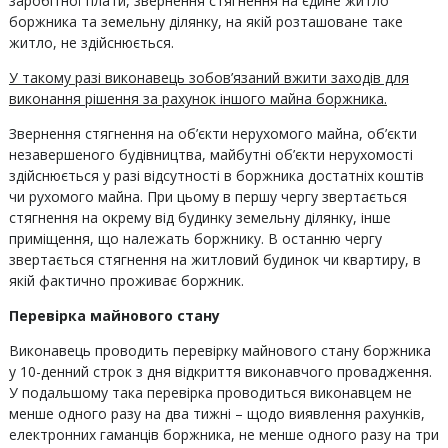
заробітної плати, звернення стягнення на єдине житло
боржника та земельну ділянку, на якій розташоване таке
житло, не здійснюється.
У такому разі виконавець зобов’язаний вжити заходів для
виконання рішення за рахунок іншого майна боржника.
Звернення стягнення на об’єкти нерухомого майна, об’єкти
незавершеного будівництва, майбутні об’єкти нерухомості
здійснюється у разі відсутності в боржника достатніх коштів
чи рухомого майна. При цьому в першу чергу звертається
стягнення на окрему від будинку земельну ділянку, інше
приміщення, що належать боржнику. В останню чергу
звертається стягнення на житловий будинок чи квартиру, в
якій фактично проживає боржник.
Перевірка майнового стану
Виконавець проводить перевірку майнового стану боржника
у 10-денний строк з дня відкриття виконавчого провадження.
У подальшому така перевірка проводиться виконавцем не
менше одного разу на два тижні – щодо виявлення рахунків,
електронних гаманців боржника, не менше одного разу на три