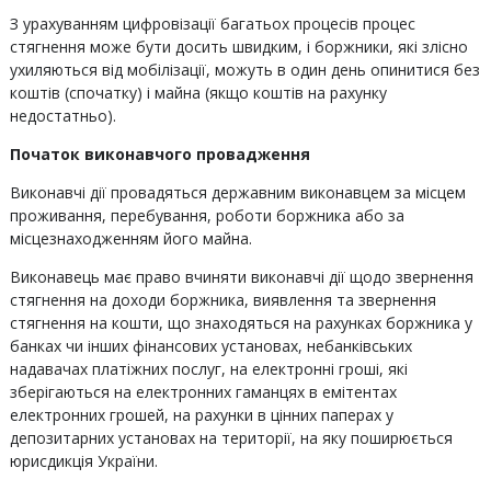
З урахуванням цифровізації багатьох процесів процес
стягнення може бути досить швидким, і боржники, які злісно
ухиляються від мобілізації, можуть в один день опинитися без
коштів (спочатку) і майна (якщо коштів на рахунку
недостатньо).
Початок виконавчого провадження
Виконавчі дії провадяться державним виконавцем за місцем
проживання, перебування, роботи боржника або за
місцезнаходженням його майна.
Виконавець має право вчиняти виконавчі дії щодо звернення
стягнення на доходи боржника, виявлення та звернення
стягнення на кошти, що знаходяться на рахунках боржника у
банках чи інших фінансових установах, небанківських
надавачах платіжних послуг, на електронні гроші, які
зберігаються на електронних гаманцях в емітентах
електронних грошей, на рахунки в цінних паперах у
депозитарних установах на території, на яку поширюється
юрисдикція України.