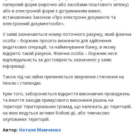
паперовій формі (нарочно або засобами поштового зв’язку)
або в електронній формі з дотриманням вимог,
встановлених Законом «Про електронні документи та
електронний документообіг».
У заяві зазначаються номер поточного рахунку, який фізична
особа – боржник просить визначити для здійснення
видаткових операцій, та найменування банку, в якому
відкрито такий рахунок. Фізична особа – боржник несе
відповідальність за достовірність зазначеної у заяві
інформації.
Також під час війни припиняється звернення стягнення на
пенсію і стипендію.
Крім того, забороняється відкриття виконавчих проваджень
та вжиття заходів примусового виконання рішень на
території територіальних громад, що належать до територій,
на яких ведуться активні бойові дії, або тимчасово
окупованих територій.
Автор:
Наталя Мамченко