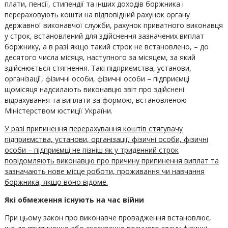
плати, пенсії, стипендії та інших доходів боржника і
перераховують кошти на відповідний рахунок органу
державної виконавчої служби, рахунок приватного виконавця
у строк, встановлений для здійснення зазначених виплат
боржнику, а в разі якщо такий строк не встановлено, – до
десятого числа місяця, наступного за місяцем, за який
здійснюється стягнення. Такі підприємства, установи,
організації, фізичні особи, фізичні особи – підприємці
щомісяця надсилають виконавцю звіт про здійснені
відрахування та виплати за формою, встановленою
Міністерством юстиції України.
У разі припинення перерахування коштів стягувачу
підприємства, установи, організації, фізичні особи, фізичні
особи – підприємці не пізніш як у триденний строк
повідомляють виконавцю про причину припинення виплат та
зазначають нове місце роботи, проживання чи навчання
боржника, якщо воно відоме.
Які обмеження існують на час війни
При цьому закон про виконавче провадження встановлює,