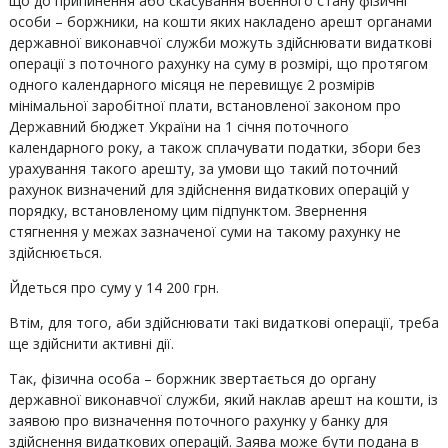
що до припинення або скасування воєнного стану фізичні
особи – боржники, на кошти яких накладено арешт органами
державної виконавчої служби можуть здійснювати видаткові
операції з поточного рахунку на суму в розмірі, що протягом
одного календарного місяця не перевищує 2 розмірів
мінімальної заробітної плати, встановленої законом про
Державний бюджет України на 1 січня поточного
календарного року, а також сплачувати податки, збори без
урахування такого арешту, за умови що такий поточний
рахунок визначений для здійснення видаткових операцій у
порядку, встановленому цим підпунктом. Звернення
стягнення у межах зазначеної суми на такому рахунку не
здійснюється.
Йдеться про суму у 14 200 грн.
Втім, для того, аби здійснювати такі видаткові операції, треба
ще здійснити активні дії.
Так, фізична особа – боржник звертається до органу
державної виконавчої служби, який наклав арешт на кошти, із
заявою про визначення поточного рахунку у банку для
здійснення видаткових операцій. Заява може бути подана в