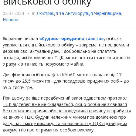
військового обліку
02.07.2024
•
In
Люстрацiя та Антикорупцiя Чернігівщина
,
Новини
Як раніше писала
«Судово-юридична газета»
,
осіб, які
ухиляються від військового обліку – зокрема, не повідомили
державі свої актуальні дані, і добровільно не сплатять
штрафи, які їм «випише» ТЦК, може чекати стягнення коштів
з рахунків та навіть нерухомого майна.
Для фізичних осіб штраф за КУпАП може складати від 17
тисяч до 25,5 тисяч грн, для посадовців юридичних осіб – до
59,5 тисяч грн.
При цьому раніше передбачений законодавством протокол
ТЦК відтепер вже не складається, якщо особа не з’явилася
без поважних причин або не повідомила причину неприбуття
на виклик ТЦК, будучи належним чином повідомленою про
дату, час і місце виклику, та за наявності у ТЦК підтвердних
документів про отримання особою виклику.