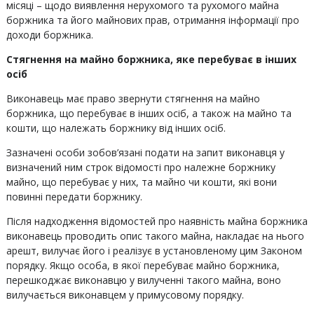
місяці – щодо виявлення нерухомого та рухомого майна
боржника та його майнових прав, отримання інформації про
доходи боржника.
Стягнення на майно боржника, яке перебуває в інших
осіб
Виконавець має право звернути стягнення на майно
боржника, що перебуває в інших осіб, а також на майно та
кошти, що належать боржнику від інших осіб.
Зазначені особи зобов’язані подати на запит виконавця у
визначений ним строк відомості про належне боржнику
майно, що перебуває у них, та майно чи кошти, які вони
повинні передати боржнику.
Після надходження відомостей про наявність майна боржника
виконавець проводить опис такого майна, накладає на нього
арешт, вилучає його і реалізує в установленому цим Законом
порядку. Якщо особа, в якої перебуває майно боржника,
перешкоджає виконавцю у вилученні такого майна, воно
вилучається виконавцем у примусовому порядку.