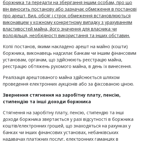
боржника та передати на зберігання іншим особам, про що
він виносить постанову або зазначає обмеження в постанові
про арешт. Вид, обсяг і строк обмеження встановлюються
виконавцем у кожному конкретному випадку з урахуванням
властивостей майна, його значення для власника чи
володільця, необхідності використання та інших обставин.
Копії постанов, якими накладено арешт на майно (кошти)
боржника, виконавець надсилає банкам чи іншим фінансовим
установам, органам, що здійснюють реєстрацію майна,
реєстрацію обтяжень рухомого майна, в день їх винесення.
Реалізація арештованого майна здійснюється шляхом
проведення електронних аукціонів або за фіксованою ціною.
Звернення стягнення на заробітну плату, пенсію,
стипендію та інші доходи боржника
Стягнення на заробітну плату, пенсію, стипендію та інші
доходи боржника звертається у разі відсутності в боржника
коштів/електронних грошей, що знаходяться на рахунках у
банках чи інших фінансових установах, небанківських
надавачах платіжних послуг, електронних гаманцях в