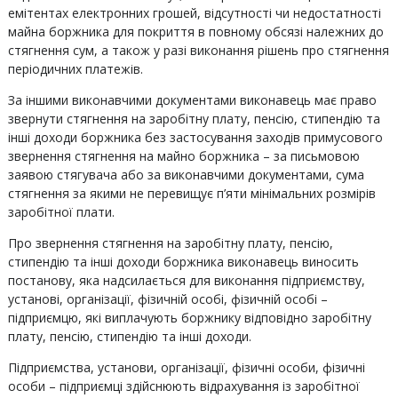
емітентах електронних грошей, відсутності чи недостатності
майна боржника для покриття в повному обсязі належних до
стягнення сум, а також у разі виконання рішень про стягнення
періодичних платежів.
За іншими виконавчими документами виконавець має право
звернути стягнення на заробітну плату, пенсію, стипендію та
інші доходи боржника без застосування заходів примусового
звернення стягнення на майно боржника – за письмовою
заявою стягувача або за виконавчими документами, сума
стягнення за якими не перевищує п’яти мінімальних розмірів
заробітної плати.
Про звернення стягнення на заробітну плату, пенсію,
стипендію та інші доходи боржника виконавець виносить
постанову, яка надсилається для виконання підприємству,
установі, організації, фізичній особі, фізичній особі –
підприємцю, які виплачують боржнику відповідно заробітну
плату, пенсію, стипендію та інші доходи.
Підприємства, установи, організації, фізичні особи, фізичні
особи – підприємці здійснюють відрахування із заробітної