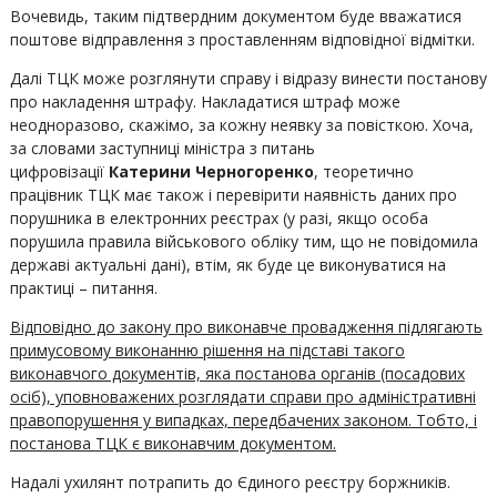
Вочевидь, таким підтвердним документом буде вважатися
поштове відправлення з проставленням відповідної відмітки.
Далі ТЦК може розглянути справу і відразу винести постанову
про накладення штрафу. Накладатися штраф може
неодноразово, скажімо, за кожну неявку за повісткою. Хоча,
за словами заступниці міністра з питань
цифровізації
Катерини Черногоренко
, теоретично
працівник ТЦК має також і перевірити наявність даних про
порушника в електронних реєстрах (у разі, якщо особа
порушила правила військового обліку тим, що не повідомила
державі актуальні дані), втім, як буде це виконуватися на
практиці – питання.
Відповідно до закону про виконавче провадження підлягають
примусовому виконанню рішення на підставі такого
виконавчого документів, яка постанова органів (посадових
осіб), уповноважених розглядати справи про адміністративні
правопорушення у випадках, передбачених законом. Тобто, і
постанова ТЦК є виконавчим документом.
Надалі ухилянт потрапить до Єдиного реєстру боржників.