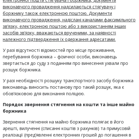
електронної пошти стягувача і боржника, документи
виконавчого провадження надсилаються стягувачу і
боржнику також електронною поштою. Документи
виконавчого провадження, надіслані каналами факсимільного
зв’язку, електронною поштою або з використанням інших
засобів зв’язку, вважаються врученими, за наявності
належного підтвердження їх одержання адресатами.
У разі відсутності відомостей про місце проживання,
перебування боржника – фізичної особи, виконавець
звертається до суду з поданням про винесення ухвали про
розшук боржника.
У разі необхідності розшуку транспортного засобу боржника
виконавець виносить постанову про такий розшук, яка є
обов’язковою для виконання поліцією.
Порядок звернення стягнення на кошти та інше майно
боржника
Звернення стягнення на майно боржника полягає в його
арешті, вилученні (списанні коштів з рахунків) та примусовій
реалізації (пред’явленні електронних грошей до погашення в