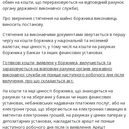
обмін на кошти, що перераховуються на відповідний рахунок
органу державної виконавчої служби).
Про звернення стягнення на майно боржника виконавець
виносить постанову.
Стягнення за виконавчими документами звертається в першу
чергу на кошти боржника у національній та іноземній
валютах, інші цінності, у тому числі на кошти на рахунках
боржника у банках та інших фінансових установах.
Готівкові кошти, виявлені у боржника, вилучаються та
зараховуються на відповідні рахунки органів державної
виконавчої служби не пізніше наступного робочого дня після
вилучення, про що складається акт.
На кошти та інші цінності боржника, що знаходяться на
рахунках та на зберіганні у банках чи інших фінансових
установах, небанківських надавачах платіжних послуг, або на
електронні гроші, що зберігаються на електронних гаманцях в
емітентах електронних грошей, на рахунках у цінних паперах у
депозитарних установах, накладається арешт не пізніше
наступного робочого дня після їх виявлення. Арешт