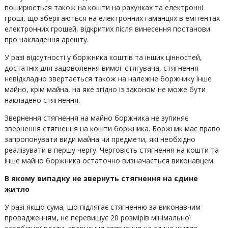
поширюється також на кошти на рахунках та електронні
гроші, що зберігаються на електронних гаманцях в емітентах
електронних грошей, відкритих після винесення постанови
про накладення арешту.
У разі відсутності у боржника коштів та інших цінностей,
достатніх для задоволення вимог стягувача, стягнення
невідкладно звертається також на належне боржнику інше
майно, крім майна, на яке згідно із законом не може бути
накладено стягнення.
Звернення стягнення на майно боржника не зупиняє
звернення стягнення на кошти боржника. Боржник має право
запропонувати види майна чи предмети, які необхідно
реалізувати в першу чергу. Черговість стягнення на кошти та
інше майно боржника остаточно визначається виконавцем.
В якому випадку не звернуть стягнення на єдине
житло
У разі якщо сума, що підлягає стягненню за виконавчим
провадженням, не перевищує 20 розмірів мінімальної