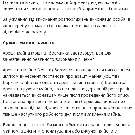
Готівка та майно, що належать боржнику від інших осіб,
вилучаються виконавцем у таких осіб у присутності понятих.
За ухилення від виконання розпоряджень виконавця особа, в
якої перебуває майно боржника, несе відповідальність
відповідно до закону.
Арешт майна і коштів
Арешт майна (коштів) боржника застосовується для
забезпечення реального виконання рішення.
Арешт на майно (кошти) боржника накладається виконавцем
шляхом винесення постанови про арешт майна (коштів)
боржника або про опис та арешт майна (коштів) боржника.
Арешт на рухоме майно, що не підлягає державній реєстрації,
накладається виконавцем лише після проведення його опису.
Постанова про арешт майна (коштів) боржника виноситься
виконавцем під час відкриття виконавчого провадження та не
пізніше наступного робочого дня після виявлення майна.
Виконавець за потреби може обмежити право користування
майном, здійснити опечатування або вилучення його у