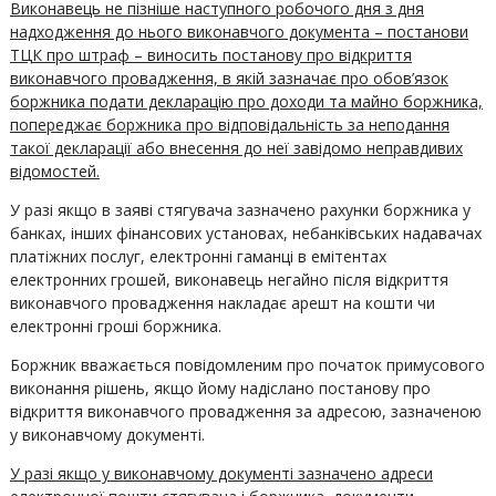
Виконавець не пізніше наступного робочого дня з дня
надходження до нього виконавчого документа – постанови
ТЦК про штраф – виносить постанову про відкриття
виконавчого провадження, в якій зазначає про обов’язок
боржника подати декларацію про доходи та майно боржника,
попереджає боржника про відповідальність за неподання
такої декларації або внесення до неї завідомо неправдивих
відомостей.
У разі якщо в заяві стягувача зазначено рахунки боржника у
банках, інших фінансових установах, небанківських надавачах
платіжних послуг, електронні гаманці в емітентах
електронних грошей, виконавець негайно після відкриття
виконавчого провадження накладає арешт на кошти чи
електронні гроші боржника.
Боржник вважається повідомленим про початок примусового
виконання рішень, якщо йому надіслано постанову про
відкриття виконавчого провадження за адресою, зазначеною
у виконавчому документі.
У разі якщо у виконавчому документі зазначено адреси