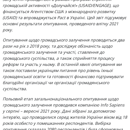
громадській активності «Долучайся!» (USAID/ENGAGE), що
фінансується Агентством США з міжнародного розвитку
(USAID) та впроваджується Pact в Україні. Цей звіт підсумовує
основні результати опитування, проведеного влітку 2021
року.
Опитування щодо громадського залучення проводиться два
рази на рік з 2018 року, та досліджує обізнаність щодо
громадянського залучення та участі, ставлення до
громадського суспільства, а також сприйняття процесу
реформ та участь у ньому. В останній хвилі опитування ми
також поставили українцям питання про рівень їхньої
громадянської освіти та готовності фінансово підтримувати
благодійні організації чи організації громадянського
суспільства.
Польовий етап загальнонаціонального опитування щодо
громадського залучення проводився компанією Info Sapiens
у серпні – вересні 2021 року. Дані зібрані за допомогою
інтерв’ю, що проводилися серед жителів України віком від 18
років особисто у помешканнях респондентів. Вибірка
опитування складала 2080 респондентів і була сформована