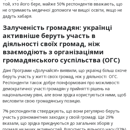
той, хто його бере, майже 50% респондентів вважають, що
не отримають медичної допомоги чи вищої освіти, якщо не
дадуть хабаря.
Залученість громадян: українці
активніше беруть участь в
діяльності своїх громад, ніж
взаємодіють з організаціями
громадянського суспільства (ОГС)
Дані Програми «Долучайся!» виявили, що українці більш охоче
беруть участь у житті своїх громад, ніж у діяльності ОГС.
Респонденти також добре поінформовані про можливості
демократичної участі громадян у прийнятті рішень на
національному рівні, але вони зрідка користуються ними, щоб
висловити свою громадянську позицію.
7% респондентів стверджують, що вони регулярно беруть
участь у різноманітних заходах у своїй громаді. Ще 29%
вказали, що зрідка приєднуються до загальних зборів у
громаді чи інших активностей. Відсутність вільного часу (32%)