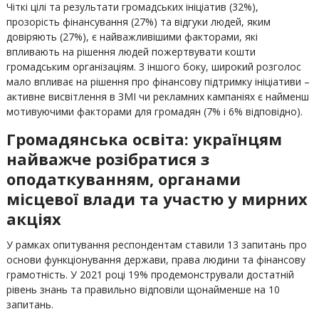
Чіткі цілі та результати громадських ініціатив (32%),
прозорість фінансування (27%) та відгуки людей, яким
довіряють (27%), є найважливішими факторами, які
впливають на рішення людей пожертвувати кошти
громадським організаціям. З іншого боку, широкий розголос
мало впливає на рішення про фінансову підтримку ініціативи –
активне висвітлення в ЗМІ чи рекламних кампаніях є найменш
мотивуючими факторами для громадян (7% і 6% відповідно).
Громадянська освіта: українцям
найважче розібратися з
оподаткуванням, органами
місцевої влади та участю у мирних
акціях
У рамках опитування респондентам ставили 13 запитань про
основи функціонування держави, права людини та фінансову
грамотність. У 2021 році 19% продемонстрували достатній
рівень знань та правильно відповіли щонайменше на 10
запитань.