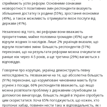
сприймають успіх реформ. Основними ознаками
незворотності позитивних змін респонденти вказують
збільшення достатку їх родини (55%), зростання економіки
(49%), а також можливість отримувати якісні послуги від
держави (41%).
Незалежно від того, які реформи вони вважають
пріоритетними, майже половина громадян (45%) ще не
відчули жодних їх наслідків. Лише 2% українців вказали, що
відчули позитивні зміни. Більшість респондентів (51%)
переконані, що на результати реформи можна очікувати не
раніше ніж через 4-5 років, а ще третина (29%) вагаються з
відповіддю.
Говорячи про корупцію, українці демонструють певну
непослідовність. Незважаючи на те, що абсолютна більшість
(91%) переконані, що корумповані чиновники мають бути
усунені з посади, 66% респондентів вважають, що якщо
можна розв’язати проблему з державним службовцем за
допомогою винагороди, більшість людей в Україні спробують
цим скористатися. Хоча 65% погоджуються, що кожен, хто
пропонує хабар, повинен нести таку ж відповідальність, як і