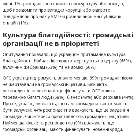
рівні. 1% громадян зверталися в прокуратуру або поліцію,
щоб повідомити про випадки корупції aбо відкрито
повідомляли про них у ЗМІ чи робили анонімні публікації
онлайн (1%).
Культура благодійності: громадські
організації не в пріоритеті
Опитування показало, що українцям притаманна культура
благодійності. Найчастіше кошти жертвують на церкву (66%),
вуличним жебракам (63%) та на армію (60%).
ОГС українці підтримують значно менше: 89% громадян ніколи
не жертвували на громадські ініціативи. Більшість
респондентів переконані, що фінансувати ОГС мають
переважно багаті люди (58%), бізнес (49%) або держава (44%).
Проте, українці визнають, що самі громадяни також мають
бути залучені: 44% респондентів вважають, що це завдання
громадян, чиї інтереси представляють громадські ініціативи.
Найменша кількість респондентів (9%) вважають, що
громадські організації мають фінансувати іноземні уряди.