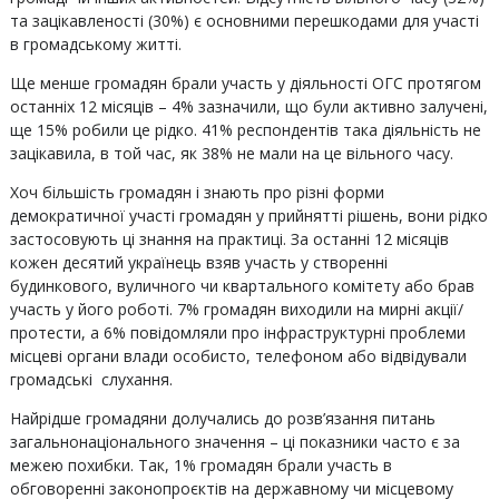
та зацікавленості (30%) є основними перешкодами для участі
в громадському житті.
Ще менше громадян брали участь у діяльності ОГС протягом
останніх 12 місяців – 4% зазначили, що були активно залучені,
ще 15% робили це рідко. 41% респондентів така діяльність не
зацікавила, в той час, як 38% не мали на це вільного часу.
Хоч більшість громадян і знають про різні форми
демократичної участі громадян у прийнятті рішень, вони рідко
застосовують ці знання на практиці. За останні 12 місяців
кожен десятий українець взяв участь у створенні
будинкового, вуличного чи квартального комітету або брав
участь у його роботі. 7% громадян виходили на мирні акції/
протести, а 6% повідомляли про інфраструктурні проблеми
місцеві органи влади особисто, телефоном або відвідували
громадські слухання.
Найрідше громадяни долучались до розв’язання питань
загальнонаціонального значення – ці показники часто є за
межею похибки. Так, 1% громадян брали участь в
обговоренні законопроєктів на державному чи місцевому