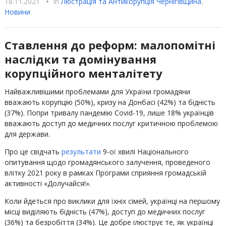
16.11.2021
•
In
Люстрацiя та Антикорупцiя Чернігівщина
,
Новини
Ставлення до реформ: малопомітні
наслідки та домінування
корупційного менталітету
Найважливішими проблемами для України громадяни
вважають корупцію (50%), кризу на Донбасі (42%) та бідність
(37%). Попри тривалу пандемію Covid-19, лише 18% українців
вважають доступ до медичних послуг критичною проблемою
для держави.
Про це свідчать
результати
9-ої хвилі Національного
опитування щодо громадянського залучення, проведеного
влітку 2021 року в рамках Програми сприяння громадській
активності «Долучайся!».
Коли йдеться про виклики для їхніх сімей, українці на першому
місці виділяють бідність (47%), доступ до медичних послуг
(36%) та безробіття (34%). Це добре ілюструє те, як українці