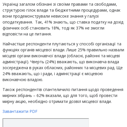
Українці загалом обізнані зі своїми правами та свободами,
структурою гілок влади та бюджетними процедурами, однак
вони продемонстрували невисоке знання у галузі
оподаткування. Так, 41% знають, що ставка податку на дохід
фізичних осіб становить 18%, тоді як 37% не змогли
відповісти на це питання.
Найчастіше респонденти плутаються у способі організації та
функціях органів місцевої влади. Лише 25% правильно назвали
місцеві органи виконавчої влади (обласні, районні та місцеві
адміністрації). Чверть (24%) вважають, що виконавча влада
зосереджена в руках обласних, районних та місцевих рад. Ще
24% вважають, що і ради, і адміністрації є місцевою
виконавчою владою.
Також респондентів спантеличило питання щодо проведення
мирних зібрань – 62% вказали, що для того, щоб провести
мирну акцію, необхідно отримати дозвіл місцевої влади.
Завантажити PDF