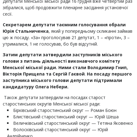
Депутати Менської міської ради 16 грудня вже четвертий раз
зібралися, щоб продовжити пленарне засідання установчої
сесії.
Секретарем депутати таємним голосування обрали
Юрія Стальниченка
, який у попередньому скликанні займав
цю ж посаду. «За» проголосував 21 депутат, 1 – «проти», 3 –
утрималися, 1 не голосував, бо був відсутній.
Затим депутати затвердили заступників міського
голови з питань діяльності виконавчого комітету
Менської міської ради. Ними стали
Володимир Гнип,
Вікторія Прищепа та Сергій Гаєвой
.
На посаду
першого
заступника міського голови
депутати підтримали
кандидатуру
Олега Небери.
Також депутати затвердили на посадах старост
старостинських округів Менської міської ради:
Бірківський старостинський округ — Роман Боюн
Блистівський старостинський округ — Юрій Шеша
Величківський старостинський округ — Тетяна Яковенко
Волосківський старостинський округ — Юрій
Андрійченко