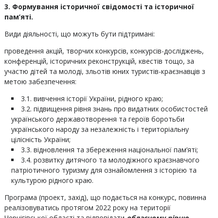
3. Формування історичної свідомості та історичної
пам’яті.
Види діяльності, що можуть бути підтримані:
проведення акцій, творчих конкурсів, конкурсів-досліджень,
конференцій, історичних реконструкцій, квестів тощо, за
участю дітей та молоді, зльотів юних туристів-краєзнавців з
метою забезпечення:
3.1. вивчення історії України, рідного краю;
3.2. підвищення рівня знань про видатних особистостей
українського державотворення та героїв боротьби
українського народу за незалежність і територіальну
цілісність України;
3.3. відновлення та збереження національної пам’яті;
3.4. розвитку дитячого та молодіжного краєзнавчого
патріотичного туризму для ознайомлення з історією та
культурою рідного краю.
Програма (проект, захід), що подається на конкурс, повинна
реалізовуватись протягом 2022 року на території
Чернігівської області та відповідати
обласному рівню