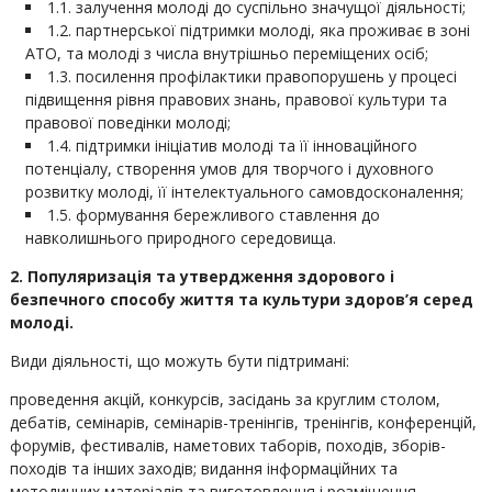
1.1. залучення молоді до суспільно значущої діяльності;
1.2. партнерської підтримки молоді, яка проживає в зоні
АТО, та молоді з числа внутрішньо переміщених осіб;
1.3. посилення профілактики правопорушень у процесі
підвищення рівня правових знань, правової культури та
правової поведінки молоді;
1.4. підтримки ініціатив молоді та її інноваційного
потенціалу, створення умов для творчого і духовного
розвитку молоді, її інтелектуального самовдосконалення;
1.5. формування бережливого ставлення до
навколишнього природного середовища.
2. Популяризація та утвердження здорового і
безпечного способу життя та культури здоров’я серед
молоді.
Види діяльності, що можуть бути підтримані:
проведення акцій, конкурсів, засідань за круглим столом,
дебатів, семінарів, семінарів-тренінгів, тренінгів, конференцій,
форумів, фестивалів, наметових таборів, походів, зборів-
походів та інших заходів; видання інформаційних та
методичних матеріалів та виготовлення і розміщення