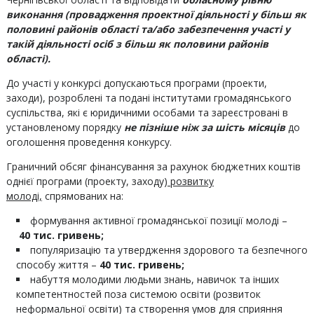
виконання
(провадження проектної діяльності у більш як
половині районів області та/або забезпечення участі у
такій діяльності осіб з більш як половини районів
області).
До участі у конкурсі допускаються програми (проекти,
заходи), розроблені та подані інститутами громадянського
суспільства, які є юридичними особами та зареєстровані в
установленому порядку
не пізніше ніж за шість місяців
до
оголошення проведення конкурсу.
Граничний обсяг фінансування за рахунок бюджетних коштів
однієї програми (проекту, заходу)
розвитку
молоді,
спрямованих на:
формування активної громадянської позиції молоді –
40
тис. гривень;
популяризацію та утвердження здорового та безпечного
способу життя –
4
0 тис. гривень;
набуття молодими людьми знань, навичок та інших
компетентностей поза системою освіти (розвиток
неформальної освіти) та створення умов для сприяння