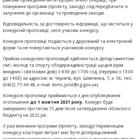
плануванні програми (проекту, заходу) слід передбачати їх
залучення до організації та проведення заходів.
Відповідальність за достовірність інформації, що міститься у
конкурсній пропозиції, несе учасник конкурсу.
Конкурсні пропозиції подаються у друкованій та електронній
формі та не повертаються учасникові конкурсу.
Прийом конкурсних пропозицій здійснюється Департаментом
сім’ї, молоді та спорту облдержадміністрації щодня (крім
вихідних і святкових днів) з 8:00 до 17:00 год. (перерва з 13:00
до 14:00) за адресою: м. Чернігів, вул. Шевченка, 7, к. 56, тел.:
(0462) 77-44-48, e-mail: dsms_post@cg.gov.ua).
Конкурсні пропозиції приймаються з дня опублікування
оголошення
до 1 жовтня 202
1
року.
Конкурс буде
завершено протягом 15 днів після затвердження обласного
бюджету на 2022 рік.
У разі визнання програми (проекту, заходу) переможцем
конкурсу кошторис витрат має бути доопрацьований
інститутом громадянського суспільства з урахуванням діючих