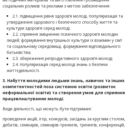
соціальних роликів та реклами з метою забезпечення:
2.1. підвищення рівня здоров’я молоді, популяризація та
утвердження здорового і безпечного способу життя та
культури здоров’я серед молоді;
2.2. сприяння зміцненню психічного здоров’я молодих
людей; формування внутрішньої культури їх взаємин у сім’ї
та соціальному середовищі, формування відповідального
батьківства;
2.3. збереження репродуктивного здоров’я молоді;
2.4. популяризація серед молоді знань з безпеки
життєдіяльності.
3. Набуття молодими людьми знань, навичок та інших
компетентностей поза системою освіти (розвиток
неформальної освіти) та створення умов для сприяння
працевлаштуванню молоді.
Види діяльності, що можуть бути підтримані:
проведення акцій, ігор, конкурсів, засідань за круглим столом,
дебатів, семінарів, семінарів-тренінгів, тренінгів, конференцій,