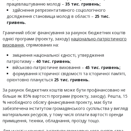
працевлаштуванню молоді –
35
тис. гривень;
здійснення репрезентативного соціологічного
дослідження становища молоді в області –
25
тис.
гривень.
Граничний обсяг фінансування за рахунок бюджетних коштів
однієї програми (проекту, заходу)
національно-патріотичного
виховання,
спрямованих на:
зміцнення національної єдності, утвердження
патріотизму –
4
0 тис. гривень
;
військово-патріотичне виховання –
45
тис. гривень;
формування історичної свідомості та історичної пам’яті,
орієнтовно планується
25
тис. гривень.
За рахунок бюджетних коштів може бути профінансовано не
більше як 85% вартості програми (проекту, заходу). Решта, 15
% необхідного обсягу фінансування проекту, має бути
забезпечена інститутом громадянського суспільства у вигляді
матеріальних ресурсів, у тому числі оплати вартості оренди
приміщення, техніки, обладнання, проїзду тощо.
Для участі у конкурсі, інститути громадянського суспільства