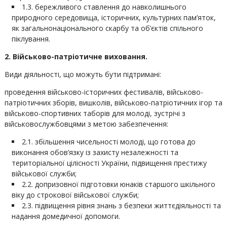
1.3. бережливого ставлення до навколишнього
природного середовища, історичних, культурних пам’яток,
як загальнонаціонального скарбу та об’єктів спільного
піклування.
2. Військово-патріотичне виховання.
Види діяльності, що можуть бути підтримані:
проведення військово-історичних фестивалів, військово-
патріотичних зборів, вишколів, військово-патріотичних ігор та
військово-спортивних таборів для молоді, зустрічі з
військовослужбовцями з метою забезпечення:
2.1. збільшення чисельності молоді, що готова до
виконання обов’язку із захисту незалежності та
територіальної цілісності України, підвищення престижу
військової служби;
2.2. допризовної підготовки юнаків старшого шкільного
віку до строкової військової служби;
2.3. підвищення рівня знань з безпеки життєдіяльності та
надання домедичної допомоги.