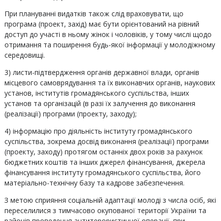
При плануванні видатків також слід враховувати, що
програма (проект, захід) має бути орієнтований на рівний
доступ до участі в ньому жінок і чоловіків, у тому числі щодо
отримання та поширення будь-якої інформації у молодіжному
середовищі.
3) листи-підтвердження органів державної влади, органів
місцевого самоврядування та їх виконавчих органів, наукових
установ, інститутів громадянського суспільства, інших
установ та організацій (в разі їх залучення до виконання
(реалізації) програми (проекту, заходу);
4) інформацію про діяльність інституту громадянського
суспільства, зокрема досвід виконання (реалізації) програми
(проекту, заходу) протягом останніх двох років за рахунок
бюджетних коштів та інших джерел фінансування, джерела
фінансування інституту громадянського суспільства, його
матеріально-технічну базу та кадрове забезпечення.
З метою сприяння соціальній адаптації молоді з числа осіб, які
переселилися з тимчасово окупованої території України та
районів проведення антитерористичної операції, при