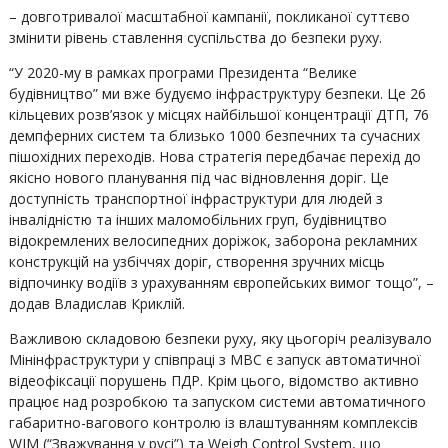
– довготривалої масштабної кампанії, покликаної суттєво
змінити рівень ставлення суспільства до безпеки руху.
“У 2020-му в рамках програми Президента “Велике
будівництво” ми вже будуємо інфраструктуру безпеки. Це 26
кільцевих розв’язок у місцях найбільшої концентрації ДТП, 76
демпферних систем та близько 1000 безпечних та сучасних
пішохідних переходів. Нова стратегія передбачає перехід до
якісно нового планування під час відновлення доріг. Це
доступність транспортної інфраструктури для людей з
інвалідністю та інших маломобільних груп, будівництво
відокремлених велосипедних доріжок, заборона рекламних
конструкцій на узбіччях доріг, створення зручних місць
відпочинку водіїв з урахуванням європейських вимог тощо”, –
додав Владислав Криклій.
Важливою складовою безпеки руху, яку цьогоріч реалізувало
Мінінфраструктури у співпраці з МВС є запуск автоматичної
відеофіксації порушень ПДР. Крім цього, відомство активно
працює над розробкою та запуском системи автоматичного
габаритно-вагового контролю із влаштуванням комплексів
WIM (“Зважування у русі”) та Weigh Control System, що