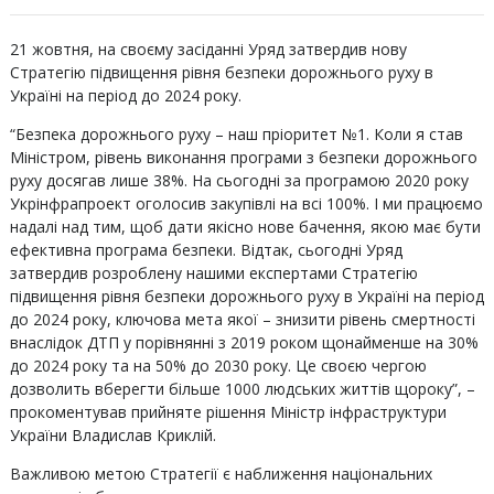
21 жовтня, на своєму засіданні Уряд затвердив нову
Стратегію підвищення рівня безпеки дорожнього руху в
Україні на період до 2024 року.
“Безпека дорожнього руху – наш пріоритет №1. Коли я став
Міністром, рівень виконання програми з безпеки дорожнього
руху досягав лише 38%. На сьогодні за програмою 2020 року
Укрінфрапроект оголосив закупівлі на всі 100%. І ми працюємо
надалі над тим, щоб дати якісно нове бачення, якою має бути
ефективна програма безпеки. Відтак, сьогодні Уряд
затвердив розроблену нашими експертами Стратегію
підвищення рівня безпеки дорожнього руху в Україні на період
до 2024 року, ключова мета якої – знизити рівень смертності
внаслідок ДТП у порівнянні з 2019 роком щонайменше на 30%
до 2024 року та на 50% до 2030 року. Це своєю чергою
дозволить вберегти більше 1000 людських життів щороку”, –
прокоментував прийняте рішення Міністр інфраструктури
України Владислав Криклій.
Важливою метою Стратегії є наближення національних