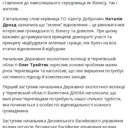
ставлення до навколишнього середовища як бізнесу, так і
жителів.
У вітальному слові керівниця ГО «Центр Доброчин»
Наталія
Дрозд
зазначила що “зелене” відновлення – це рівновага між
інтересами громадськості, бізнесу та довкілля. При цьому
важливо дотримуватися принципів демократії участі та
принципу «відбудувати зеленіше і краще, ніж було» на всіх
етапах відновлення й відбудови.
Начальник Державної екологічної інспекції в Чернігівській
області
Олег Трейтяк
окреслив основні проблеми малих
річок Чернігівщини та наголосив, що їхнє вирішення потребує
системного підходу й комплексних заходів.
Перший заступник начальника Державної екологічної інспекції
у Чернігівській області Валентина ДЗЮБА наголосила, що
малі річки Чернігівщини потребують нашої спільної турботи,
яка починається з особистої відповідальності кожного
громадянина.
Заступник начальника Деснянського басейнового управління
водних ресурсів Деснянське басейнове управління водних