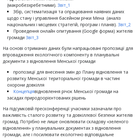
(макробезхребетними).
Звіт_1
Збір, систематизація та опрацювання наявних даних
щодо стану і управління басейном річки Мена (аналіз
національних і місцевих стратегій, програм і планів).
Звіт_2
Проведення онлайн опитування (Google форма) жителів
громади
Звіт_3
На основі отриманих даних були напрацьовані пропозиції для
впровадження екологічного компоненту в планувальні
документи з відновлення Менської громади
пропозиції для внесення змін до Плану відновлення та
розвитку Менської територіальної громади в частині
охорони довкілля
Концепція
відновлення річок Менської громади на
засадах природоорієнтованих рішень
На підсумковій пресконференції учасники зазначали про
важливість сталого розвитку та довкіллєвої безпеки жителів
громад. Потрібно не лише оновлювати складову «зеленого
відновлення» у планувальних документах з відновлення
громади, але і посилювати екологічно відповідальне