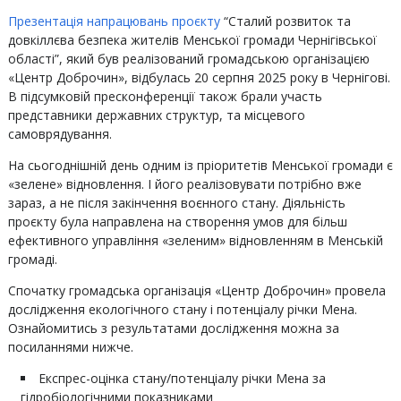
Презентація напрацювань проєкту
“Сталий розвиток та
довкіллєва безпека жителів Менської громади Чернігівської
області”, який був реалізований громадською організацією
«Центр Доброчин», відбулась 20 серпня 2025 року в Чернігові.
В підсумковій пресконференції також брали участь
представники державних структур, та місцевого
самоврядування.
На сьогоднішній день одним із пріоритетів Менської громади є
«зелене» відновлення. І його реалізовувати потрібно вже
зараз, а не після закінчення воєнного стану. Діяльність
проєкту була направлена на створення умов для більш
ефективного управління «зеленим» відновленням в Менській
громаді.
Спочатку громадська організація «Центр Доброчин» провела
дослідження екологічного стану і потенціалу річки Мена.
Ознайомитись з результатами дослідження можна за
посиланнями нижче.
Експрес-оцінка стану/потенціалу річки Мена за
гідробіологічними показниками