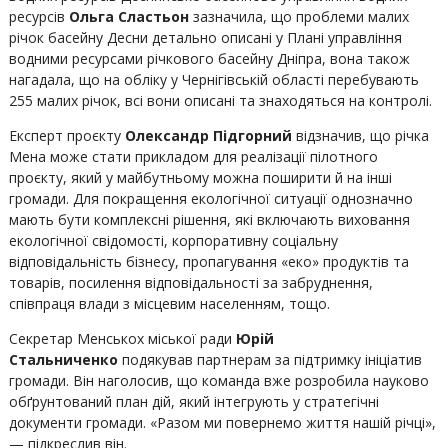
ресурсів
Ольга Сластьон
зазначила, що проблеми малих
річок басейну Десни детально описані у Плані управління
водними ресурсами річкового басейну Дніпра, вона також
нагадала, що на обліку у Чернігівській області перебувають
255 малих річок, всі вони описані та знаходяться на контролі.
Експерт проєкту
Олександр Підгорний
відзначив, що річка
Мена може стати прикладом для реалізації пілотного
проєкту, який у майбутньому можна поширити й на інші
громади. Для покращення екологічної ситуації однозначно
мають бути комплексні рішення, які включають виховання
екологічної свідомості, корпоративну соціальну
відповідальність бізнесу, пропагування «еко» продуктів та
товарів, посилення відповідальності за забруднення,
співпраця влади з місцевим населенням, тощо.
Секретар Менськох міської ради
Юрій
Стальниченко
подякував партнерам за підтримку ініціатив
громади. Він наголосив, що команда вже розробила науково
обґрунтований план дій, який інтегрують у стратегічні
документи громади. «Разом ми повернемо життя нашій річці»,
— підкреслив він.