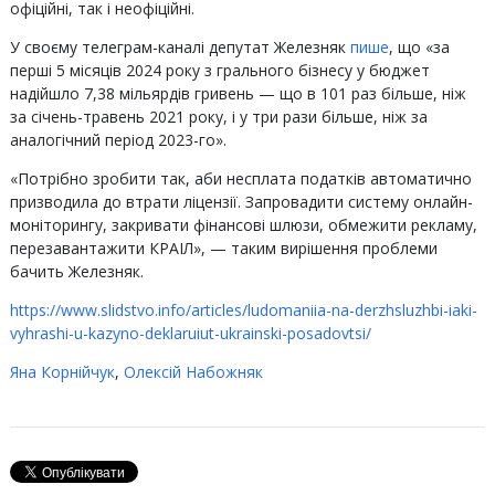
офіційні, так і неофіційні.
У своєму телеграм-каналі депутат Железняк
пише
, що «за
перші 5 місяців 2024 року з грального бізнесу у бюджет
надійшло 7,38 мільярдів гривень — що в 101 раз більше, ніж
за січень-травень 2021 року, і у три рази більше, ніж за
аналогічний період 2023-го».
«Потрібно зробити так, аби несплата податків автоматично
призводила до втрати ліцензії. Запровадити систему онлайн-
моніторингу, закривати фінансові шлюзи, обмежити рекламу,
перезавантажити КРАІЛ», — таким вирішення проблеми
бачить Железняк.
https://www.slidstvo.info/articles/ludomaniia-na-derzhsluzhbi-iaki-
vyhrashi-u-kazyno-deklaruiut-ukrainski-posadovtsi/
Яна Корнійчук
,
Олексій Набожняк