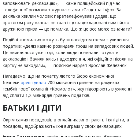
заповнювати декларацію», — каже поліцейський під час
телефонної розмови з журналістами «Слідства.Інфо». За
декілька хвилин чоловік перетелефонував і додав, що
протягом року взагалі не грав і що задекларовані ним і його
дружиною призи — це помилка. Що ж це все може означати?
Подібні «помилки» можуть бути наслідком схеми з ухилення
податків: «Деякі казино розкидали гроші на випадкових людей.
Це виявлялося уже тоді, коли люди починали готувати
декларацію і бачили якісь надходження, які офіційно ніколи на
картку не заходили», — пояснює нардеп Ярослав Железняк.
Нагадаємо, що на початку лютого Бюро економічної
безпеки
арештувало
700 мільйонів гривень на рахунках
гемблінгової компанії «Космолот», яку підозрюють в ухиленні
від сплати 1,2 мільярдів гривень податків.
БАТЬКИ І ДІТИ
Окрім самих посадовців в онлайн-казино грають і їхні діти, а
посадовці відображають їхні виграші у своїх деклараціях.
Ірина Тимошенко
, керівниця служби з питань безпеки