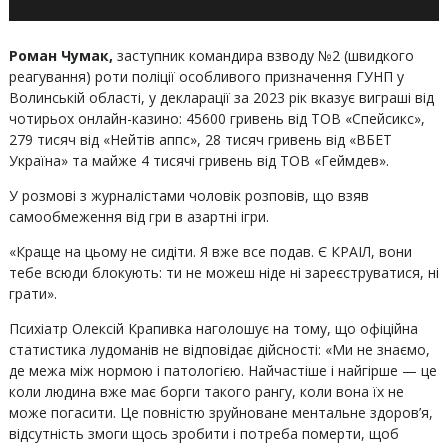
Роман Чумак,
заступник командира взводу №2 (швидкого
реагування) роти поліції особливого призначення ГУНП у
Волинській області, у декларації за 2023 рік вказує виграші від
чотирьох онлайн-казино: 45600 гривень від ТОВ «Спейсикс»,
279 тисяч від «Нейтів аппс», 28 тисяч гривень від «ВБЕТ
Україна» та майже 4 тисячі гривень від ТОВ «Геймдев».
У розмові з журналістами чоловік розповів, що взяв
самообмеження від гри в азартні ігри.
«Краще на цьому не сидіти. Я вже все подав. Є КРАІЛ, вони
тебе всюди блокують: ти не можеш ніде ні зареєструватися, ні
грати».
Психіатр Олексій Крапивка наголошує на тому, що офіційна
статистика лудоманів не відповідає дійсності: «Ми не знаємо,
де межа між нормою і патологією. Найчастіше і найгірше — це
коли людина вже має борги такого рангу, коли вона їх не
може погасити. Це повністю зруйноване ментальне здоров’я,
відсутність змоги щось зробити і потреба померти, щоб