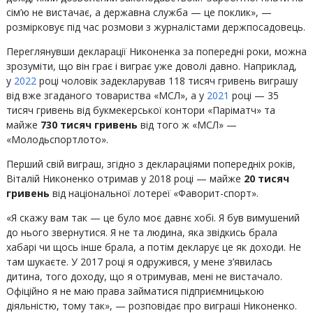
сім’ю не вистачає, а державна служба — це поклик», —
розмірковує під час розмови з журналістами держпосадовець.
Переглянувши декларації Никоненка за попередні роки, можна
зрозуміти, що він грає і виграє уже доволі давно. Наприклад,
у
2022
році чоловік задекларував 118 тисяч гривень виграшу
від вже згаданого товариства «МСЛ», а у
2021
році — 35
тисяч гривень від букмекерської контори «Паріматч» та
майже
730 тисяч гривень
від того ж «МСЛ» —
«Молодьспортлото».
Перший свій виграш, згідно з деклараціями попередніх років,
Віталій Никоненко отримав у 2018 році — майже
20 тисяч
гривень
від національної лотереї «Фаворит-спорт».
«Я скажу вам так — це було моє давнє хобі. Я був вимушений
до нього звернутися. Я не та людина, яка звідкись брала
хабарі чи щось інше брала, а потім декларує це як доходи. Не
там шукаєте. У 2017 році я одружився, у мене з’явилась
дитина, того доходу, що я отримував, мені не вистачало.
Офіційно я не маю права займатися підприємницькою
діяльністю, тому так», — розповідає про виграші Никоненко.