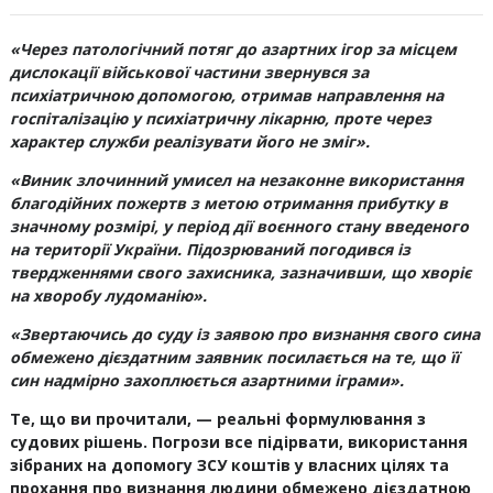
«Через патологічний потяг до азартних ігор за місцем
дислокації військової частини звернувся за
психіатричною допомогою, отримав направлення на
госпіталізацію у психіатричну лікарню, проте через
характер служби реалізувати його не зміг».
«Виник злочинний умисел на незаконне використання
благодійних пожертв з метою отримання прибутку в
значному розмірі, у період дії воєнного стану введеного
на території України. Підозрюваний погодився із
твердженнями свого захисника, зазначивши, що хворіє
на хворобу лудоманію».
«Звертаючись до суду із заявою про визнання свого сина
обмежено дієздатним заявник посилається на те, що її
син надмірно захоплюється азартними іграми».
Те, що ви прочитали, — реальні формулювання з
судових рішень. Погрози все підірвати, використання
зібраних на допомогу ЗСУ коштів у власних цілях та
прохання про визнання людини обмежено дієздатною