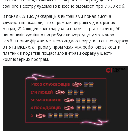
званого Реєстру лудоманів внесено відомості про 7 739 осіб.
З понад 6,5 тис. декларацій з виграшами понад тисяча
службовців вказали, що отримали виграші у двох різних
місцях, 214 людей задекларували призи із трьох казино, 50
чиновників «успішно випробували Фортуну» у чотирьох
гемблінгових фірмах, четверо «вдало покрутили спіни» одразу
в п’яти місцях, а трьом у проміжках між роботою за кошти
платників податків пощастило виграти одразу у шести
компʼютерних програм.