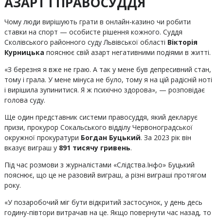
АЗАРТ І ПРАВОСУДДЯ
Чому люди вирішують грати в онлайн-казино чи робити
ставки на спорт — особисте рішення кожного. Суддя
Сколівського районного суду Львівської області
Вікторія
Курницька
пояснює свій азарт негативними подіями в житті.
«З березня я вже не граю. А так у мене був депресивний стан,
тому і грала. У мене мінуса не було, тому я на цій радісній ноті
і вирішила зупинитися. Я ж психічно здорова», — розповідає
голова суду.
Ще один представник системи правосуддя, який декларує
призи, прокурор Сокальського відділу Червоноградської
окружної прокуратури
Богдан Буцький
. За 2023 рік він
вказує виграш у
891 тисячу гривень
.
Під час розмови з журналістами «Слідства.Інфо» Буцький
пояснює, що це не разовий виграш, а різні виграші протягом
року.
«У позаробочий міг бути відкритий застосунок, у день десь
годину-півтори витрачав на це. Якщо повернути час назад, то