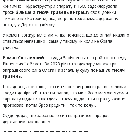
критичної інфраструктури апарату РНБО, задекларувала
трохи
більше 2 тисяч гривень виграш
у своєї доньки —
Тимошенко Катерини, яка, до речі, теж займає державну
посаду у Держспецзв’язку.
У коментарі журналістам жінка пояснює, що до онлайн-казино
ставиться негативно і сама у такому «ніколи не брала
участь».
Роман Світличний
— суддя Зарічненського районного суду
Рівненської області. За 2023 рік він задекларував аж три
виграші свого сина Олега на загальну суму
понад 70 тисяч
гривень
.
Посадовець пояснює, що син через виграші втратив великий
кредит довіри: «Він так вигравав, що ми з його мамою мусили
зарплату віддати. Шістдесят тисяч віддали. Він грав у казино,
програвав, потім брав кредити, і так по колу».
Суддя додає, що зараз його син виправився і працює
державним виконавцем.