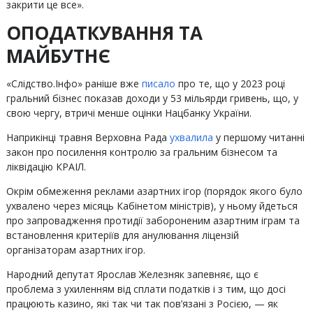
закрити це все».
ОПОДАТКУВАННЯ ТА
МАЙБУТНЄ
«Слідство.Інфо» раніше вже
писало
про те, що у 2023 році
гральний бізнес показав доходи у 53 мільярди гривень, що, у
свою чергу, втричі менше оцінки Нацбанку України.
Наприкінці травня Верховна Рада
ухвалила
у першому читанні
закон про посилення контролю за гральним бізнесом та
ліквідацію КРАІЛ.
Окрім обмеження реклами азартних ігор (порядок якого було
ухвалено через місяць Кабінетом міністрів), у ньому йдеться
про запровадження протидії забороненим азартним іграм та
встановлення критеріїв для анулювання ліцензій
організаторам азартних ігор.
Народний депутат Ярослав Железняк запевняє, що є
проблема з ухиленням від сплати податків і з тим, що досі
працюють казино, які так чи так пов’язані з Росією, — як