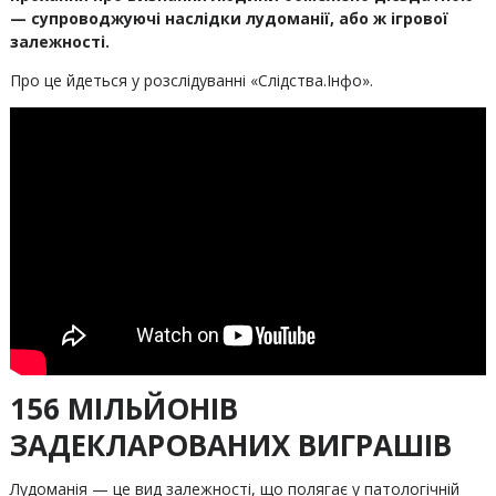
— супроводжуючі наслідки лудоманії, або ж ігрової
залежності.
Про це йдеться у розслідуванні «Слідства.Інфо».
156 МІЛЬЙОНІВ
ЗАДЕКЛАРОВАНИХ ВИГРАШІВ
Лудоманія — це вид залежності, що полягає у патологічній