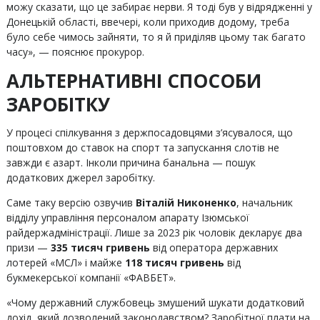
можу сказати, що це забирає нерви. Я тоді був у відрядженні у
Донецькій області, ввечері, коли приходив додому, треба
було себе чимось зайняти, то я й приділяв цьому так багато
часу», — пояснює прокурор.
АЛЬТЕРНАТИВНІ СПОСОБИ
ЗАРОБІТКУ
У процесі спілкування з держпосадовцями з’ясувалося, що
поштовхом до ставок на спорт та запускання слотів не
завжди є азарт. Інколи причина банальна — пошук
додаткових джерел заробітку.
Саме таку версію озвучив
Віталій Никоненко
, начальник
відділу управління персоналом апарату Ізюмської
райдержадміністрації. Лише за 2023 рік чоловік декларує два
призи —
335 тисяч гривень
від оператора державних
лотерей «МСЛ» і майже
118 тисяч гривень
від
букмекерської компанії «ФАВБЕТ».
«Чому державний службовець змушений шукати додатковий
дохід, який дозволений законодавством? Заробітної плати на