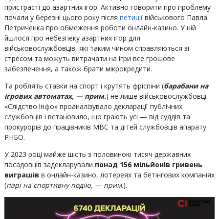
пристрасті до азартних ігор. Активно говорити про проблему
почали у березні цього року після
петиції
військового Павла
Петриченка про обмеження роботи онлайн-казино. У ній
йшлося про небезпеку азартних ігор для
військовослужбовців, які таким чином справляються зі
стресом та можуть витрачати на ігри все грошове
забезпечення, а також брати мікрокредити.
Та роблять ставки на спорт і крутять фріспіни (
барабани на
ігрових автоматах, — прим.
) не лише військовослужбовці.
«Слідство.Інфо» проаналізувало декларації публічних
службовців і встановило, що грають усі — від суддів та
прокурорів до працівників МВС та дітей службовців апарату
РНБО.
У 2023 році майже шість з половиною тисяч державних
посадовців задекларували
понад 156 мільйонів гривень
виграшів
в онлайн-казино, лотереях та бетінгових компаніях
(
парі на спортивну подію, — прим
.).