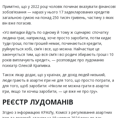
Примітно, що у 2022 році чоловік починає вказувати фінансові
зобов’язання — наразі у нього 17 задекларованих кредитів
загальною сумою на понад 250 тисяч гривень, частину з яких
він вже погасив.
«Усі випадки йдуть по одному й тому ж сценарію: спочатку
людина грає, наприклад, хоче просто заробити, потім кидає
туди гроші, потім грошей немає, починаються кредити,
руйнуються хобі, сім’я і все, що можна. Найчастіше це
закінчується тим, що вся сім’я і всі родичі збирають гроші і 10
років виплачують кредит», — розповідає про лудоманію
психіатр Олексій Крапивка.
Також лікар додає, що у країнах, де дохід людей низький,
люди грають в азартні ігри не для того, що просто пограти, а
для того, щоб заробити: «Ніколи не можна грати в азартні
ігри, якщо ти хочеш заробити, — це вже не про гру».
РЕЄСТР ЛУДОМАНІВ
Згідно з інформацією КРАІЛу, Комісії з регулювання азартних
ігор та лотерей, станом на 19 червня 2024 року до так