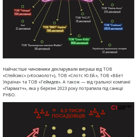
Найчастіше чиновники декларували виграші від ТОВ
«Спейсикс» («Космолот»), ТОВ «Слотс Ю.Ей.», ТОВ «ВБет
Україна» та ТОВ «Геймдев». А також — від гральної компанії
«Паріматч», яка у березні 2023 року потрапила під санкції
РНБО.