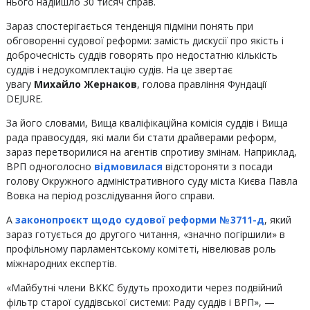
нього надійшло 30 тисяч справ.
Зараз спостерігається тенденція підміни понять при
обговоренні судової реформи: замість дискусії про якість і
доброчесність суддів говорять про недостатню кількість
суддів і недоукомплектацію судів. На це звертає
увагу
Михайло Жернаков
, голова правління Фундації
DEJURE.
За його словами, Вища кваліфікаційна комісія суддів і Вища
рада правосуддя, які мали би стати драйверами реформ,
зараз перетворилися на агентів спротиву змінам. Наприклад,
ВРП одноголосно
відмовилася
відстороняти з посади
голову Окружного адміністративного суду міста Києва Павла
Вовка на період розслідування його справи.
А
законопроєкт щодо судової реформи № 3711-д
, який
зараз готується до другого читання, «значно погіршили» в
профільному парламентському комітеті, нівелював роль
міжнародних експертів.
«Майбутні члени ВККС будуть проходити через подвійний
фільтр старої суддівської системи: Раду суддів і ВРП», —