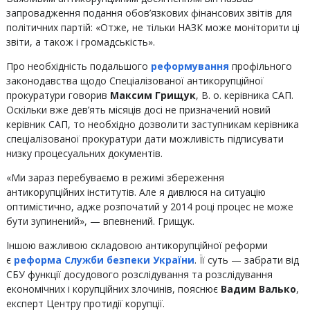
запровадження подання обов’язкових фінансових звітів для
політичних партій: «Отже, не тільки НАЗК може моніторити ці
звіти, а також і громадськість».
Про необхідність подальшого
реформування
профільного
законодавства щодо Спеціалізованої антикорупційної
прокуратури говорив
Максим Грищук
, В. о. керівника САП.
Оскільки вже дев’ять місяців досі не призначений новий
керівник САП, то необхідно дозволити заступникам керівника
спеціалізованої прокуратури дати можливість підписувати
низку процесуальних документів.
«Ми зараз перебуваємо в режимі збереження
антикорупційних інститутів. Але я дивлюся на ситуацію
оптимістично, адже розпочатий у 2014 році процес не може
бути зупинений», — впевнений. Грищук.
Іншою важливою складовою антикорупційної реформи
є
реформа Служби безпеки України
. Її суть — забрати від
СБУ функції досудового розслідування та розслідування
економічних і корупційних злочинів, пояснює
Вадим Валько
,
експерт Центру протидії корупції.