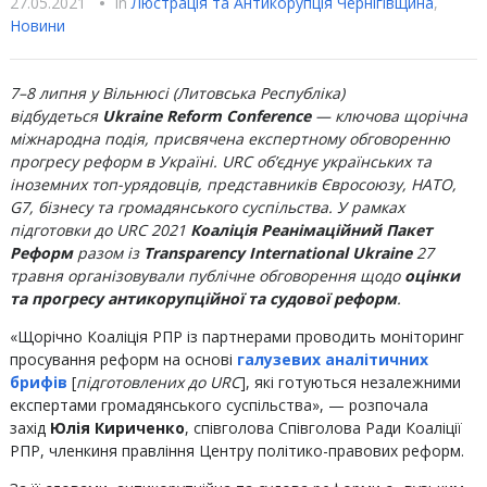
27.05.2021
•
In
Люстрацiя та Антикорупцiя Чернігівщина
,
Новини
7–8 липня у Вільнюсі (Литовська Республіка)
відбудеться
Ukraine Reform Conference
—
ключова щорічна
міжнародна подія, присвячена експертному обговоренню
прогресу реформ в Україні. URC об’єднує українських та
іноземних топ-урядовців, представників Євросоюзу, НАТО,
G7, бізнесу та громадянського суспільства. У рамках
підготовки до URC 2021
Коаліція Реанімаційний Пакет
Реформ
разом із
Transparency International Ukraine
27
травня організовували публічне обговорення щодо
оцінки
та прогресу антикорупційної та судової реформ
.
«Щорічно Коаліція РПР із партнерами проводить моніторинг
просування реформ на основі
галузевих аналітичних
брифів
[
підготовлених до URC
], які готуються незалежними
експертами громадянського суспільства», — розпочала
захід
Юлія Кириченко
, співголова Співголова Ради Коаліції
РПР, членкиня правління Центру політико-правових реформ.