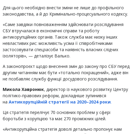
Для цього необхідно внести зміни не лише до профільного
законодавства, а й до Кримінально-процесуального кодексу.
«Саме завдяки повноваженням здійснювати розслідування
СБУ втручалася в економічні справи та роботу
антикорупційних органів. Також служба має низку інших
невластивих рис: можливість усіма її співробітниками
застосовувати спецзасоби та наявність власних слідчих
ізоляторів», — деталізує Валько.
А законопроєкт щодо внесення змін до закону про СБУ перед
другим читанням має бути «тотально покращений», адже він
не позбавляє службу функції досудового розслідування.
Микола Хавронюк
, директор із наукового розвитку Центру
політико-правових реформ, докладніше зупинився
на
Антикорупційній стратегії на 2020–2024 роки
.
Ця стратегія перелічує 70 основних проблем у сфері
боротьби з корупцією та має 270 проміжних цілей.
«Антикорупційна стратегія доволі детально пропонує нам