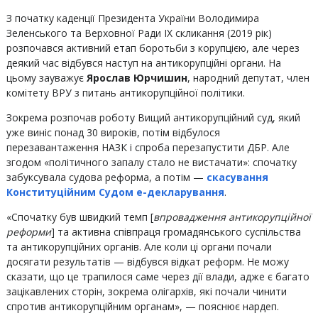
З початку каденції Президента України Володимира
Зеленського та Верховної Ради ІХ скликання (2019 рік)
розпочався активний етап боротьби з корупцією, але через
деякий час відбувся наступ на антикорупційні органи. На
цьому зауважує
Ярослав Юрчишин
, народний депутат, член
комітету ВРУ з питань антикорупційної політики.
Зокрема розпочав роботу Вищий антикорупційний суд, який
уже виніс понад 30 вироків, потім відбулося
перезавантаження НАЗК і спроба перезапустити ДБР. Але
згодом «політичного запалу стало не вистачати»: спочатку
забуксувала судова реформа, а потім —
скасування
Конституційним Судом е-декларування
.
«Спочатку був швидкий темп [
впровадження антикорупційної
реформи
] та активна співпраця громадянського суспільства
та антикорупційних органів. Але коли ці органи почали
досягати результатів — відбувся відкат реформ. Не можу
сказати, що це трапилося саме через дії влади, адже є багато
зацікавлених сторін, зокрема олігархів, які почали чинити
спротив антикорупційним органам», — пояснює нардеп.