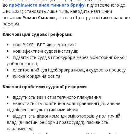
до
профільного аналітичного брифу
, підготовленого до
URC 2021) становить лише 13 %, наводить невтішний
показник
Роман Смалюк
, експерт Центру політико-правових
реформ.
Ключові цілі судової реформи:
нові ВККС і ВРП як агенти змін;
нові ефективні судові інституції;
підзвітність суддів і прокурорів через моніторинг їхньої
доброчесності;
електронний суд і дебюрократизація судового процесу;
якісна юридична освіта.
Ключові проблеми судової реформи:
відсутність візії і стратегічного планування;
недостатність політичної волі: правильні цілі, але не
підкріплені результативними діями;
відсутність дієвої команди змінотворців у політичній
владі (в частині реформи правосуддя); пасивність
парламенту;