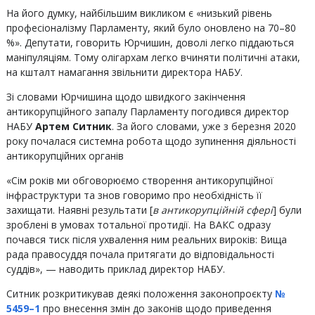
На його думку, найбільшим викликом є «низький рівень
професіоналізму Парламенту, який було оновлено на 70–80
%». Депутати, говорить Юрчишин, доволі легко піддаються
маніпуляціям. Тому олігархам легко вчиняти політичні атаки,
на кшталт намагання звільнити директора НАБУ.
Зі словами Юрчишина щодо швидкого закінчення
антикорупційного запалу Парламенту погодився директор
НАБУ
Артем Ситник
. За його словами, уже з березня 2020
року почалася системна робота щодо зупинення діяльності
антикорупційних органів
«Сім років ми обговорюємо створення антикорупційної
інфраструктури та знов говоримо про необхідність її
захищати. Наявні результати [
в антикорупційній сфері
] були
зроблені в умовах тотальної протидії. На ВАКС одразу
почався тиск після ухвалення ним реальних вироків: Вища
рада правосуддя почала притягати до відповідальності
суддів», — наводить приклад директор НАБУ.
Ситник розкритикував деякі положення законопроєкту
№
5459–1
про внесення змін до законів щодо приведення