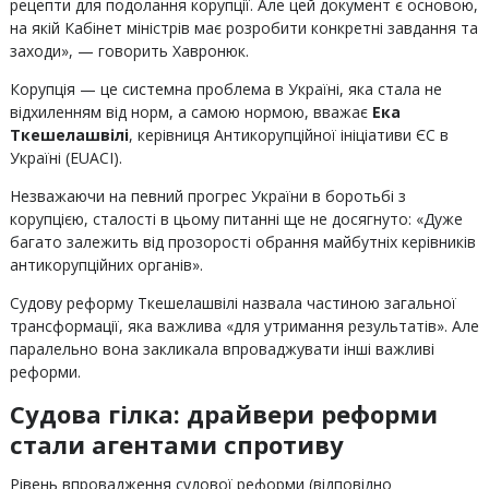
рецепти для подолання корупції. Але цей документ є основою,
на якій Кабінет міністрів має розробити конкретні завдання та
заходи», — говорить Хавронюк.
Корупція — це системна проблема в Україні, яка стала не
відхиленням від норм, а самою нормою, вважає
Ека
Ткешелашвілі
, керівниця Антикорупційної ініціативи ЄС в
Україні (EUACI).
Незважаючи на певний прогрес України в боротьбі з
корупцією, сталості в цьому питанні ще не досягнуто: «Дуже
багато залежить від прозорості обрання майбутніх керівників
антикорупційних органів».
Судову реформу Ткешелашвілі назвала частиною загальної
трансформації, яка важлива «для утримання результатів». Але
паралельно вона закликала впроваджувати інші важливі
реформи.
Судова гілка: драйвери реформи
стали агентами спротиву
Рівень впровадження судової реформи (відповідно