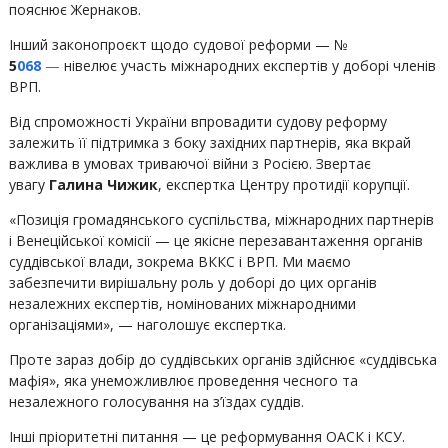
пояснює Жернаков.
Інший законопроєкт щодо судової реформи — №
5
068
—
нівелює участь міжнародних експертів у доборі членів
ВРП.
Від спроможності України впровадити судову реформу
залежить її підтримка з боку західних партнерів, яка вкрай
важлива в умовах триваючої війни з Росією. Звертає
увагу
Галина Чижик
, експертка Центру протидії корупції.
«Позиція громадянського суспільства, міжнародних партнерів
і Венеційської комісії — це якісне перезавантаження органів
суддівської влади, зокрема ВККС і ВРП. Ми маємо
забезпечити вирішальну роль у доборі до цих органів
незалежних експертів, номінованих міжнародними
організаціями», — наголошує експертка.
Проте зараз добір до суддівських органів здійснює «суддівська
мафія», яка унеможливлює проведення чесного та
незалежного голосування на з’їздах суддів.
Інші пріоритетні питання — це реформування ОАСК і КСУ.