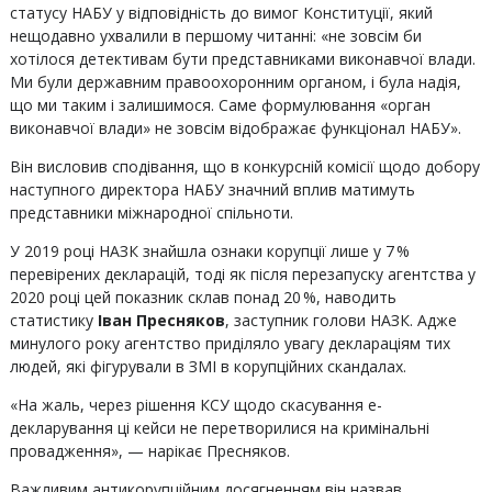
статусу НАБУ у відповідність до вимог Конституції, який
нещодавно ухвалили в першому читанні: «не зовсім би
хотілося детективам бути представниками виконавчої влади.
Ми були державним правоохоронним органом, і була надія,
що ми таким і залишимося. Саме формулювання «орган
виконавчої влади» не зовсім відображає функціонал НАБУ».
Він висловив сподівання, що в конкурсній комісії щодо добору
наступного директора НАБУ значний вплив матимуть
представники міжнародної спільноти.
У 2019 році НАЗК знайшла ознаки корупції лише у 7 %
перевірених декларацій, тоді як після перезапуску агентства у
2020 році цей показник склав понад 20 %, наводить
статистику
Іван Пресняков
, заступник голови НАЗК. Адже
минулого року агентство приділяло увагу деклараціям тих
людей, які фігурували в ЗМІ в корупційних скандалах.
«На жаль, через рішення КСУ щодо скасування е-
декларування ці кейси не перетворилися на кримінальні
провадження», — нарікає Пресняков.
Важливим антикорупційним досягненням він назвав