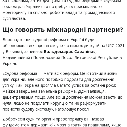
За її словами, антикорупційна та судова реформи є «вузьким
горлом для України» та потребують прискіпливого
моніторингу та спільної роботи влади та громадянського
суспільства.
Що говорять міжнародні партнери?
Впровадження судової реформи в Україні буде
обговорюватися протягом усіх чотирьох дискусій на URC 2021
у Вільнюсі, запевнює
Вальдемарас Сарапінас
,
Надзвичайний і Повноважний Посол Литовської Республіки в
Україні.
«Судова реформа — мати всіх реформ. Це істотний виклик
для України, але його потрібно подолати для досягнення
успіху. Так, Україна досягла багато успіхів за останні роки:
майже завершена земельна реформа, діджіталізація,
децентралізація тощо. Але всі ці досягнення можна звести до
нуля, якщо не подолати корупцію та не реформувати
повністю судову систему», наголошує посол.
Доброчесні суди та органи правопорядку він назвав
фундаментом держави: «Як можна грати за правилами, якщо