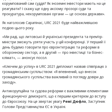
корумпований сам суддя? Як іноземні інвестори мають на це
реагувати? І скажу ще одну аксіому: прозорі суди та
прокуратура, некорумповані органи — це основа держави».
Як наголосив Сарапінас, URC 2021 буде найважливішою
подією цього року.
«Ми раді, що литовські й українські президента та прем’єр-
міністри зможуть узяти участь у цій конференції. У перший її
день будемо говорити про євроінтеграцію та реформи в
оборонному секторі, а в другий — про інвестиції та бізнес-
клімат», — анонсує посол.
«Ключем до успіху» в URC 2021 дипломат назвав співпрацю з
громадянським суспільством: «Я впевнений, що внесок
громадянського суспільства важливий із погляду довіри до
заходу».
Антикорупційна та судова реформи є важливими елементами
функціонуючої демократії, що є першим критерієм до вступу
до Євросоюзу. На це звертає увагу
Ремі Дюфло
, Заступник
Голови Представництва ЄС в Україні.