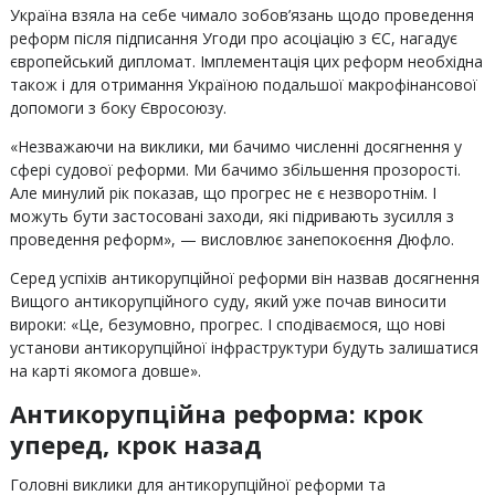
Україна взяла на себе чимало зобов’язань щодо проведення
реформ після підписання Угоди про асоціацію з ЄС, нагадує
європейський дипломат. Імплементація цих реформ необхідна
також і для отримання Україною подальшої макрофінансової
допомоги з боку Євросоюзу.
«Незважаючи на виклики, ми бачимо численні досягнення у
сфері судової реформи. Ми бачимо збільшення прозорості.
Але минулий рік показав, що прогрес не є незворотнім. І
можуть бути застосовані заходи, які підривають зусилля з
проведення реформ», — висловлює занепокоєння Дюфло.
Серед успіхів антикорупційної реформи він назвав досягнення
Вищого антикорупційного суду, який уже почав виносити
вироки: «Це, безумовно, прогрес. І сподіваємося, що нові
установи антикорупційної інфраструктури будуть залишатися
на карті якомога довше».
Антикорупційна реформа: крок
уперед, крок назад
Головні виклики для антикорупційної реформи та