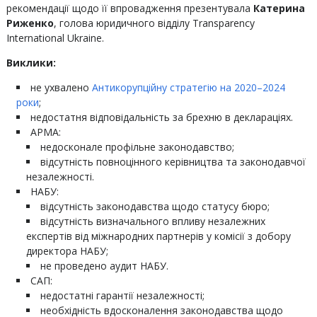
рекомендації щодо її впровадження презентувала
Катерина
Риженко
, голова юридичного відділу Transparency
International Ukraine.
Виклики:
не ухвалено
Антикорупційну стратегію на 2020–2024
роки
;
недостатня відповідальність за брехню в деклараціях.
АРМА:
недосконале профільне законодавство;
відсутність повноцінного керівництва та законодавчої
незалежності.
НАБУ:
відсутність законодавства щодо статусу бюро;
відсутність визначального впливу незалежних
експертів від міжнародних партнерів у комісії з добору
директора НАБУ;
не проведено аудит НАБУ.
САП:
недостатні гарантії незалежності;
необхідність вдосконалення законодавства щодо