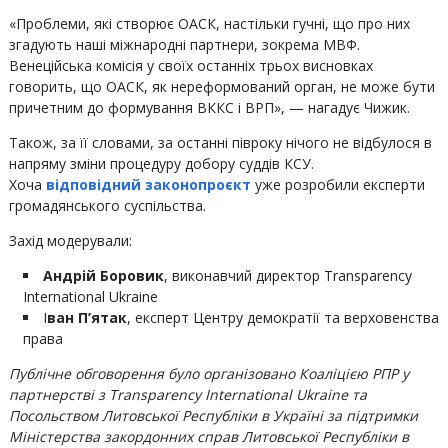
«Проблеми, які створює ОАСК, настільки гучні, що про них
згадують наші міжнародні партнери, зокрема МВФ.
Венеційська комісія у своїх останніх трьох висновках
говорить, що ОАСК, як нереформований орган, не може бути
причетним до формування ВККС і ВРП», — нагадує Чижик.
Також, за її словами, за останні півроку нічого не відбулося в
напряму зміни процедуру добору суддів КСУ.
Хоча
відповідний законопроєкт
уже розробили експерти
громадянського суспільства.
Захід модерували:
Андрій Боровик
, виконавчий директор Transparency
International Ukraine
І
ван П’ятак
, експерт Центру демократії та верховенства
права
Публічне обговорення було організовано Коаліцією РПР у
партнерстві з Transparency International Ukraine та
Посольством Литовської Республіки в Україні за підтримки
Міністерства закордонних справ Литовської Республіки в