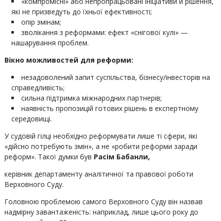
«компромісні» або непропрацьовані ініціативи й рішення,
які не призведуть до їхньої ефективності;
опір змінам;
зволікання з реформами: ефект «снігової кулі» —
нашарування проблем.
Вікно можливостей для реформи:
незадоволений запит суспільства, бізнесу/інвесторів на
справедливість;
сильна підтримка міжнародних партнерів;
наявність пропозицій готових рішень в експертному
середовищі.
У судовій гілці необхідно реформувати лише ті сфери, які
«дійсно потребують змін», а не «робити реформи заради
реформ». Такої думки був
Расім Бабанли,
керівник департаменту аналітичної та правової роботи
Верховного Суду.
Головною проблемою самого Верховного Суду він назвав
надмірну завантаженість: наприклад, лише цього року до