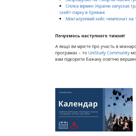
Спілка вірмен України запускає г
скейт-парку в Єревані
Міжгалузевий кейс-чемпіонат на т
Почуємось наступного тижня!
А якщо ви мрієте про участь в міжнаро
програмах – то
UniStudy Community
мо
вам підкорити бажану освітню вершин