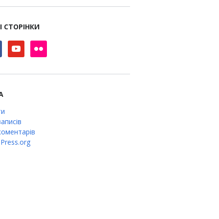
І СТОРІНКИ
book
youtube
flickr
А
ти
аписів
оментарів
Press.org