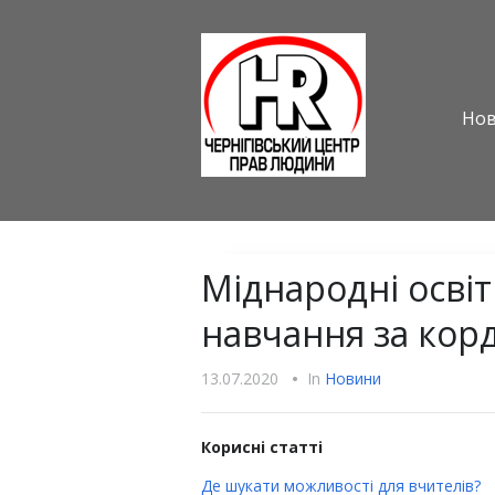
Но
Міднародні освіт
навчання за кор
13.07.2020
•
In
Новини
Корисні статті
Де шукати можливості для вчителів?