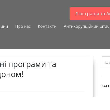
Люстрацiя та 
вини
Про нас
Контакти
Антикорупційний штаб
ні програми та
доном!
FAC