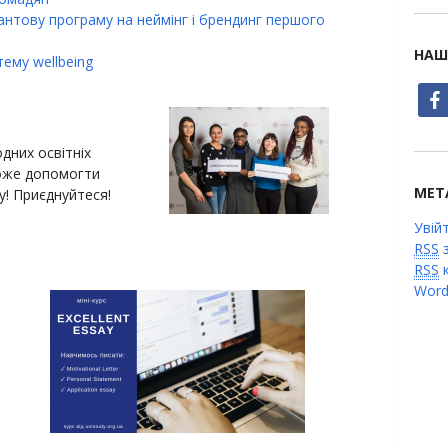
рантову програму на неймінг і брендинг першого
НАШ
ему wellbeing
face
дних освітніх
же допомогти
МЕТ
у! Приєднуйтеся!
Увій
RSS
з
RSS
к
Word