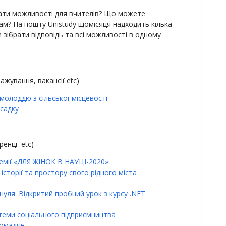
шукати можливості для вчителів? Що можете
м? На пошту Unistudy щомісяця надходить кілька
 зібрати відповідь та всі можливості в одному
ажування, вакансії etc)
 молоддю з сільської місцевості
садку
ренції etc)
ремії «ДЛЯ ЖІНОК В НАУЦІ-2020»
історії та простору свого рідного міста
уля. Відкритий пробний урок з курсу .NET
теми соціального підприємництва
ромадян