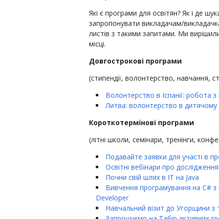
Які є програми для освітян? Як і де 
запропонувати викладачам/викладачка
листів з такими запитами. Ми вирішили
місці.
Довгострокові програми
(стипендії, волонтерство, навчання, ст
Волонтерство в Іспанії: робота з
Литва: волонтерство в дитячому 
Короткотермінові програми
(літні школи, семінари, тренінги, конфе
Подавайте заявки для участі в п
Освітні вебінари про дослідження 
Почни свій шлях в ІТ на Java
Вивчення програмування на C# з н
Developer
Навчальний візит до Угорщини з 
Запрошуємо на Табір активних г