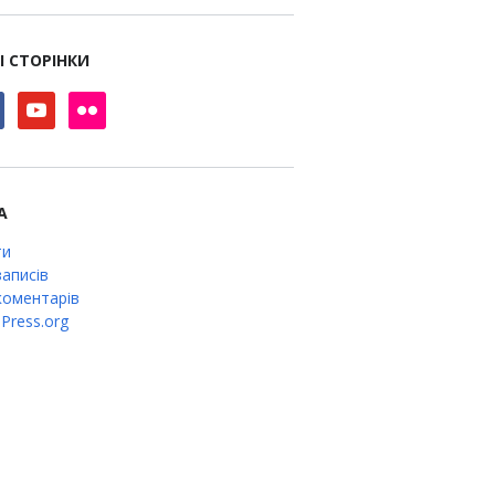
І СТОРІНКИ
book
youtube
flickr
А
ти
аписів
оментарів
Press.org