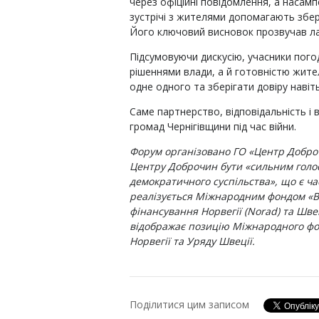
через офіційні повідомлення, а насамп
зустрічі з жителями допомагають збер
Його ключовий висновок прозвучав лак
Підсумовуючи дискусію, учасники пого
рішеннями влади, а й готовністю жител
одне одного та зберігати довіру навіт
Саме партнерство, відповідальність і
громад Чернігівщини під час війни.
Форум організовано ГО «Центр Добро
Центру Доброчин бути «сильним голос
демократичного суспільства», що є ча
реалізується Міжнародним фондом «В
фінансування Норвегії (Norad) та Швеці
відображає позицію Міжнародного фо
Норвегії та Уряду Швеції.
Поділитися цим записом