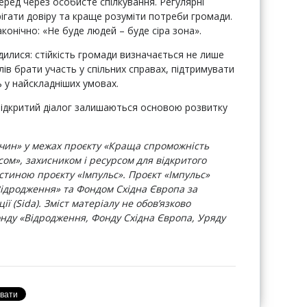
еред через особисте спілкування. Регулярні
ігати довіру та краще розуміти потреби громади.
онічно: «Не буде людей – буде сіра зона».
дилися: стійкість громади визначається не лише
ів брати участь у спільних справах, підтримувати
ь у найскладніших умовах.
 відкритий діалог залишаються основою розвитку
чин» у межах проєкту «Краща спроможність
ом», захисником і ресурсом для відкритого
стиною проєкту «Імпульс». Проєкт «Імпульс»
ідродження» та Фондом Східна Європа за
ї (Sida). Зміст матеріалу не обов’язково
нду «Відродження, Фонду Східна Європа, Уряду