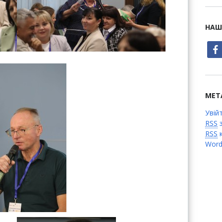
НАШ
face
МЕТ
Увій
RSS
з
RSS
к
Word