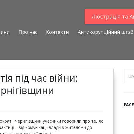
Люстрацiя та 
вини
Про нас
Контакти
Антикорупційний штаб
ія під час війни:
ернігівщини
FAC
ократії Чернігівщини учасники говорили про те, як
актиці – від комунікації влади з жителями до
сті та громадської участі.