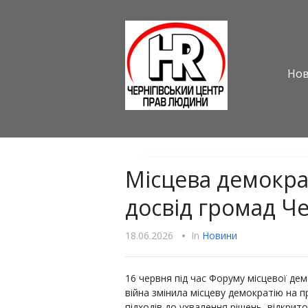
Но
Місцева демократ
досвід громад Ч
18.06.2026
•
In
Новини
16 червня під час Форуму місцевої дем
війна змінила місцеву демократію на пр
підходів до ухвалення рішень, відкрито