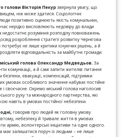
о голови Вікторія Пекур
звернула увагу, що
вищем, ніж може здатися. Соціологічні
люди позитивно оцінюють якість комунальних,
ночас нерідко висловлюють недовіру до влади
ла недостатнє розуміння розподілу повноважень
досвід розроблення стратегії розвитку Чернігова
 потребує не лише критики існуючих рішень, а й
 розділяти відповідальність за майбутнє громади.
міський голова Олександр Медведьов.
За
ти комунікації, а й самі запити жителів: питання
 безпеки, евакуації, компенсацій, підтримки
аких умовах особливого значення набуває постійне
е і своєчасне. Окремо міський голова наголосив
рського руху та міжнародного партнерства, які
ою навіть в умовах постійної небезпеки.
одні,
говорив про людей як головну умову
 втому, небезпеку й тривале життя в умовах
и армію, волонтерські ініціативи та одне одного.
а має залишатися поруч із людьми – не лише