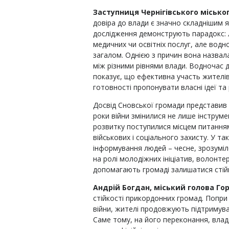
Заступниця Чернігівського міськог
довіра до влади є значно складнішим я
дослідження демонструють парадокс: 
медичних чи освітніх послуг, але вод
загалом. Однією з причин вона назва
між різними рівнями влади. Водночас 
показує, що ефективна участь жителів
готовності пропонувати власні ідеї та
Досвід Сновської громади представив
роки війни змінилися не лише інструмен
розвитку поступилися місцем питанням
військових і соціального захисту. У т
інформування людей – чесне, зрозуміл
на ролі молодіжних ініціатив, волонте
допомагають громаді залишатися стійк
Андрій Богдан, міський голова Гор
стійкості прикордонних громад. Попри
війни, жителі продовжують підтримуват
Саме тому, на його переконання, влад