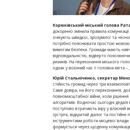
Корюківський міський голова Рат
докорінно змінила правила комунікаці
очікують швидкої, зрозумілої та чесної
потрібно пояснювати простою мовою. 
вимогам безпеки. Громади мають навч
відповідальністю, відверто пояснююч
ризиків. На переконання міського гол
однак у воєнний час її головна мета 
Юрій Стальніченко, секретар Менс
стійкість громад через три взаємопов’я
Саме довіра, на його переконання, до
повномасштабної війни, коли рішення
алгоритмів. Водночас сьогодні дедалі
поступово втрачають віру у власний в
зустрічі, відкритий діалог та постійн
інструментами роботи місцевої влади.
формується через щоденну комунікаці