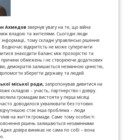
ан Ахмедов
звернув увагу на те, що війна
ї між владою та жителями. Сьогодні люди
 інформації, тому складні управлінські рішення
Водночас відкритість не може суперечити
итися знаходити баланс між прозорістю та
и причини обмежень і не створюючи додаткових
ови, демократія залишається незмінною цінністю,
– допомогти зберегти державу та людей.
ької міської ради,
запропонував дивитися на
зані складові – участь, партнерство і довіру.
зволила громадам вистояти у перші місяці
 часто доводилося ухвалювати без готових
 відчутнішою стає інша проблема – люди
плив на життя громади. Саме тому особисті
е пояснення рішень залишаються незамінними
 Адже довіра виникає не сама по собі – вона
ю.