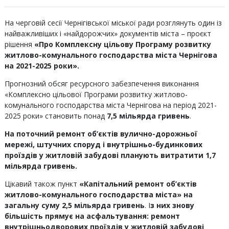
На черговій сесії Чернігівської міської ради розглянуть один із
найважливіших і «найдорожчих» документів міста – проєкт
рішення
«Про Комплексну цільову Програму розвитку
житлово-комунального господарства міста Чернігова
на 2021-2025 роки».
Прогнозний обсяг ресурсного забезпечення виконання
«Комплексно цільової Програми розвитку житлово-
комунального господарства міста Чернігова на період 2021-
2025 роки» становить понад
7,5 мільярда гривень
.
На поточний ремонт об’єктів вулично-дорожньої
мережі, штучних споруд і внутрішньо-будинкових
проїздів у житловій забудові планують витратити 1,7
мільярда гривень.
Цікавий також пункт
«Капітальний ремонт об’єктів
житлово-комунального господарства міста» на
загальну суму 2,5 мільярда гривень
. І
з них знову
більшість прямує на асфальтування: ремонт
внутрішньодворових проїздів у житловій забудові