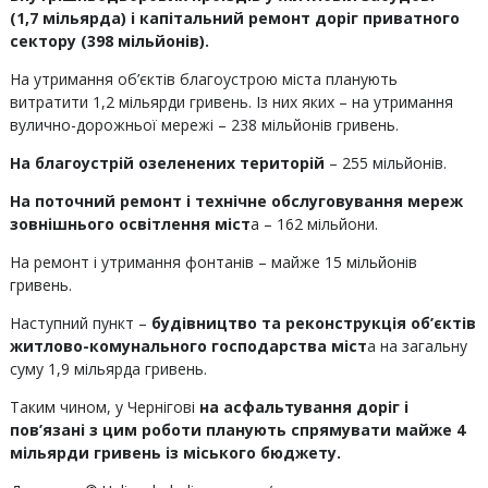
(1,7 мільярда) і капітальний ремонт доріг приватного
сектору (398 мільйонів).
На утримання об’єктів благоустрою міста планують
витратити 1,2 мільярди гривень. Із них яких – на утримання
вулично-дорожньої мережі – 238 мільйонів гривень.
На благоустрій озеленених територій
– 255 мільйонів.
На поточний ремонт і технічне обслуговування мереж
зовнішнього освітлення міст
а – 162 мільйони.
На ремонт і утримання фонтанів – майже 15 мільйонів
гривень.
Наступний пункт –
будівництво та реконструкція об’єктів
житлово-комунального господарства міст
а на загальну
суму 1,9 мільярда гривень.
Таким чином, у Чернігові
на асфальтування доріг і
пов’язані з цим роботи планують спрямувати майже 4
мільярди гривень із міського бюджету.