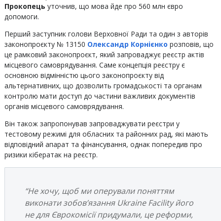
Прокопець
уточнив, що мова йде про 560 млн євро
допомоги.
Перший заступник голови Верховної Ради та один з авторів
законопроєкту № 13150
Олександр Корнієнко
розповів, що
це рамковий законопроєкт, який запроваджує реєстр актів
місцевого самоврядування. Саме концепція реєстру є
основною відмінністю цього законопроєкту від
альтернативних, що дозволить громадськості та органам
контролю мати доступ до частини важливих документів
органів місцевого самоврядування.
Він також запропонував запроваджувати реєстри у
тестовому режимі для обласних та районних рад, які мають
відповідний апарат та фінансування, однак попередив про
ризики кібератак на реєстр.
“Не хочу, щоб ми оперували поняттям
виконати зобов’язання Ukraine Facility його
не для Єврокомісії придумали, це реформи,