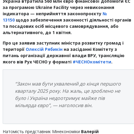
Україна втратила 560 млн євро фінансової допомоги ЄС
за програмою Ukraine Facility через невиконання
індикатора — неприйняття законопроєкту
№
13150
щодо забезпечення законності діяльності органів
та посадових осіб місцевого самоврядування, або
альтернативного, до 1 квітня.
Про це заявив заступник міністра розвитку громад і
території
Олексій Рябикін
на засіданні Комітету з
питань організації державної влади ВРУ, трансляцію
якого вів Рух ЧЕСНО у форматі
#ЧЕСНОкомітети
.
“Закон мав бути ухвалений до кінця першого
кварталу 2025 року. На жаль, це зроблено не
було і Україна недоотримує майже пів
мільярда євро”, — наголосив він.
Натомість представник Мінекономіки
Валерій