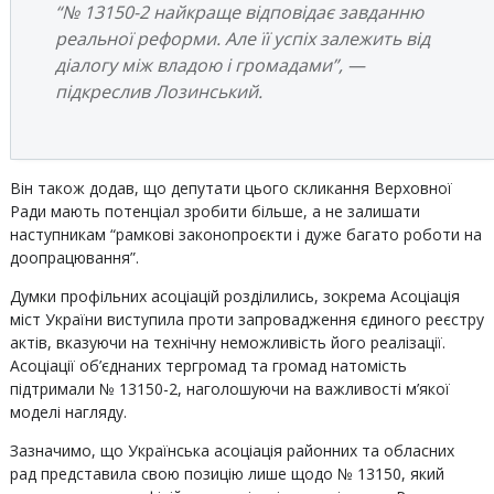
“№ 13150-2 найкраще відповідає завданню
реальної реформи. Але її успіх залежить від
діалогу між владою і громадами”, —
підкреслив Лозинський.
Він також додав, що депутати цього скликання Верховної
Ради мають потенціал зробити більше, а не залишати
наступникам “рамкові законопроєкти і дуже багато роботи на
доопрацювання”.
Думки профільних асоціацій розділились, зокрема Асоціація
міст України виступила проти запровадження єдиного реєстру
актів, вказуючи на технічну неможливість його реалізації.
Асоціації об’єднаних тергромад та громад натомість
підтримали № 13150-2, наголошуючи на важливості м’якої
моделі нагляду.
Зазначимо, що Українська асоціація районних та обласних
рад представила свою позицію лише щодо № 13150, який