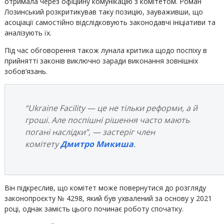
отримала через офіційну комунікацію з комітетом. Роман
Лозинський розкритикував таку позицію, зауваживши, що
асоціації самостійно відслідковують законодавчі ініціативи та
аналізують їх.
Під час обговорення також лунала критика щодо поспіху в
прийнятті законів виключно заради виконання зовнішніх
зобов’язань.
“Ukraine Facility — це не тільки реформи, а й
гроші. Але поспішні рішення часто мають
погані наслідки”, — застеріг член
комітету
Дмитро Микиша
.
Він підкреслив, що комітет може повернутися до розгляду
законопроєкту № 4298, який був ухвалений за основу у 2021
році, однак замість цього починає роботу спочатку.