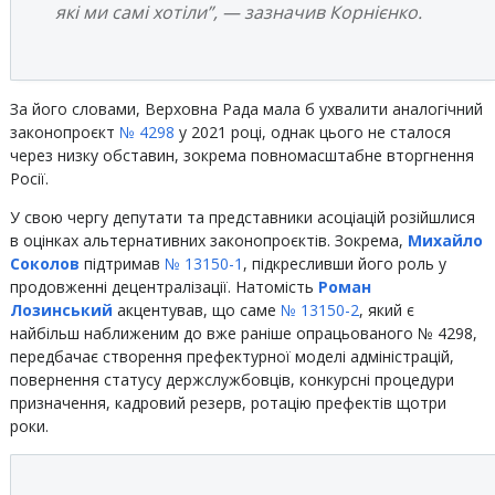
які ми самі хотіли”, — зазначив Корнієнко.
За його словами, Верховна Рада мала б ухвалити аналогічний
законопроєкт
№ 4298
у 2021 році, однак цього не сталося
через низку обставин, зокрема повномасштабне вторгнення
Росії.
У свою чергу депутати та представники асоціацій розійшлися
в оцінках альтернативних законопроєктів. Зокрема,
Михайло
Соколов
підтримав
№ 13150-1
, підкресливши його роль у
продовженні децентралізації. Натомість
Роман
Лозинський
акцентував, що саме
№ 13150-2
, який є
найбільш наближеним до вже раніше опрацьованого № 4298,
передбачає створення префектурної моделі адміністрацій,
повернення статусу держслужбовців, конкурсні процедури
призначення, кадровий резерв, ротацію префектів щотри
роки.