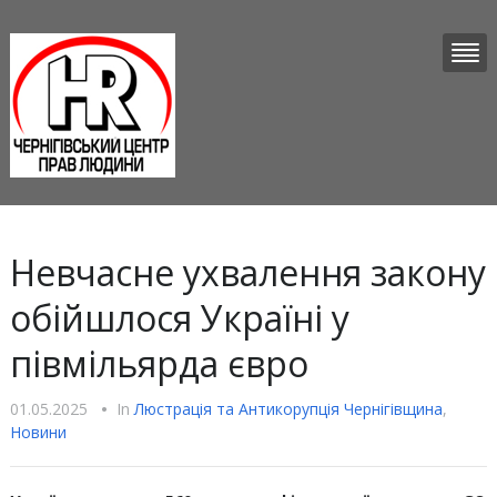
Невчасне ухвалення закону
обійшлося Україні у
півмільярда євро
01.05.2025
•
In
Люстрацiя та Антикорупцiя Чернігівщина
,
Новини