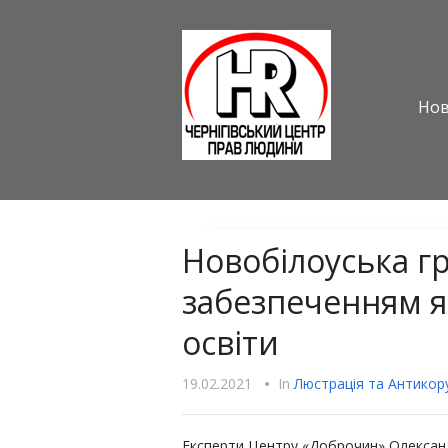
Но
Новобілоуська г
забезпеченням як
освіти
19.02.2021
•
In
Люстрацiя та Антикору
Експерти Центру «Доброчин» Олексан