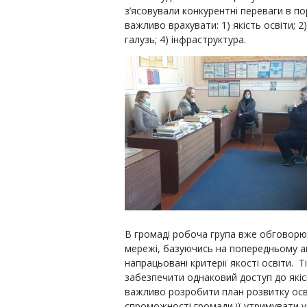
з’ясовували конкурентні переваги в по
важливо врахувати: 1) якість освіти; 2
галузь; 4) інфраструктура.
В громаді робоча група вже обговорю
мережі, базуючись на попередньому ан
напрацьовані критерії якості освіти.
забезпечити однаковий доступ до якіс
важливо розробити план розвитку осві
спроможності громади її утримувати 