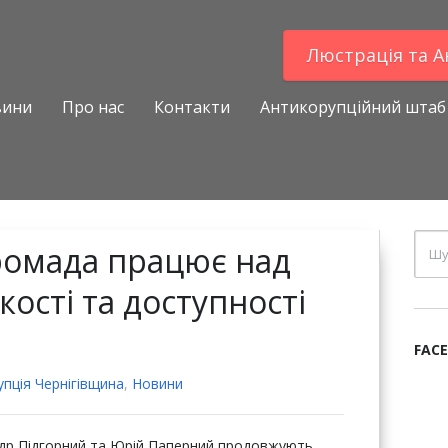
Люстрацiя та 
вини
Про нас
Контакти
Антикорупційний штаб
ромада працює над
ості та доступності
FAC
пцiя Чернігівщина
,
Новини
др Підгорний та Юрій Паперний продовжують