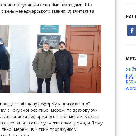
рівнянні з сусідніми освітніми закладами. Що
) рівень менеджерського вміння; 3) вчителі та
НАШ
face
МЕТ
Увій
RSS
з
RSS
к
Word
вала деталі плану реформування освітньої
алізі існуючої освітньої мережі та враховуючи
 Тільки завдяки реформи освітньої мережі можна
ної середньої освіти усім жителям громади. Тому
тньої мережі, із чітким прорахунком
у майбутньому.