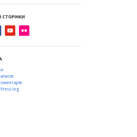
І СТОРІНКИ
book
youtube
flickr
А
ти
аписів
оментарів
Press.org