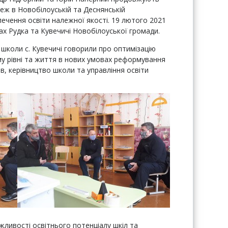
еж в Новобілоуській та Деснянській
ечення освіти належної якості. 19 лютого 2021
лах Рудка та Кувечичі Новобілоуської громади.
 школи с. Кувечичі говорили про оптимізацію
у рівні та життя в нових умовах реформування
ів, керівництво школи та управління освіти
жливості освітнього потенціалу шкіл та