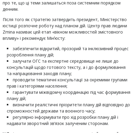
про те, що ці теми залишаться поза системним порядком
денним.
Після того як стратегію затвердить президент, Міністерство
юстиції розпочне роботу над планом дій. Центр прав людини
Zmina називає цей етап «вікном можливостей змістовного
впливу» і рекомендує Мінʼюсту:
забезпечити відкритий, прозорий та інклюзивний процес
розроблення плану дій;
залучати ОГС та експертне середовище не лише до
консультацій щодо готового тексту, а і до формулювання
та напрацювання заходів плану;
проводити тематичні консультації за окремими групами
прав і категоріями населення;
гарантувати міжвідомчу координацію під час формування
плану дій;
визначити реалістичні пріоритети плану дій відповідно до
спроможностей держави та воєнного часу;
регулярно інформувати про хід розробки плану дій і
надавати зворотний зв’язок залученим сторонам.