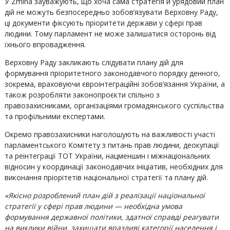
У Zmina зауважують, що хоча сама стратегія й урядовий план
дій не можуть безпосередньо зобов’язувати Верховну Раду,
ці документи фіксують пріоритети держави у сфері прав
людини. Тому парламент не може залишатися осторонь від
їхнього впровадження.
Верховну Раду закликають слідувати плану дій для
формування пріоритетного законодавчого порядку денного,
зокрема, враховуючи євроінтеграційні зобов’язання України, а
також розробляти законопроєкти спільно з
правозахисниками, організаціями громадянського суспільства
та профільними експертами.
Окремо правозахисники наголошують на важливості участі
парламентського Комітету з питань прав людини, деокупації
та реінтеграції ТОТ України, нацменшин і міжнаціональних
відносин у координації законодавчих ініціатив, необхідних для
виконання пріорітетів національної стратегії та плану дій.
«Якісно розроблений план дій з реалізації національної
стратегії у сфері прав людини — необхідна умова
формування державної політики, здатної справді реагувати
на виклики війни, захищати вразливі категорії населення і