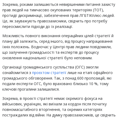
Зокрема, роками залишаються невирішеними питання захисту
прав людей на тимчасово окупованих територіях (ТОТ),
протидії дискримінації, забезпечення прав ЛГБТІКплюс-людей.
Це, як зауважують правозахисники, свідчить про потребу
переосмислити підходи до їх реалізації.
Можливість повного виконання операційних цілей стратегії й
плану дій залежить, серед іншого, від процесу напрацювання
їхніх положень. Водночас у Центрі прав людини повідомили,
що залучення громадськості та експертів до процесу
оновлення національної стратегії було неповним.
Організації громадянського суспільства (ОГС) змогли
ознайомитися з
проєктом стратегії
лише на етапі офіційного
громадського обговорення. Так, з понад 600 пропозицій, які
подали експерти ОГС, було враховано близько 10 %, тому
ключові прогалини залишилися.
Зокрема, в проєкті стратегії немає окремого фокуса на
військових, українцях, які виїхали за кордон після початку
повномасштабного вторгнення, та окремих категоріях
постраждалих від війни. На думку правозахисників, це свідчить