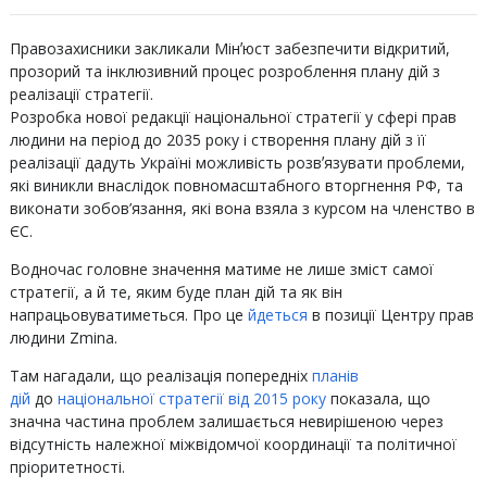
Правозахисники закликали Мінʼюст забезпечити відкритий,
прозорий та інклюзивний процес розроблення плану дій з
реалізації стратегії.
Розробка нової редакції національної стратегії у сфері прав
людини на період до 2035 року і створення плану дій з її
реалізації дадуть Україні можливість розвʼязувати проблеми,
які виникли внаслідок повномасштабного вторгнення РФ, та
виконати зобов’язання, які вона взяла з курсом на членство в
ЄС.
Водночас головне значення матиме не лише зміст самої
стратегії, а й те, яким буде план дій та як він
напрацьовуватиметься. Про це
йдеться
в позиції Центру прав
людини Zmina.
Там нагадали, що реалізація попередніх
планів
дій
до
національної стратегії від 2015 року
показала, що
значна частина проблем залишається невирішеною через
відсутність належної міжвідомчої координації та політичної
пріоритетності.