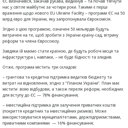
ЄС визначився, закачав рукава, видихнув – та почав тягнути
нас у світле майбутнє за чотири роки. Такими є перші
враження щодо нового EU Ukraine Facility – програми ЄС на 50
млрд євро для України, яку запропонувала Єврокомісія.
Згідно з цією програмою, означені 50 мільярдів будуть
витрачені на те, щоб зробити з України країну-сад, вітрину
реформ та члена Євросоюзу.
Завдяки їй маємо стати країною, де будуть робочі місця та
інфраструктура і, навпаки, – не буде бідності та злиднів.
Отже, програма містить три складові:
– грантова та кредитна підтримка видатків бюджету та
витрат на відновлення, згідно з “Планом України”. План має
містити візію відбудови, а також перелік реформ, необхідних
для вступу до ЄС — 78% фінансування;
– інвестиційна підтримка для залучення приватних коштів
(покриття кредитних та інвестиційних ризиків). Може
використовуватися муніципалітетами, держпідприємствами,
приватними компаніями — 16% фінансування;