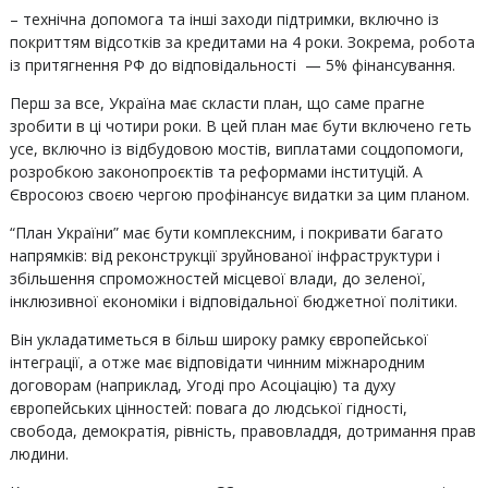
– технічна допомога та інші заходи підтримки, включно із
покриттям відсотків за кредитами на 4 роки. Зокрема, робота
із притягнення РФ до відповідальності — 5% фінансування.
Перш за все, Україна має скласти план, що саме прагне
зробити в ці чотири роки. В цей план має бути включено геть
усе, включно із відбудовою мостів, виплатами соцдопомоги,
розробкою законопроєктів та реформами інституцій. А
Євросоюз своєю чергою профінансує видатки за цим планом.
“План України” має бути комплексним, і покривати багато
напрямків: від реконструкції зруйнованої інфраструктури і
збільшення спроможностей місцевої влади, до зеленої,
інклюзивної економіки і відповідальної бюджетної політики.
Він укладатиметься в більш широку рамку європейської
інтеграції, а отже має відповідати чинним міжнародним
договорам (наприклад, Угоді про Асоціацію) та духу
європейських цінностей: повага до людської гідності,
свобода, демократія, рівність, правовладдя, дотримання прав
людини.