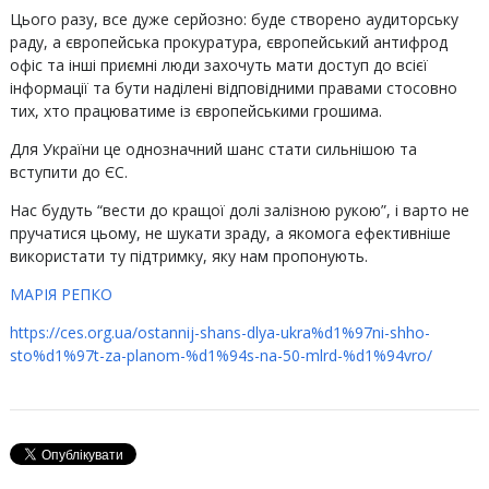
Цього разу, все дуже серйозно: буде створено аудиторську
раду, а європейська прокуратура, європейський антифрод
офіс та інші приємні люди захочуть мати доступ до всієї
інформації та бути наділені відповідними правами стосовно
тих, хто працюватиме із європейськими грошима.
Для України це однозначний шанс стати сильнішою та
вступити до ЄС.
Нас будуть “вести до кращої долі залізною рукою”, і варто не
пручатися цьому, не шукати зраду, а якомога ефективніше
використати ту підтримку, яку нам пропонують.
МАРІЯ РЕПКО
https://ces.org.ua/ostannij-shans-dlya-ukra%d1%97ni-shho-
sto%d1%97t-za-planom-%d1%94s-na-50-mlrd-%d1%94vro/