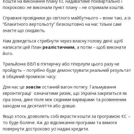
Кошти на виконання плану ЄС надаватиме поквартально і
покроково: не виконали пункт плану – не отримали коштів.
Справжні провідники до світлого майбутнього – вони такі, а із
“блакитного вертольоту” безкоштовно на нас тільки самі
знаєте що скидають.
Нам доведеться стрибнути через власну голову двічі: щоб
написати цей План
реалістичним
, а потім – щоб виконати
його.
Трильйонні ВВП в п’ятирічку або гіперлупи цього разу не
пройдуть – потрібно буде демонструвати реальний результат
в обіцяний проміжок часу.
Для нас це
зовсім
останній вагон потягу. Гальмування
євроінтеграції означатиме ризик, що Україна закріпиться як
сіра зона, дике поле між східними варварами та розвиненим
заходом на десятиліття або довше.
Якщо хтось дозволить собі вкрасти кошти за програмою ЄС –
то буде боляче. Аж до відкликання програми та вимоги
повернути достроково усі надані кредити.